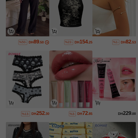
89
154
82
DH
.50
DH
.25
DH
.53
%50-
%22-
%1-
252
72
229
DH
.30
DH
.85
DH
.00
%13-
%3-