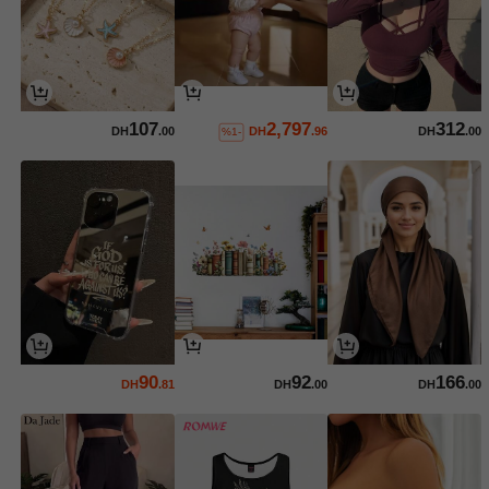
107
2,797
312
DH
.00
DH
.96
DH
.00
%1-
90
92
166
DH
.81
DH
.00
DH
.00