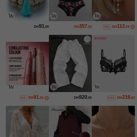
91
357
113
DH
.00
DH
.22
DH
.76
%2-
91
920
216
DH
.34
DH
.00
DH
.63
%1-
%13-