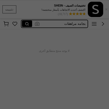
تخفيضات الصيف - SHEIN
×
‏بجامة
تثبيت
اكتشف أحدث الاتجاهات بأسعار منخفضة!
(18,717)
شراب مدرسه
بجامه مراهقات
dazy
سنتيانه
‏بجامة
.لا يوجد منتج متطابق أخرى
شراب مدرسه