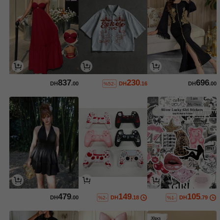
837
230
696
DH
.00
DH
.16
DH
.00
%52-
479
149
105
DH
.00
DH
.18
DH
.79
%2-
%1-