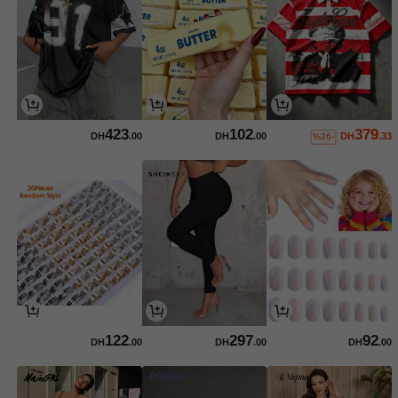
423
102
379
DH
.00
DH
.00
DH
.33
%26-
122
297
92
DH
.00
DH
.00
DH
.00