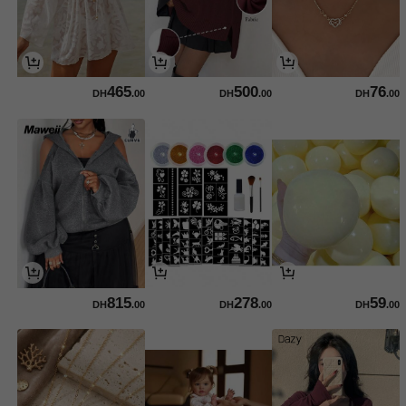
465
500
76
DH
.00
DH
.00
DH
.00
815
278
59
DH
.00
DH
.00
DH
.00