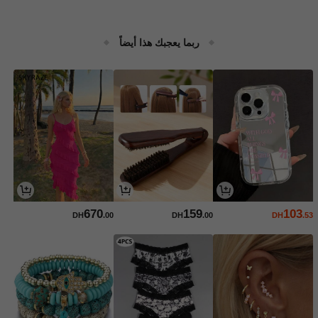
ربما يعجبك هذا أيضاً
670
159
103
DH
.00
DH
.00
DH
.53