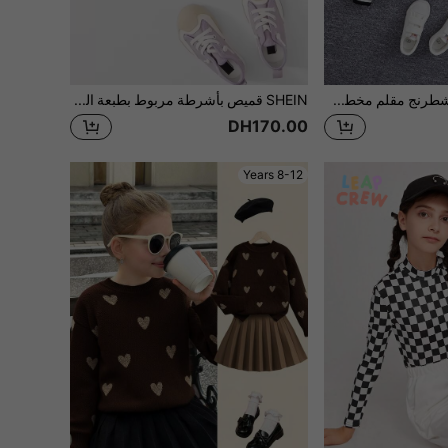
جاكيت نمط رقعة الشطرنج مقلم مخطط قبعة الصوف القطبي بنت طفل
SHEIN قميص بأشرطة مربوط بطبعة المربعات لفتاة ما قبل البلوغ
DH170.00
8-12 Years