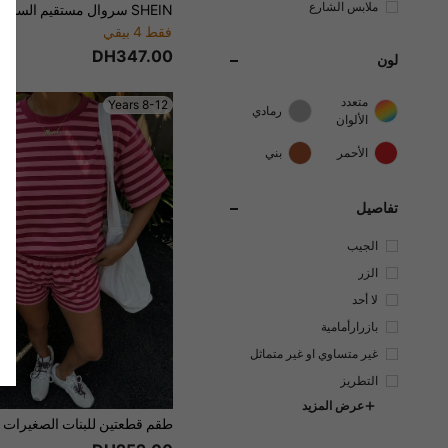
ملابس الشارع
فقط 4 بيقي
DH347.00
لون
متعدد
8-12 Years
رمادي
الألوان
الأحمر
بني
تفاصيل
الجيب
الزر
لا أحد
بازرارأمامية
غير متساوي او غير متماثل
التطريز
عرض المزيد