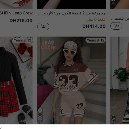
23
مجموعة من 2 قطعة تتكون من: كارديجان بني كاجوال أنيق مع ملابس علوية قصيرة الأكمام مناسبة + بنطلون واسع الساق مخطط بالبني والأبيض بطراز رجعي، مناسبة للارتداء اليومي والحفلات في فصلي الربيع والصيف
Sparklyn طقم بناتي من قطعتين بتصميم جرو لطيف وشفاء فائق! تي شيرت أبيض كريمي مع بنطلون طويل مخطط بالوردي والأبيض، لوحة ألوان منعشة وناعمة، مع طباعة تطريز كلب داشوند لطيف، ناعم وشفاء، يمنح إحساسًا ببراءة الطفولة. بنطلون طويل مخطط بالأزرق والأبيض مع فلتر منعش، كل تفصيل يخفي الحنان. كل لحظة في المنزل يمكن أن تكون مريحة و
فقط 6 بيقي
DH216.00
DH414.00
8-12 Years
8-12 Years
5