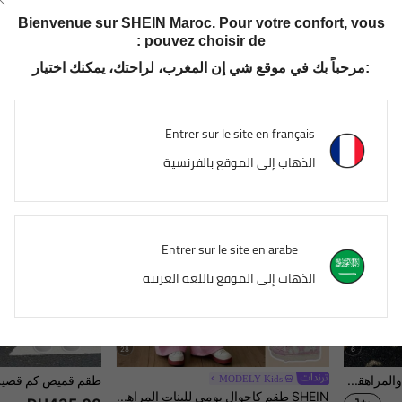
SHEIN سروال مستقيم الساق مخطط منسوج عصري مناسب للفتيات الصغيرات
SHEIN Leap Crew 2 قطعة/مجموعة تي شيرت بأكمام قصيرة وتصميم فضفاض وسروال ضيق للفتيات المراهقات، بني مربعات، صيفي، بدلة بنطال بياقة دائرية سادة لعطلة الفتيات المراهقات بأسلوب كاوبوي
Bienvenue sur SHEIN Maroc. Pour votre confort, vous
DH461.00
DH267.00
pouvez choisir de :
مرحباً بك في موقع شي إن المغرب، لراحتك، يمكنك اختيار:
8-12 Years
8-12 Years
Entrer sur le site en français
الذهاب إلى الموقع بالفرنسية
Entrer sur le site en arabe
الذهاب إلى الموقع باللغة العربية
28
6
طقم قطعتين للبنات الصغيرات والمراهقات بتصميم كاجوال محتشم وبسيط، بنمط مربعات وردي، أكمام قصيرة وشورت، مناسب للصيف والعودة للمدرسة والعطلات العائلية
MODELY Kids
SHEIN طقم كاجوال يومي للبنات المراهقات بقميص تي شيرت بأكمام قصيرة وياقة دائرية مطبوع عليه حروف وأرقام مع بنطال كارغو