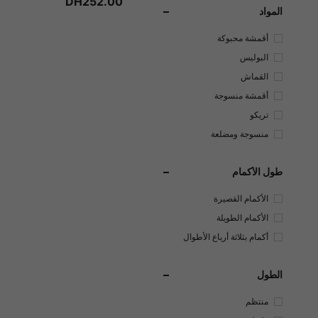
DH252.00
المواد
أقمشة محبوكة
البوليس
تر
القماش
أقمشة منسوجة
تريكو
منسوجة ومضلعة
طول الأكمام
الأكمام القصيرة
الأكمام الطويلة
أكمام بثلاثة أرباع الأطوال
الطول
منتظم