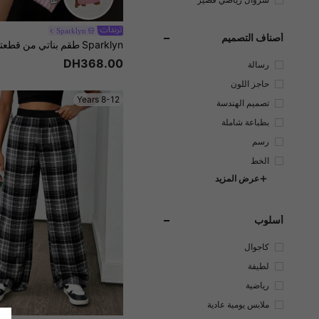
سروال رياضي قصير
Sparklyn
أصناف التصميم
DH368.00
رسالة
حاجز اللون
8-12 Years
تصميم الهندسة
بطباعة شاملة
رسم
الخط
عرض المزيد
أسلوب
كاجوال
لطيفة
رياضية
ملابس يومية عادية