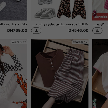
SHEIN 2 قطعة/مجموعة جاكيت كارديجان للبنات وردي بنقشة مربعات وتطريز قلب مع فستان مضلع، أسلوب مدرسي رياضي خريفي أنيق وجميل، طقم كرزي للبنات المراهقات
SHEIN مجموعة بنطلون وبلوزة رياضية للفتيات المراهقات بطبعة نمر فينتاج وشعار نيويورك، بتصميم لاسيمتري وطباعة رقعية
DH769.00
DH546.00
8-12 Years
8-12 Years