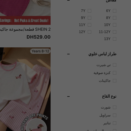
مقاس
7Y
6Y
9Y
8Y
11Y
10Y
12Y
11-12Y
DH529.00
13Y
8-12 Years
طراز لباس علوي
تي شيرت
كنزة صوفية
جاكيتات
نوع القاع
شورت
سراويل
تنانير