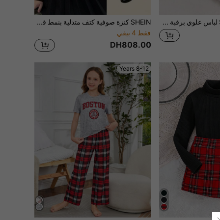
SHEIN Leap Crew لباس علوي برقبة مرتفعة لفتاة المراهقة بطبعات مربعات
SHEIN كنزة صوفية كتف متدلية بنمط قلب وتنورة بني داكن مطوية قطعتان للبنات المراهقات، للارتداء اليومي، العودة إلى المدرسة، المناسبات العادية، دافئة للخريف والشتاء، للارتداء اليومي
فقط 4 بيقي
DH808.00
8-12 Years