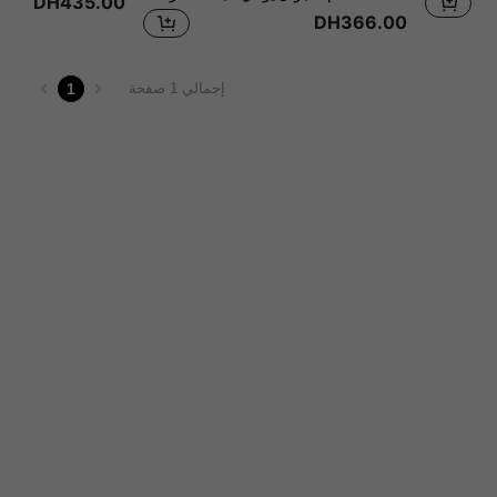
DH435.00
DH366.00
1
إجمالي 1 صفحة