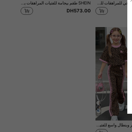
SHEIN طقم ملابس بناتي للمراهقات للخريف والشتاء، ملابس علوية محبوكة لطيفة بأكمام طويلة بنقشة مربعات حمراء مع شورتات كاروهات بخصر مطاطي، إطلالة كاجوال أنيقة للعودة إلى المدرسة
SHEIN طقم بيجامة للفتيات المراهقات يتكون من بلوزة كم قصير مطبوع عليها حروف مع بنطلون طويل مقاوم للاشتعال بنقشة مربعات
DH573.00
11
طقم قميص كم قصير وبنطال واسع للفتيات المراهقات، بطبعات نمر وخطوط وردية، وطبعة فرس ركوب، مناسب للربيع والصيف والخريف