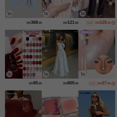
368
121
125
DH
.00
DH
.00
DH
.30
%30-
95
805
27
DH
.00
DH
.00
DH
.00
%10-