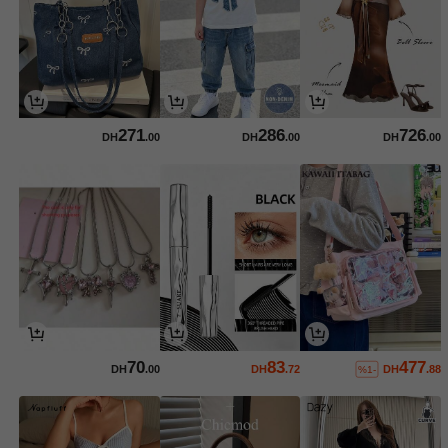
271
286
726
DH
.00
DH
.00
DH
.00
70
83
477
DH
.00
DH
.72
DH
.88
%1-