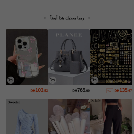
ربما يعجبك هذا أيضاً
103
765
135
DH
.53
DH
.00
DH
.67
%2-