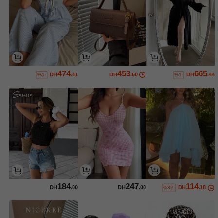
474
453
665
DH
.41
DH
.60
DH
.44
%1-
%1-
184
247
114
DH
.00
DH
.00
DH
.18
%32-