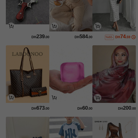
239
584
74
DH
.00
DH
.00
DH
.59
%60-
673
60
200
DH
.00
DH
.00
DH
.00