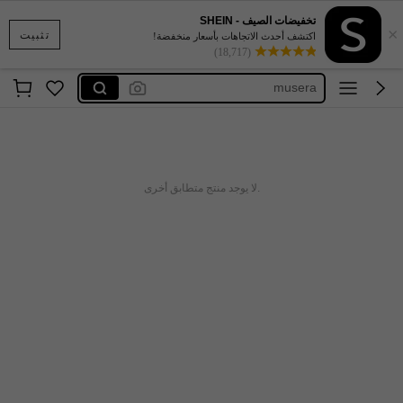
تخفيضات الصيف - SHEIN
×
sumwon women
تثبيت
اكتشف أحدث الاتجاهات بأسعار منخفضة!
(18,717)
dazy
musera
sumwon
missguided
sumwon women
.لا يوجد منتج متطابق أخرى
dazy