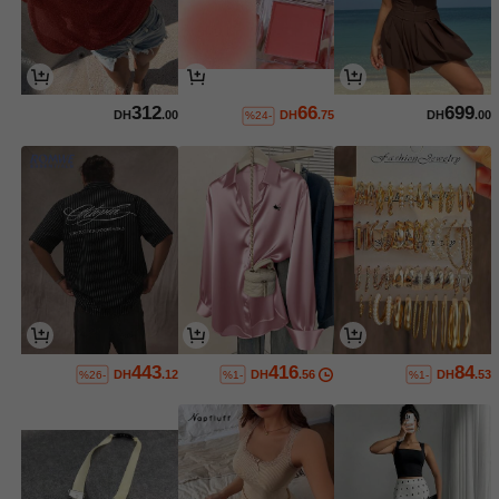
312
66
699
DH
.00
DH
.75
DH
.00
%24-
443
416
84
DH
.12
DH
.56
DH
.53
%26-
%1-
%1-