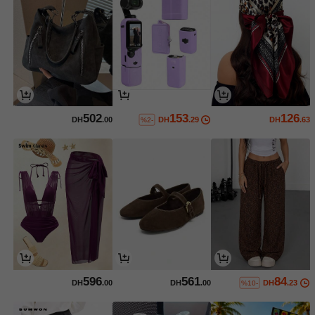
502
153
126
DH
.00
DH
.29
DH
.63
%2-
596
561
84
DH
.00
DH
.00
DH
.23
%10-