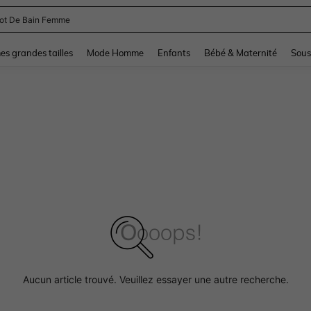
lot De Bain Femme
and down arrow keys to navigate search Dernière recherche and Rechercher et Tr
s grandes tailles
Mode Homme
Enfants
Bébé & Maternité
Sous
Aucun article trouvé. Veuillez essayer une autre recherche.