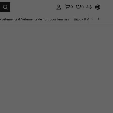
0
0
ouver. Press Enter to select.
-vêtements & Vêtements de nuit pour femmes
Bijoux & Accessoires pou