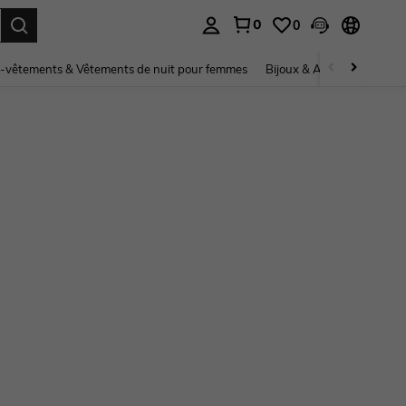
0
0
ouver. Press Enter to select.
-vêtements & Vêtements de nuit pour femmes
Bijoux & Accessoires pou