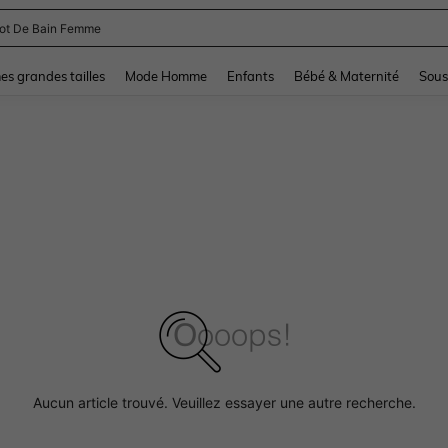
lot De Bain Femme
and down arrow keys to navigate search Dernière recherche and Rechercher et Tr
s grandes tailles
Mode Homme
Enfants
Bébé & Maternité
Sous
Aucun article trouvé. Veuillez essayer une autre recherche.