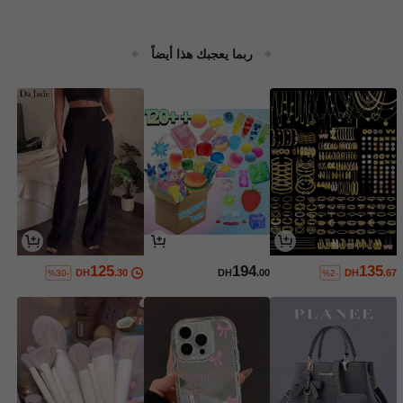
ربما يعجبك هذا أيضاً
125
194
135
DH
.30
DH
.00
DH
.67
%30-
%2-