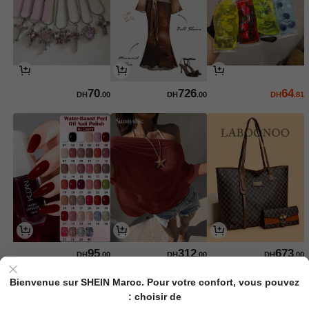
70
726
64
DH
.00
DH
.00
DH
.81
95
312
673
DH
.00
DH
.00
DH
.00
Bienvenue sur SHEIN Maroc. Pour votre confort, vous pouvez
choisir de :