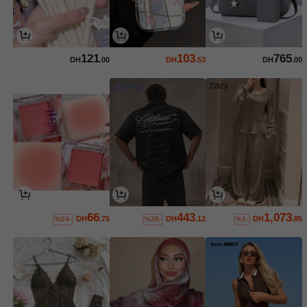
121
103
765
DH
.00
DH
.53
DH
.00
66
443
1,073
DH
.75
DH
.12
DH
.85
%24-
%26-
%1-