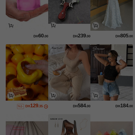
60
239
805
DH
.00
DH
.00
DH
.00
129
584
184
DH
.35
DH
.00
DH
.00
%1-