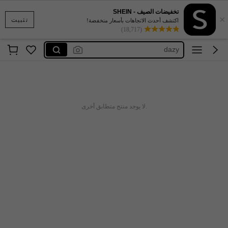
تخفيضات الصيف - SHEIN
×
maija
تثبيت
اكتشف أحدث الاتجاهات بأسعار منخفضة!
(18,717)
motf
dazy
anewsta
kpytomoa
maija
.لا يوجد منتج متطابق أخرى
motf