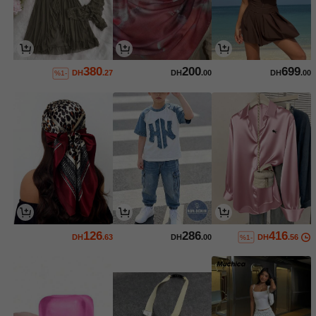
380
200
699
DH
.27
DH
.00
DH
.00
%1-
126
286
416
DH
.63
DH
.00
DH
.56
%1-