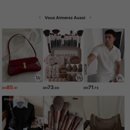
Vous Aimerez Aussi
85
73
71
DH
.81
DH
.00
DH
.73