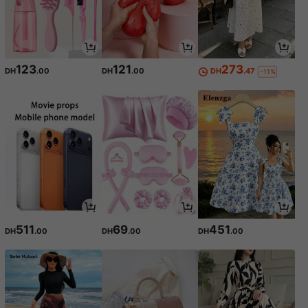
123
121
273
DH
.00
DH
.00
DH
.47
-11%
511
69
451
DH
.00
DH
.00
DH
.00