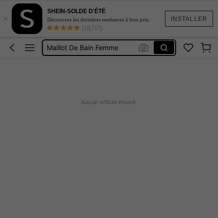
SHEIN-SOLDE D'ÉTÉ
×
Robe Femme été
INSTALLER
Découvrez les dernières tendances à bon prix.
(18,717)
Coque De Telephone Iphone 15
Maillot De Bain Femme
Squishy
Burkini Femme Hijab
Robe Femme été
Aucun article trouvé.
Coque De Telephone Iphone 15