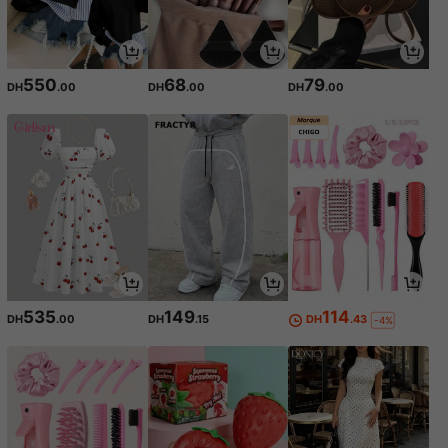
550
68
79
DH
.00
DH
.00
DH
.00
535
149
114
DH
.00
DH
.15
DH
.43
-4%