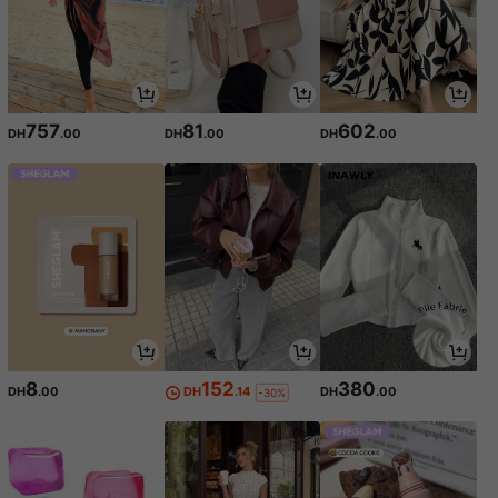
757
81
602
DH
.00
DH
.00
DH
.00
8
152
380
DH
.00
DH
.14
DH
.00
-30%