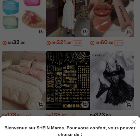
32
221
60
DH
.00
DH
.36
DH
.56
-27%
-19%
178
135
373
DH
.85
DH
.67
DH
.00
-3%
-2%
Bienvenue sur SHEIN Maroc. Pour votre confort, vous pouvez
choisir de :