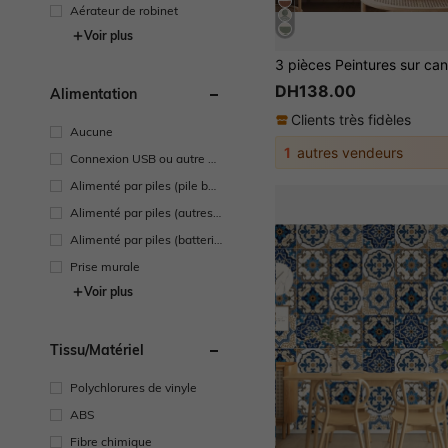
Aérateur de robinet
Voir plus
DH138.00
Alimentation
Clients très fidèles
Aucune
1
autres vendeurs
Connexion USB ou autre ali
mentation CC
Alimenté par piles (pile bou
ton/pile plate)
Alimenté par piles (autres
batteries)
Alimenté par piles (batterie
rechargeable)
Prise murale
Voir plus
Tissu/matériel
Polychlorures de vinyle
ABS
Fibre chimique