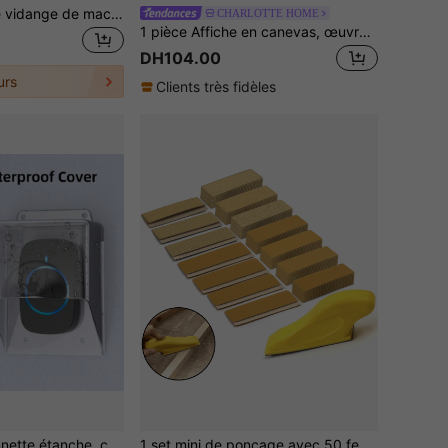
1 set de tuyau de vidange de machine à laver, tuyau de vidange de lave-vaisselle, tuyau de drainage extérieur, tuyau de drainage de salle de bain, kit de tuyau d'eaux usées portable pour camping-car avec 3 colliers et 1 connecteur
CHARLOTTE HOME
1 pièce Affiche en canevas, œuvre murale de texte musical ludique sur canevas, affiche de paroles sans cadre, décoration de maison, chambre à coucher, salon, impression esthétique ludique, cadeau idéal pour la fête des mères
DH104.00
urs
Clients très fidèles
Couvercle de sonnette étanche, couvercle de sonnette sans fil transparent résistant aux intempéries, pour protéger la sonnette (sonnette non incluse)
1 set mini de ponçage avec 50 feuilles de papiers de verre de différents grains, un ponçoir manuel et des papiers de verre - idéal pour les DIY, le polissage du bois et les petits espaces