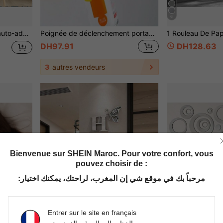
6
sine, la salle de bain, Stickers muraux en vinyle, décoration murale domestique.
Poignée de déclenchement portable pour bombe de peinture en aérosol, accessoire d'assistance pour la peinture au pistolet, universel, en matière plastique - Peinture en aérosol automobile
DH97.91
DH128.63
3
autres vendeurs
Bienvenue sur SHEIN Maroc. Pour votre confort, vous
pouvez choisir de :
مرحباً بك في موقع شي إن المغرب، لراحتك، يمكنك اختيار:
Entrer sur le site en français