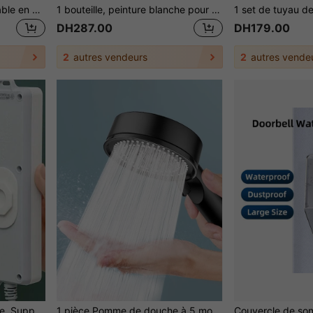
100 pièces Attaches de câble en nylon noires à verrouillage automatique haute résistance à usage industriel
1 bouteille, peinture blanche pour mur, grand rouleau pour outil de réparation murale, grand rouleau pour peinture latex à base d'eau, meilleur choix pour enlever les taches de mur peinture blanche (blanc)
DH287.00
DH179.00
2
autres vendeurs
2
autres vende
Support De Prise Électrique, Support Fixe De Prise Sans Perçage, Bureau, Mur, Support De Fixation Multifonctionnel, Porte-étagère Collante Pour Prise/ Télécommande/ Boîte De Rangement
1 pièce Pomme de douche à 5 modes avec augmentation de pression, accessoires de salle de bain, outils de salle de bain