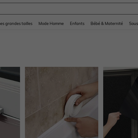
and down arrow keys to navigate search Dernière recherche and Rechercher et Tr
s grandes tailles
Mode Homme
Enfants
Bébé & Maternité
Sous