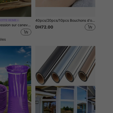
40pcs/20pcs/10pcs Bouchons d'oreilles en plastique imperméables, Bouchons d'oreilles imperméables pour la natation, la coiffure, la coloration des cheveux, la cuisson des cheveux, les cache-oreilles à l'huile, la douche, le lavage des cheveux et la protection des oreilles
LOTTE HOME
t colorée de maison, décoration murale pour la maison et la chambre à coucher, peinture sur canevas sans cadre
DH72.00
èles