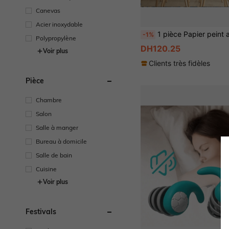
Canevas
Acier inoxydable
1 pièce Papier peint auto-adhésif de style marocain, à peler et coller, étanche, résistant à l"huile, résistant à la chaleur, résistant à la déchirure, autocollant en feuille d"aluminium, convient pour le salon, la chambre à coucher, la cui
-1%
Polypropylène
DH120.25
Voir plus
Clients très fidèles
Pièce
Chambre
Salon
Salle à manger
Bureau à domicile
Salle de bain
Cuisine
Voir plus
Festivals