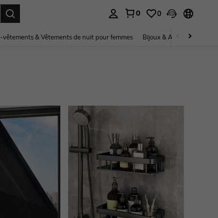
0
0
ouver. Press Enter to select.
-vêtements & Vêtements de nuit pour femmes
Bijoux & Accessoires pou