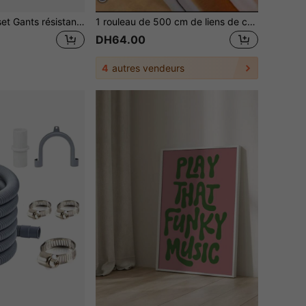
8 * 4 * 2 pièces/set Gants résistants aux coupures de haute qualité et gants de sécurité de cuisine à protection de niveau 5 anti-coupure. Gants de protection respirants - idéaux pour la pêche, le jardinage et les activités de plein air. Lavables en machine, confortables, flexibles, légers, réversibles
1 rouleau de 500 cm de liens de câble polyvalents noirs - organisateur de câbles pour la maison, le bureau et l'électronique | Gestion de câbles facile à utiliser pour les ordinateurs, les téléviseurs et plus | Attaches de câble réutilisables pour la gestion des câbles | Matériau en plastique
DH64.00
4
autres vendeurs