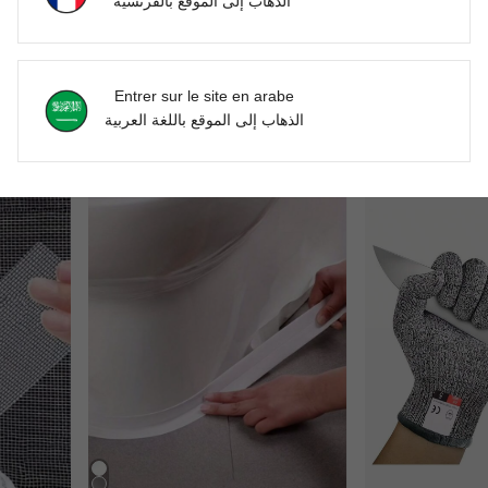
الذهاب إلى الموقع بالفرنسية
1 paire de bouchons d'oreille en silicone anti-bruit pour dormir, étudier, nager, se doucher, travailler, protection de l'ouïe
1 set 5 pièces Autocollants muraux en miroir acrylique 3D avec lettre "HOME", pour décoration de salon, couloir, porte d'entrée
-2%
Derniers 2 jours
DH104.00
DH129.85
Entrer sur le site en arabe
الذهاب إلى الموقع باللغة العربية
2
autres vende