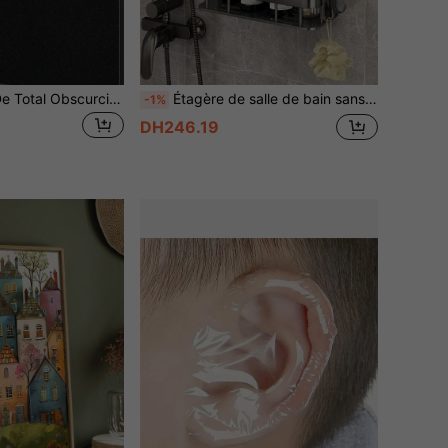
Film De Fenêtre De Total Obscurcissement Sans Colle Statique Pour La Vie Privée Et Le Blocage De Lumière À 100% De La Pièce
Étagère de salle de bain sans perçage, étagère de rangement murale, organisateur de gel douche et de cosmétiques, accessoires de salle de bain, outils de salle de bain
-1%
DH246.19