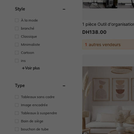
Style
À la mode
branché
DH138.00
Classique
1
autres vendeurs
Minimaliste
Cartoon
ins
Voir plus
Type
Tableaux sans cadre
Image encadrée
Tableaux à suspendre
Bain de siège
bouchon de tube