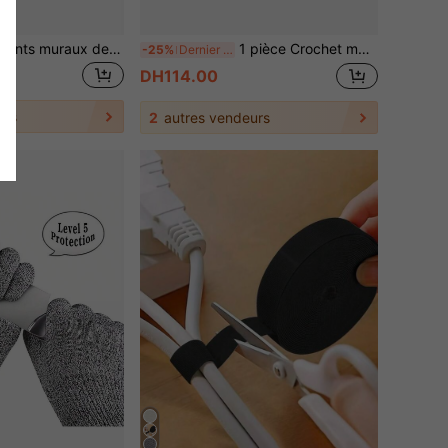
24 pièces Autocollants muraux de miroir de cercle en acrylique, art mural d'autocollants de miroir DIY pour la décoration de chambre à coucher de salle de bain de maison de salon
1 pièce Crochet mural pliable robuste - Durable et gain d'espace - Support polyvalent pour manteau, serviette, clé et linge - Montage facile pour la salle de bain, la porte d'entrée et le placard
-25%
Dernier jour
DH114.00
urs
2
autres vendeurs