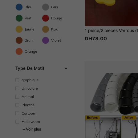
Bleu
Gris
Vert
Rouge
Jaune
Kaki
DH78.00
Brun
Violet
Orange
Type De Motif
graphique
Unicolore
Animal
Plantes
Cartoon
Halloween
Voir plus