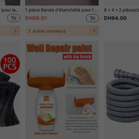
1 rouleau de ruban adhésif pour la réparation d'écran de fenêtre, convient pour la porte de dortoir/le rideau de maille de fenêtre/la réparation d'écran, ruban adhésif puissant pour la réparation d'écran de fenêtre, répare les déchirures et les moustiquaires (le numéro de séquence et la couleur peuvent varier en raison des différences de lot. Nous nous excusons pour tout inconvénient causé.)
1 pièce Bande d'étanchéité pour toilette anti-moisissure et imperméable, ruban adhésif auto-adhésif pour salle de bain et cuisine, ruban imperméable pour salle de bain contre l'humidité, autocollant décoratif pour joint d'évier de cuisine
DH66.91
DH94.00
2
autres vendeurs