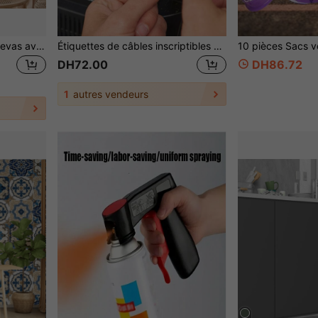
3 pièces Peintures sur canevas avec imprimé floral géométrique bohème, affiche vintage en terre cuite, décoration murale abstraite bohème pour chambre à coucher, bureau, salon, maison, sans cadre
Étiquettes de câbles inscriptibles 6/12/20 pièces, étiquettes de cordon ovales multicolores pour la gestion et l'identification des câbles électroniques, enrouleurs de cordon à crochet et boucle, étiquettes de câbles, étiquettes de fils, attaches de câbles
DH72.00
DH86.72
1
autres vendeurs