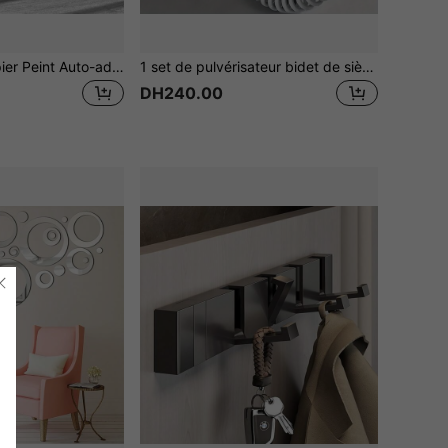
1 Rouleau De Papier Peint Auto-adhésif Et Pelable Gris Foncé, Film Vinyle Épais Résistant À L'eau Et À L'huile, Convient Pour Les Murs De Armoires, Comptoirs, Bureaux Et Portes
1 set de pulvérisateur bidet de siège de toilette avec robinet de baignoire manuel, pulvérisateur bidet manuel de salle de bain, pommeau de douche pour auto-nettoyage
DH240.00