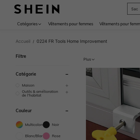
Sac
Use up 
Catégories
Vêtements pour femmes
Vêtements pour femme
Accueil
0224 FR Tools Home Improvement
/
Filtre
Plus
Catégorie
Maison
Outils & amélioration
de l'habitat
Couleur
Multicolore
Noir
Blanc/Blanche
Rose