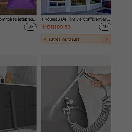
10 pièces Sacs vomitoires jetables - Étanche de qualité médicale, sacs vomitoires portables, 2000 ml par paquet, pour nausée, transports, voitures, avions et bateaux, sports
1 Rouleau De Film De Confidentialité Pour Fenêtre Noir Et Argent, Traitement De Teinte De Miroir Diurne Unidirectionnel, Contrôle De La Chaleur Des Rayons Uv, Stickers En Vinyle, Blocage Du Soleil, Couverture De Porte En Papier De Verre, Film Réfléchissant
DH109.53
4
autres vendeurs