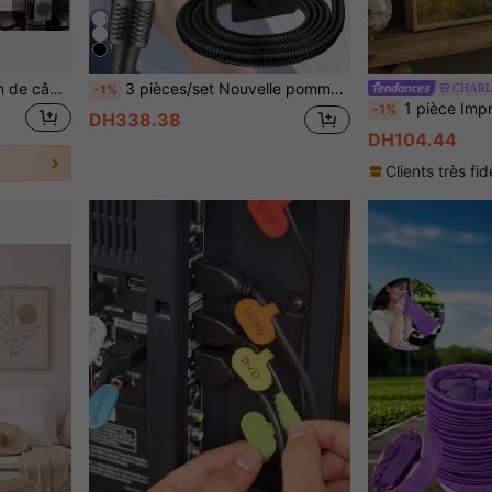
1 pièce Outil d'organisation de câbles de 16MMX3M avec pinces, couverture de protection de câble Ethernet de style ouvert résistante aux morsures pour la gestion des câbles de bureau ou sous le bureau
3 pièces/set Nouvelle pomme de douche de haute qualité à 4 réglages avec filtre, tuyau en acier inoxydable de 1,5 m, support mural en ABS sans perçage. Accessoires de salle de bain et outils de salle de bain
CHAR
-1%
1 pièce Impression sur canevas champêtre fantaisiste - Illustration charmante e
-1%
DH338.38
DH104.44
Clients très fid