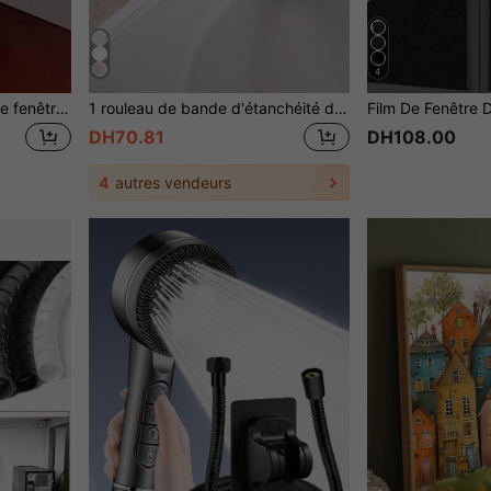
4
1 pièce/2 pièces Verrous de fenêtre coulissante, serrure de de fenêtre réglable, butées de fenêtre en aluminium avec clé, pinces de verrouillage de fenêtre pour portes de fenêtre coulissantes horizontales
1 rouleau de bande d'étanchéité de toilette imperméable - ruban d'étanchéité auto-adhésif pour la cuisine et la salle de bain - solution imperméable, empêche l'humidité, autocollant de joint esthétique, facile à nettoyer et résistant aux moisissures, ruban d'étanchéité imperméable, bande d'étanchéité auto-adhésive en PVC, bande d'étanchéité résistante aux moisissures, convient pour les éviers de cuisine et de salle de bain, autocollants vinyles de décoration intérieure, décoration de fête, cadeau d'anniversaire et de remise de diplôme, décoration murale, autocollants de décoration de chambre
DH70.81
DH108.00
4
autres vendeurs