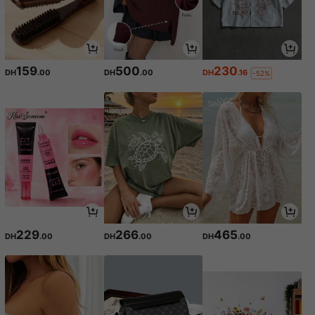
159
500
230
DH
.00
DH
.00
DH
.16
-52%
229
266
465
DH
.00
DH
.00
DH
.00