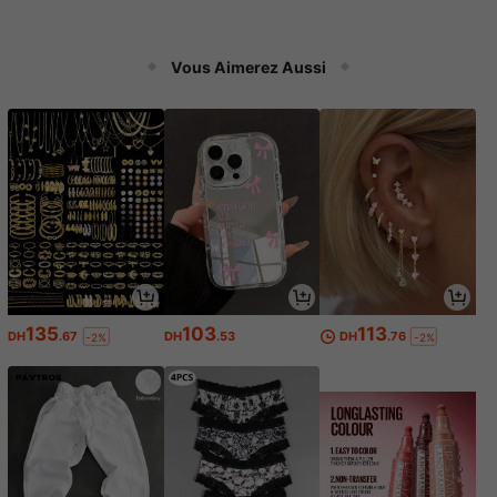
Vous Aimerez Aussi
135
103
113
DH
.67
DH
.53
DH
.76
-2%
-2%