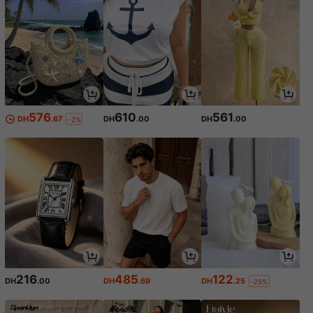
576
610
561
DH
.67
DH
.00
DH
.00
-2%
216
485
122
DH
.00
DH
.69
DH
.25
-25%