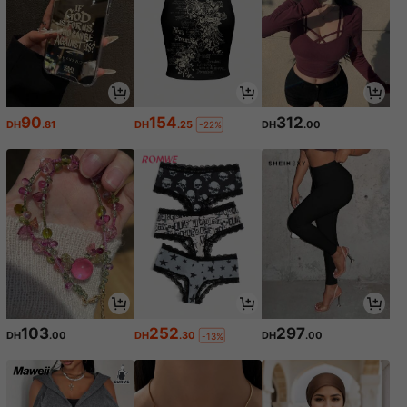
90
154
312
DH
.81
DH
.25
DH
.00
-22%
103
252
297
DH
.00
DH
.30
DH
.00
-13%