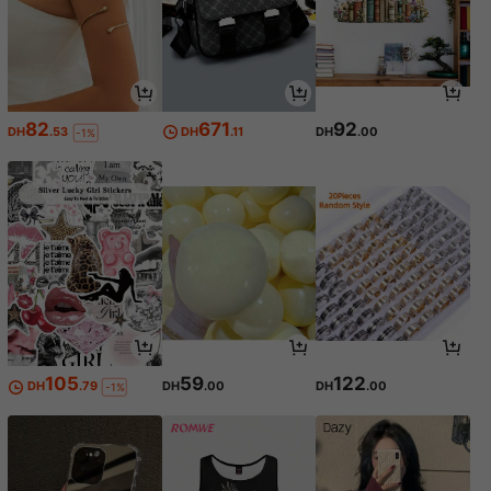
82
671
92
DH
.53
DH
.11
DH
.00
-1%
105
59
122
DH
.79
DH
.00
DH
.00
-1%