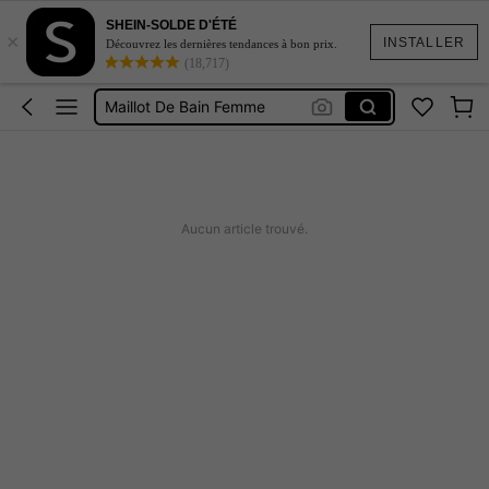
Robe Elegante De Luxe
SHEIN-SOLDE D'ÉTÉ
×
INSTALLER
Robe
Découvrez les dernières tendances à bon prix.
(18,717)
Maillot De Bain Femme
Robe D’été
Robe Soiree Chic Mariage
Robe Elegante De Luxe
Robe
Aucun article trouvé.