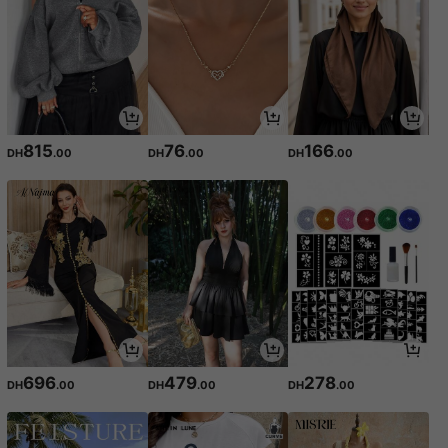
815
76
166
DH
.00
DH
.00
DH
.00
696
479
278
DH
.00
DH
.00
DH
.00