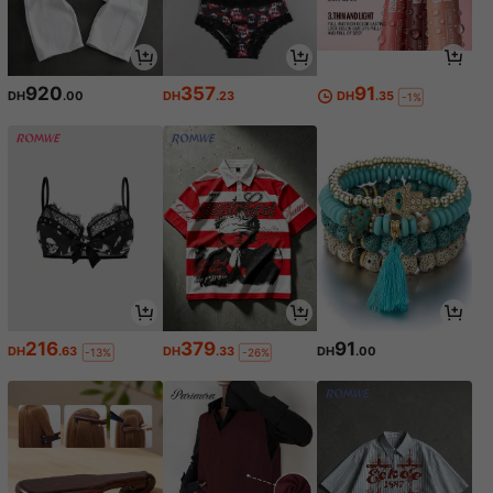
920
357
91
DH
.00
DH
.23
DH
.35
-1%
216
379
91
DH
.63
DH
.33
DH
.00
-13%
-26%