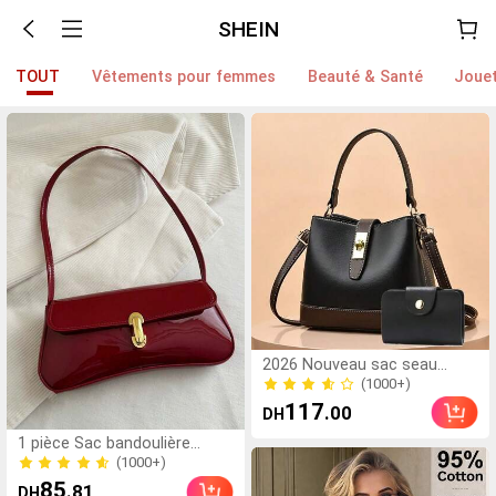
SHEIN
TOUT
Vêtements pour femmes
Beauté & Santé
Jouet
2026 Nouveau sac seau
mode femme grande
(1000+)
capacité polyvalent, sac à
(1000+)
117
.00
DH
main minimaliste à la mode à
l'épaule et en bandoulière,
1 pièce Sac bandoulière
sac fourre-tout élégant et
croisé en faux cuir huilé rétro
(1000+)
décontracté
pour femmes, convient pour
(1000+)
85
.81
DH