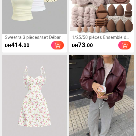
Sweetra 3 pièces/set Débard
1/25/50 pièces Ensemble de
eurs à col licou pour femme
pinceaux de maquillage, outil
414
73
.00
.00
DH
DH
s, mode française d'été, à poi
s de beauté de maquillage mi
s & blanc, jaune pâle, dos nu,
xtes, comprenant : 25 pièces
taille cintrée, sexy, décontrac
de pinceaux de maquillage, 1
té et polyvalent
pièce de sac de maquillage, 5
pièces d'éponges de maquilla
ge, 5 pièces de houppettes à
poudre, 5 pièces de mini épo
nges de maquillage, 5 pièces
de mini houppettes pour les
doigts, 1 pièce de bandeau, 2
pièces de bracelets, 1 pièce
d'outil de nettoyage