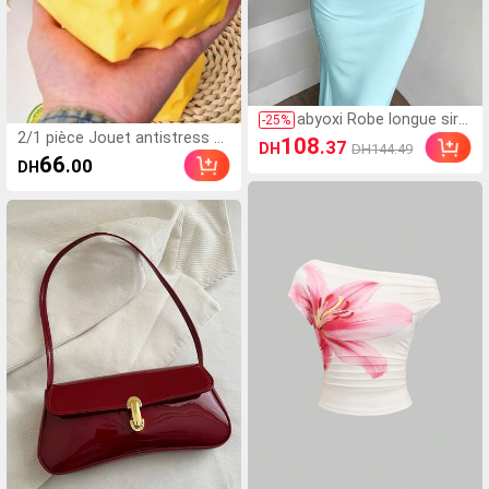
abyoxi Robe longue sirè
-
25
%
2/1 pièce Jouet antistress m
ne ajustée bleu clair ave
108
.37
DH
DH144.49
ou et réaliste en forme de fr
c bretelles nœud pour f
66
.00
DH
omage, balle anti-stress à m
emmes, sexy, douce et
ontée lente, jouet sensoriel e
élégante, mode, convien
n silicone doux pour soulager
t pour les rendez-vous, l
l'anxiété, cadeau parfait pour
es fêtes, les dîners for
anniversaire, Pâques, Hallowe
mels, le Nouvel An, la Sa
en, Noël
int-Valentin, l'été, style
sirène ajusté