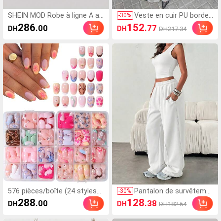
SHEIN MOD Robe à ligne A av
Veste en cuir PU bordea
-
30
%
ec taille froncée, nœud à l'ép
ux pour femmes, manc
286
152
.00
.77
DH
DH
DH217.34
aule et imprimé floral décont
hes longues, col zippé,
racté, convient pour l'été
coupe régulière, vêteme
nt d'extérieur, convient
pour l'automne
576 pièces/boîte (24 styles
Pantalon de survêteme
-
30
%
mixtes) Autocollants pour on
nt décontracté ample
288
128
.00
.38
DH
DH
DH182.64
gles courts ovales à fleurs p
minimaliste de couleur
our manucure française, aut
unie à taille élastique Su