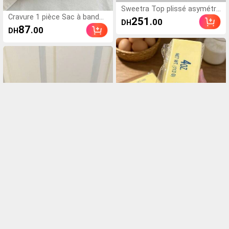
Sweetra Top plissé asymétri
Cravure 1 pièce Sac à bandou
que à imprimé floral élégant
251
.00
DH
lière croisé vintage, convient
pour femmes
87
.00
DH
pour les rendez-vous, les sor
ties, les fêtes, les banquets,
cadeau de luxe pour les vaca
nces, meilleur cadeau aborda
ble pour la Saint-Valentin
2/1 pièce Jouet de pression
Sac bandoulière polyvalent m
doux et mignon en forme de
60
.00
DH
inimaliste de couleur unie ave
beurre surdimensionné, jouet
79
.00
DH
c lettre pour femmes, élégan
anti-stress, stimulation sens
t sac à bandoulière avec chaî
orielle, balle anti-stress, convi