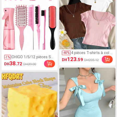
4 pièces T-shirts à col U
-
40
%
CHIGO 1/5/12 pièces Set
manches courtes pour
-
1
%
123
.59
DH
DH205.12
de brosses de coiffure u
femmes, mode d'été co
38
.72
DH
DH39.00
nisexe (nouvelle brosse b
uleur unie décontractée
ouclante améliorée, bros
polyvalente coupe slim
se de coiffage à 9 rangé
crop tops
es avec coussin en nylo
n, brosse à démêler, peig
ne à queue, brosse pour l
es bords, flacon vaporisa
teur, 4 pinces crocodile,
pinces à fleurs, set de br
osses à cheveux)