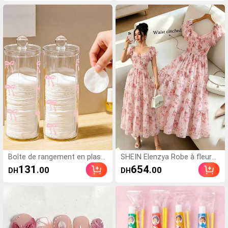
ndez-vous, les sorties, les fê
retelles et dos nu, coupe éva
tes, les banquets, esthétique
sée, rayures bleues et blanch
es, idéale pour les vacances
Boîte de rangement en plasti
SHEIN Elenzya Robe à fleurs
que transparent avec nœud r
avec manches à volants, enc
131
654
.00
.00
DH
DH
ose, boîte de rangement de c
olure carrée, taille cintrée et
osmétiques de bureau, boîte
ourlet multicouche. Élégante
de rangement de maquillage
et romantique, convient pour
transparente - organisateur d
les vacances et le travail, prin
e vanité moderne avec couve
temps/été
rcle, organisateur de vanité d
e salle de bain, convient pour