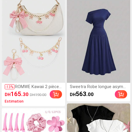
ocollants pour ongles courts
lojter
acryliques, faux ongles à cou
verture intégrale avec boîte d
e rangement, convient aux fe
mmes et aux filles pour la vie
quotidienne et les fêtes. Four
nitures pour les ongles
ROMWE Kawaii 2 pièces
Sweetra Robe longue asymét
-
13
%
Porte-clés mignons en f
rique à épaule unique de coul
165
563
.30
.00
DH
DH
DH190.00
orme de cerise avec nœ
eur unie élégante pour femm
Estimation
ud, convient pour décor
es
er les petits sacs carré
s, idéal comme cadeau
de rentrée scolaire, d'an
niversaire ou de vacanc
es