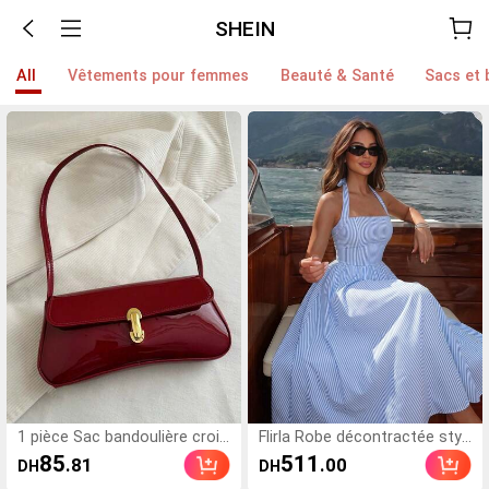
SHEIN
All
Vêtements pour femmes
Beauté & Santé
Sacs et
1 pièce Sac bandoulière crois
Flirla Robe décontractée styl
é en faux cuir huilé rétro pour
e européen et américain pour
85
511
.81
.00
DH
DH
femmes, convient pour les re
femmes, style bustier sans b