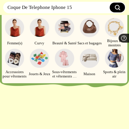
Coque De Telephone Iphone 15
Bijoux &
Femme(s)
Curvy
Beauté & Santé
Sacs et bagages
montres
Accessoires
Sous-vêtements
Sports & plein
Jouets & Jeux
Maison
pour vêtements
et vêtements de
air
détente