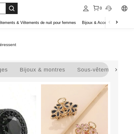
0
êtements & Vêtements de nuit pour femmes
Bijoux & Accessoires pour f
téressent
ges
Bijoux & montres
Sous-vêtements et v