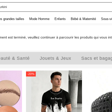
urkini
 grandes tailles
Mode Homme
Enfants
Bébé & Maternité
Sous-v
ent est terminé, veuillez continuer à parcourir les produits qui vous in
auté & Santé
Jouets & Jeux
Sacs et baga
-
20
%