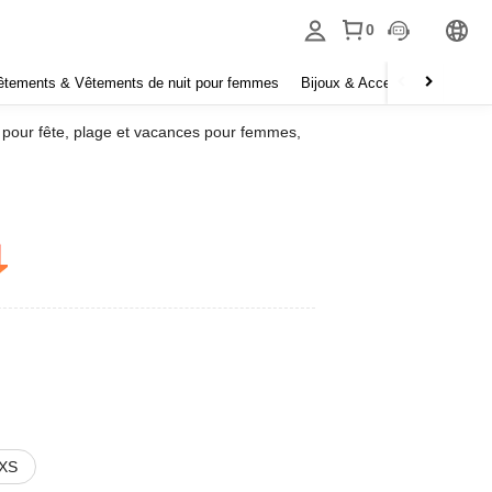
0
êtements & Vêtements de nuit pour femmes
Bijoux & Accessoires pour f
 pour fête, plage et vacances pour femmes,
jours
anier
jours
anier
XS