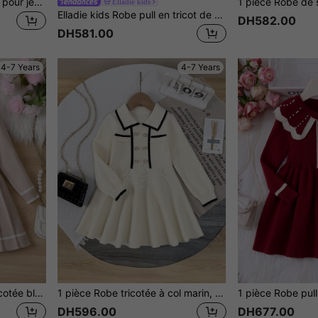
1 pièce Robe simple beige pour jeune fille, robe de princesse à col rond avec perles en forme de clou pour enfants, robe à volants et fourrure pour petite fille, automne
Elladie kids
Elladie kids Robe pull en tricot de câble orange chaud pour jeunes filles, robe en tricot à col rond polyvalente et douce à manches longues, confortable et décontracté pour le port quotidien au printemps, en automne et en hiver
DH582.00
DH581.00
4-7 Years
4-7 Years
SHEIN Explorewe Robe tricotée bleu marine pour jeune fille, style universitaire, coupe princesse, contraste de couleur bleu marine et blanc, convient pour diverses occasions : à la maison, sorties, école
1 pièce Robe tricotée à col marin, édition coréenne, mode polyvalente, manches longues, bordure noire, boutons en fausses perles, bordure à volants, robe en laine
DH596.00
DH677.00