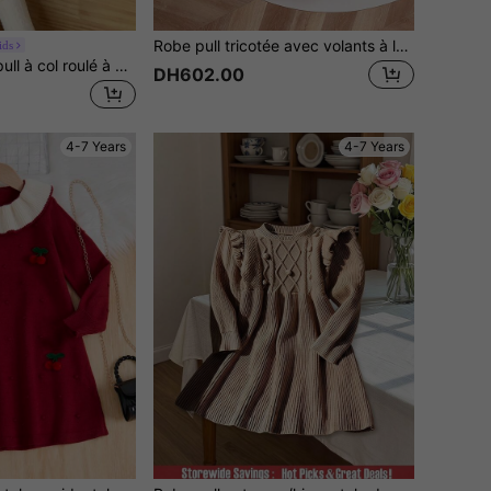
Robe pull tricotée avec volants à la mode et mignonne, robe d'automne/hiver pour tout-petits, robe noire et blanche pour enfants, robe pour tout-petits noire, robes pour filles, robes d'hiver pour filles, robes pull d'automne et d'hiver pour jeunes filles, vêtements pour filles d'automne et d'hiver, robes pour filles, robe pour fille à manches longues, robe d'automne et d'hiver pour jeunes filles, robe de printemps et d'automne pour fille, vêtements d'automne et d'hiver pour filles, robes d'automne et d'hiver pour jeunes filles
ids
Dazy Kids Robe pull à col roulé à manches longues pour jeunes filles
DH602.00
4-7 Years
4-7 Years