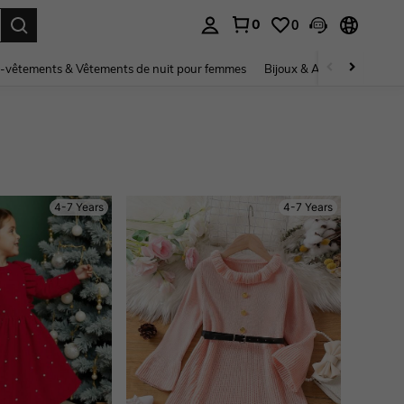
0
0
ouver. Press Enter to select.
-vêtements & Vêtements de nuit pour femmes
Bijoux & Accessoires pou
4-7 Years
4-7 Years