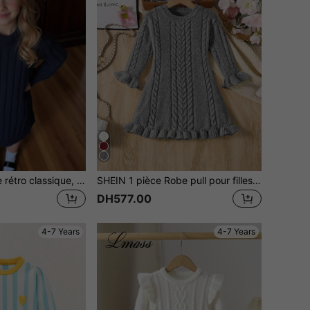
SHEIN Robe noire rétro classique, avec une coupe et des éléments de design vintage, mettant en valeur une esthétique élégante
SHEIN 1 pièce Robe pull pour filles, style doux, tricot torsadé classique, col rond, volants sur les manches et l'ourlet, taille cintrée, robe en tricot blanche élégante, convient pour les sorties, la maison et les tenues décontractées, printemps/automne
DH577.00
4-7 Years
4-7 Years