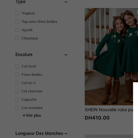
Type
Trapèze
Top avec fines brides
Ajusté
Classique
Encolure
Col rond
Fines brides
Col en V
Col chemise
Capuche
Col montant
Voir plus
DH410.00
Longueur Des Manches