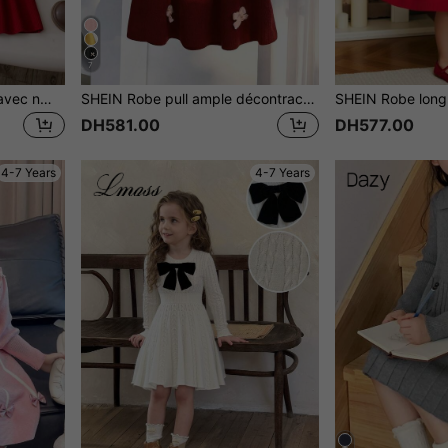
7
SHEIN Robe pull en tricot avec nœud rose pour jeune fille, robe en tricot à manches longues avec col rond et volants, mignonne
SHEIN Robe pull ample décontractée minimaliste confortable avec col Claudine, blocs de couleurs et nœud décoratif pour jeune fille, vêtements d'automne et d'hiver
DH581.00
DH577.00
4-7 Years
4-7 Years