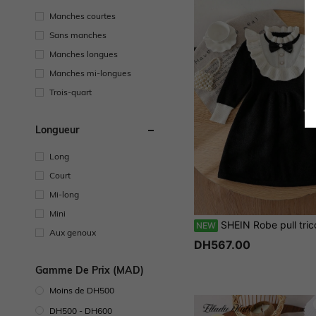
Manches courtes
Sans manches
Manches longues
Manches mi-longues
Trois-quart
Longueur
Long
Court
Mi-long
Mini
SHEIN Robe pull tricotée style français avec volants mignons pour f
NEW
Aux genoux
DH567.00
Gamme De Prix (MAD)
Moins de DH500
DH500 - DH600