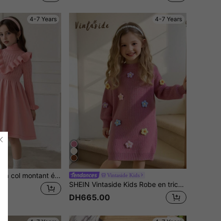
4-7 Years
4-7 Years
Robe pull en tricot à col montant élégante pour jeunes filles avec volant à l'ourlet et corde torsadée, manches longues, décontractée, mignonne, douce, simple et polyvalente, robe de princesse, convient pour la maison, le port quotidien, l'école, la sortie, la fête, l'automne/l'hiver
Vintaside Kids
SHEIN Vintaside Kids Robe en tricot à fleurs faite main pour filles, robe rose mignonne et élégante à manches longues bouffantes, col rond. Robe en tricot pour filles, robe pull pour filles, robe pull à fleurs pour jeune fille, pour l'automne et l'hiver
DH665.00