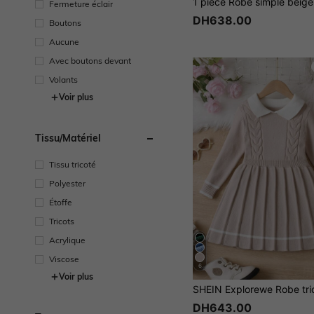
Fermeture éclair
DH638.00
Boutons
Aucune
Avec boutons devant
Volants
Voir plus
Tissu/matériel
Tissu tricoté
Polyester
Étoffe
Tricots
Acrylique
Viscose
6
Voir plus
DH643.00