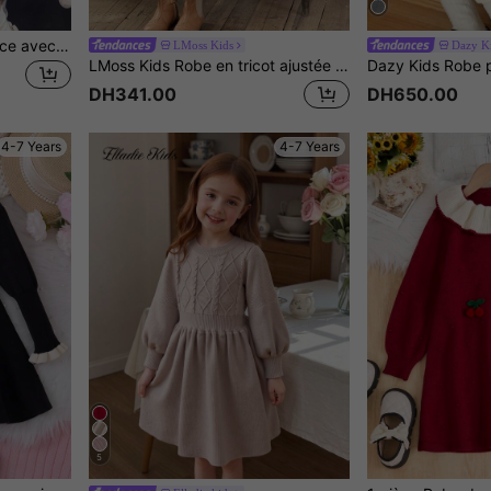
1 pièce Robe en tricot douce avec décoration de nœud et motif pied-de-poule pour jeunes filles
LMoss Kids
Dazy K
LMoss Kids Robe en tricot ajustée avec nœud décoratif, col rond, couleur unie pour jeune fille. Pulls d'automne, vêtements d'automne pour jeune fille. Premier jour d'école en hiver
DH341.00
DH650.00
4-7 Years
4-7 Years
5