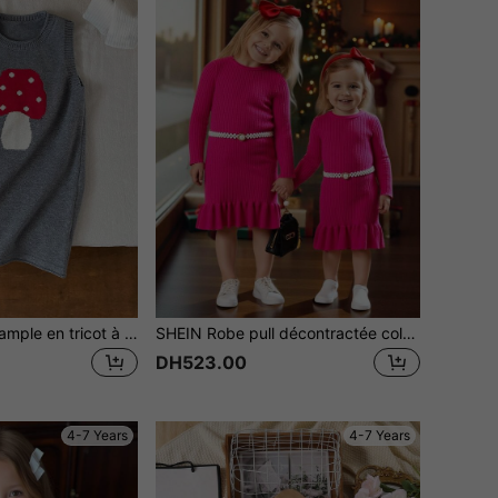
SHEIN Robe pull ample en tricot à motif champignon sans manches, style décontracté pour tous les jours et les trajets, automne/hiver
SHEIN Robe pull décontractée col rond couleur unie pour jeune fille
DH523.00
4-7 Years
4-7 Years