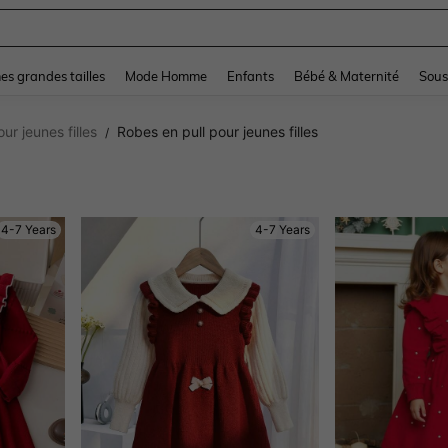
and down arrow keys to navigate search Dernière recherche and Rechercher et Tr
s grandes tailles
Mode Homme
Enfants
Bébé & Maternité
Sous
our jeunes filles
Robes en pull pour jeunes filles
/
4-7 Years
4-7 Years