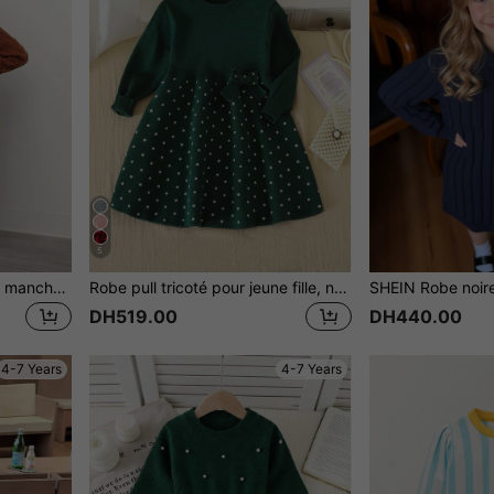
5
SHEIN Robe pull tricotée à manches raglan pour jeune fille, style mignon et vintage, retour à l'école des années 80, manches longues chaudes pour Noël, tenue décontractée d'automne pour l'école
Robe pull tricoté pour jeune fille, nouveau produit pour l'automne/l'hiver. blocs de couleurs gris et blanc, style mignon et dynamique, tissu gris doux et confortable, conception tricotée chaude. Convient pour les saisons froides, améliore la qualité globale avec une finition raffinée. Tissu de haute qualité, doux et confortable, bonne chaleur, convient pour la maison, les voyages, les jeux, les affaires, les festivals et les fêtes.
DH519.00
DH440.00
4-7 Years
4-7 Years