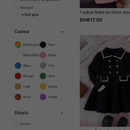
Basique
Voir plus
DH817.00
Couleur
Multicolore
Noir
Blanc/Blanche
Rose
Bleu
Gris
Rouge
Vert
Kaki
Jaune
Brun
Violet
Détails
Poche