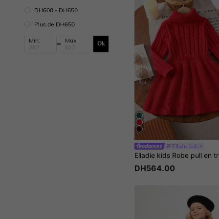
DH600 - DH650
Plus de DH650
Min:
Max:
Ok
Elladie kids
DH564.00