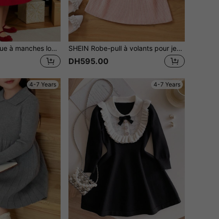
SHEIN Robe longue à manches longues en tricot avec col à volants et perles pour jeune fille, douce et confortable pour le quotidien, l'extérieur, les voyages, les vacances, la maison, la garderie
SHEIN Robe-pull à volants pour jeune fille
DH595.00
4-7 Years
4-7 Years