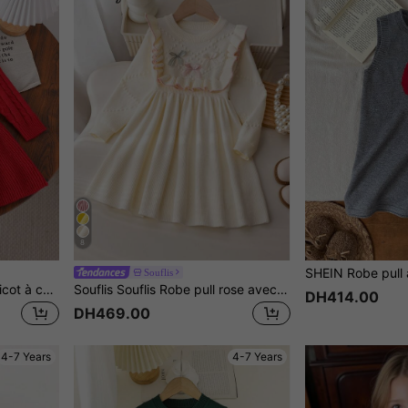
8
Souflis
Elladie kids Robe pull en tricot à col montant et coupe évasée pour jeune fille à Noël
Souflis Souflis Robe pull rose avec nœud pour jeune fille, robe tricotée mignonne à col rond à volants et manches longues
DH414.00
DH469.00
4-7 Years
4-7 Years