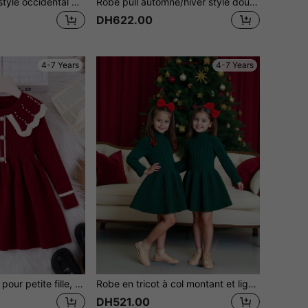
1 pièce Robe de style occidental printanière pour filles, robe de princesse cerise à col jeune, robe en fourrure rouge vin pour petite fille bébé
Robe pull automne/hiver style doux pour filles, bordure à volants + design de treillis de losanges en tricot torsadé, robe de princesse tricotée mignonne et exquise
DH622.00
4-7 Years
4-7 Years
1 pièce Robe pull pour petite fille, robe rouge à la mode, robe de princesse douce à col rond avec perles clouées, robe à volants et fourrure pour fille
Robe en tricot à col montant et ligne A pour jeunes filles. Vêtements pour filles en vert foncé pour l'automne. Robe pull pour filles pour l'hiver. Robe verte pour tout-petits. Robe de Noël pour filles. Robe verte pour filles. Robe en tricot torsadé pour filles
DH521.00