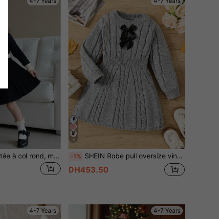
4-7 Years
4-7 Years
9
SHEIN Robe tricotée à col rond, manches longues et ourlet plissé pour jeune fille en couleurs contrastées
SHEIN Robe pull oversize vintage en tricot torsadé à col rond et taille marquée avec nœud papillon, manches longues. Convient pour une utilisation décontractée en extérieur.
-1%
DH453.50
4-7 Years
4-7 Years