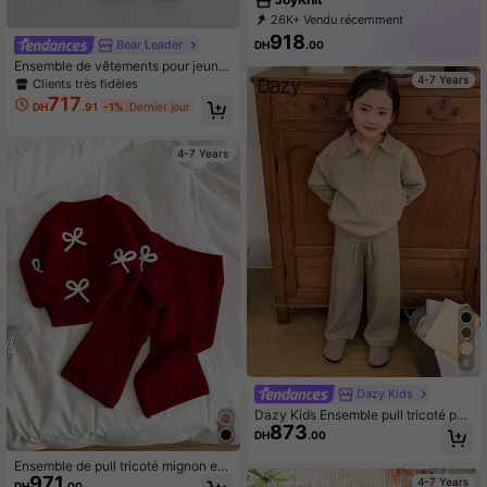
26K+ Vendu récemment
19K+ Rachat
10K Abonné
918
Bear Leader
DH
.00
Ensemble de vêtements pour jeune
4-7 Years
s filles, pull d'hiver élégant à manch
Clients très fidèles
es longues, manteau à col rabattu e
717
DH
.91
-1%
Dernier jour
t simple boutonnage, jupe à carreau
x rouges, 2 pièces pour l'automne
4-7 Years
4
Dazy Kids
Dazy Kids Ensemble pull tricoté pou
873
r jeunes filles, automne
DH
.00
Ensemble de pull tricoté mignon et
971
polyvalent avec nœud papillon et p
4-7 Years
DH
.00