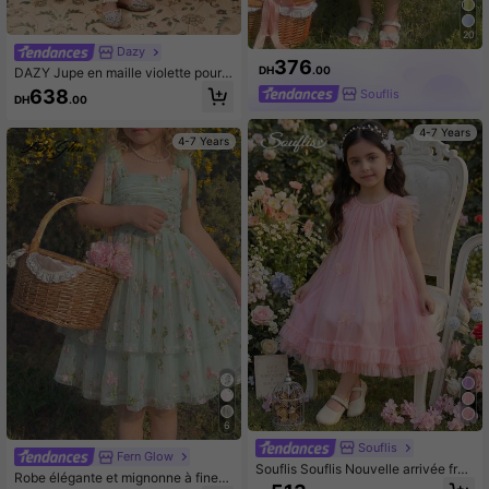
20
Dazy
376
DH
.00
DAZY Jupe en maille violette pour fi
lles
638
Souflis
DH
.00
4-7 Years
4-7 Years
6
Souflis
Fern Glow
Souflis Souflis Nouvelle arrivée fran
Robe élégante et mignonne à fines
çaise Robe d'été pour filles à col ro