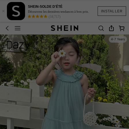
SHEIN-SOLDE D'ÉTÉ
×
INSTALLER
Découvrez les dernières tendances à bon prix.
(18,717)
4-7 Years