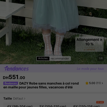
recommander
Articles
1/6
551
DH
.00
DAZY Robe sans manches à col rond
5.00
(
11
)
en maille pour jeunes filles, vacances d'été
Taille
Défaut
10 left
4Y
(98-104 cm)
5Y
(104-110 cm)
6Y
(110-116 cm)