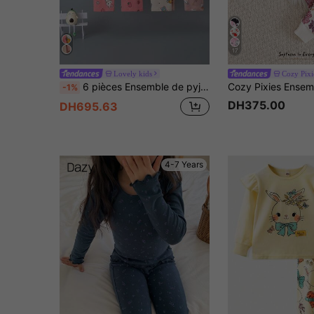
17
Lovely kids
Cozy Pixi
6 pièces Ensemble de pyjama printemps/automne pour jeunes filles avec haut à manches longues et pantalon imprimés de lapins et d'ours de dessin animé, léger
-1%
DH375.00
DH695.63
4-7 Years