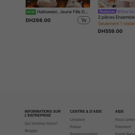
30
Halloween, Jeune Fille Décontractée Minimaliste Mignonne Texture Brillante Fantôme d'Halloween, Citrouille, Motif de Chauve-souris, Noir, Pantalon Confortable à Manches Longues Tenue d'Intérieur Convient pour l'Automne/Hiver Ajustement Serré, Looks de Fête, Mignon, Douillet Ajustement Serré
Dozy Joy
NEW
DH298.00
Seulement 1 resta
DH559.00
INFORMATIONS SUR
CENTRE & D'AIDE
AIDE
L'ENTREPRISE
Livraison
Nous contac
Qui Sommes-Nous?
Retour
Paiement
Blogger
Remboursement
Points Bonu