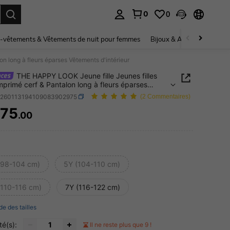
0
0
ouver. Press Enter to select.
-vêtements & Vêtements de nuit pour femmes
Bijoux & Accessoires pou
n long à fleurs éparses Vêtements d'intérieur
THE HAPPY LOOK Jeune fille Jeunes filles
mprimé cerf & Pantalon long à fleurs éparses
nts d'intérieur
k260113194109083902975
(2 Commentaires)
75
.00
ICE AND AVAILABILITY
(98-104 cm)
5Y (104-110 cm)
(110-116 cm)
7Y (116-122 cm)
de des tailles
té(s):
Il ne reste plus que 9 !