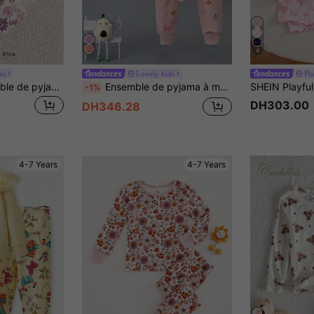
4
es
Lovely kids
Pla
Cozy Pixies Ensemble de pyjama pour jeune garçon, imprimé floral, en tricot doux et ajusté - Top à manches longues et pantalon à taille élastique
Ensemble de pyjama à motif de sirène pour jeunes filles, haut à manches longues et pantalon long, imprimé de dessins animés, sous-vêtements d'automne
-1%
DH303.00
DH346.28
4-7 Years
4-7 Years