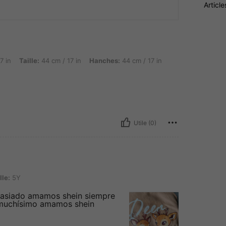
Articl
e: 44 cm / 17 in, Hanches: 44 cm / 17 in, Couleur: Multicolore, Taille: 7Y
7 in
Taille:
44 cm / 17 in
Hanches:
44 cm / 17 in
Utile (0)
lle:
5Y
masiado amamos shein siempre
muchísimo amamos shein