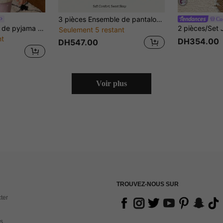
3 pièces Ensemble de pantalons à carreaux minimaliste pour jeune fille avec Top à manches longues avec motif de lapin vert et rose et de fleurs de cerisier. Tenue de retour à la maison décontractée.
Cu
2 pièces Ensemble de pyjama avec haut à manches longues et pantalon, motif de cœur brodé, oreilles de lapin moelleuses, col rond, pour jeune fille. Vêtements d'intérieur mignons et amusants, pour l'automne/l'hiver
Seulement 5 restant
nt
DH354.00
DH547.00
Voir plus
TROUVEZ-NOUS SUR
ter
s