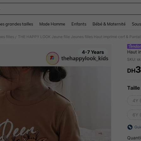
e
and down arrow keys to navigate search Dernière recherche and Rechercher et Tr
s grandes tailles
Mode Homme
Enfants
Bébé & Maternité
Sous
es filles
THE HAPPY LOOK Jeune fille Jeunes filles Haut imprimé cerf & Pantalo
/
4-7 Years
Haut i
Vêteme
SKU: s
3
DH
PR
Taille
4Y 
6Y 
Gui
Quanti