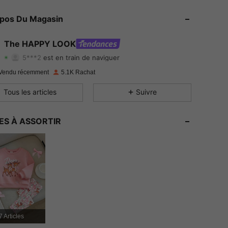
4.91
124
55K
opos Du Magasin
4.91
124
55K
The HAPPY LOOK
5***2
est en train de naviguer
4.91
124
55K
Evaluation
Articles
Suiveurs
Vendu récemment
5.1K Rachat
4.91
124
55K
Tous les articles
Suivre
4.91
124
55K
ES À ASSORTIR
4.91
124
55K
4.91
124
55K
4.91
124
55K
4.91
124
55K
7 Articles