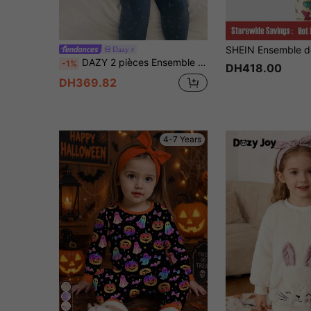
Dazy
DAZY 2 pièces Ensemble de haut tricoté à manches longues et pantalon à fleurs pour jeune fille, automne
-1%
DH418.00
DH369.82
4-7 Years