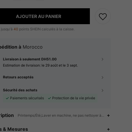
AJOUTER AU PANIER
 jusqu'à
40
points SHEIN calculés à la caisse.
édition à
Morocco
Livraison à seulement DH51.00
Estimation de livraison:
le 29 août et le 3 sept.
Retours acceptés
Sécurité des achats
Paiements sécurisés
Protection de la vie privée
iption
Printemps/Été,Laver en machine, ne pas nettoyer à sec, laver avec un
4.91
124
55K
es & Mesures