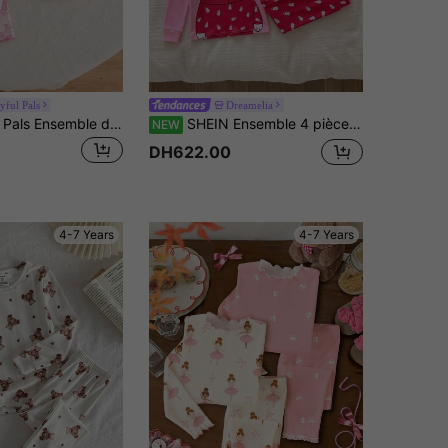
yful Pals
Dreamelia
SHEIN Playful Pals Ensemble de pyjama 2 pièces pour jeunes filles, avec pantalon à manches longues, imprimé floral, volants et nœud papillon motif lapin mignon. Confortable et décontracté.
SHEIN Ensemble 4 pièces pour filles avec ours de dessin animé, 2 hauts à manches longues + pantalon long coupe slim, imprimé mignon d'ours endormi, doux et adorable, coupe ajustée élastique, tissu doux et agréable pour la peau, pyjama de maison et sous-couche, ensemble de vêtements de détente confortable et ajusté
NEW
DH622.00
4-7 Years
4-7 Years