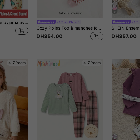
9
SHEIN Ensemble de pyjama avec volants et graphique de dessin animé de jeune fille
Cozy Pixies
Cu
Cozy Pixies Top à manches longues et pantalon en 2 pièces, ensemble de pyjama ajusté avec imprimé floral et blocs de couleurs, col ras du cou, en tricot doux pour jeune fille
DH354.00
DH357.00
4-7 Years
4-7 Years