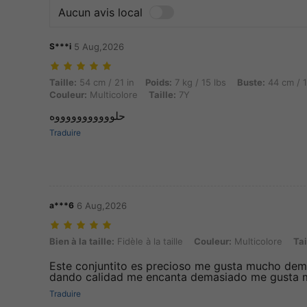
Aucun avis local
S***i
5 Aug,2026
Taille: 54 cm / 21 in, Poids: 7 kg / 15 lbs, Buste: 44 cm / 17 in, Taill
Taille:
54 cm / 21 in
Poids:
7 kg / 15 lbs
Buste:
44 cm / 1
Couleur:
Multicolore
Taille:
7Y
حلوووووووووووه
Traduire
a***6
6 Aug,2026
Bien à la taille: Fidèle à la taille, Couleur: Multicolore, Taille: 5Y
Bien à la taille:
Fidèle à la taille
Couleur:
Multicolore
Tai
Este conjuntito es precioso me gusta mucho de
dando calidad me encanta demasiado me gusta 
Traduire