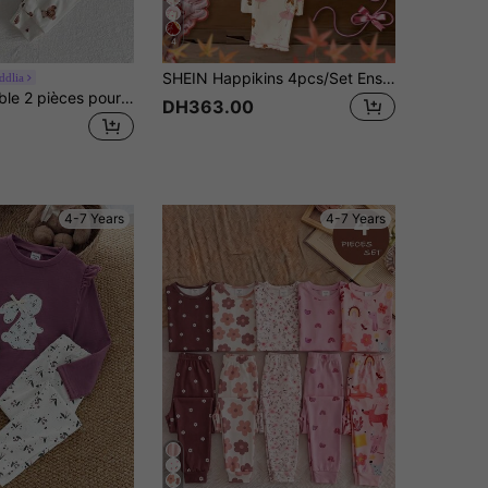
4
SHEIN Happikins 4pcs/Set Ensemble de pyjama à manches longues & pantalon pour jeunes filles, fille qui danse rose mignonne, graphique de nœud de cerisier & cœur, tenue d'intérieur confortable pour les nuits d'hiver féeriques
ddlia
SHEIN Ensemble 2 pièces pour petite fille, style élégant minimaliste, confortable et mignon, imprimé petit ours brun, tissu côtelé haute élasticité, col rond, manches longues, pantalon, coupe ajustée, tenue d'intérieur
DH363.00
4-7 Years
4-7 Years