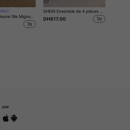
6
SHEIN Ensemble de 4 pièces de vêtements d'intérieur pour jeune fille, t-shirt à col rond en tricot à motif floral et pantalon long, coupe ajustée
ddlia
2 pièces/Set Jeune fille Mignon imprimé floral Haut à manches longues et pantalon Bébé violet Ensemble de pyjama assorti pour la famille d'été Ensemble de détente pour filles Nœud Confortable Vacances
DH617.00
APP