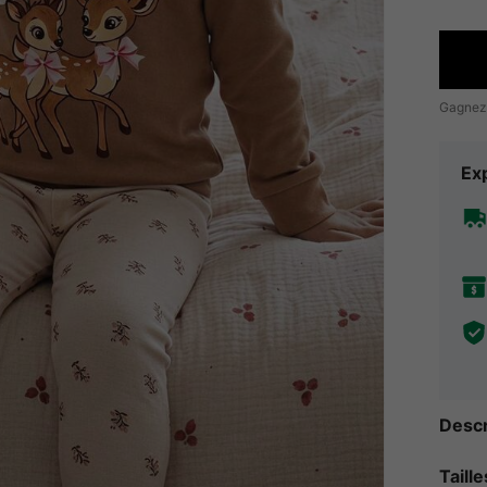
Gagnez
Exp
Descr
Taill