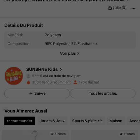
Utile
(0)
Détails Du Produit
112K Suiveurs
4.94
Matériel:
Polyester
Composition:
95% Polyester, 5% Élasthanne
112K Suiveurs
4.94
Voir plus
112K Suiveurs
4.94
SUNSHNE Kids
5***6
est en train de naviguer
112K Suiveurs
4.94
360K Vendu récemment
170K Rachat
Suivre
Tous les articles
112K Suiveurs
4.94
Vous Aimerez Aussi
112K Suiveurs
4.94
recommander
Jouets & Jeux
Sports & plein air
Maison
Acces
112K Suiveurs
4.94
4-7 Years
4-7 Years