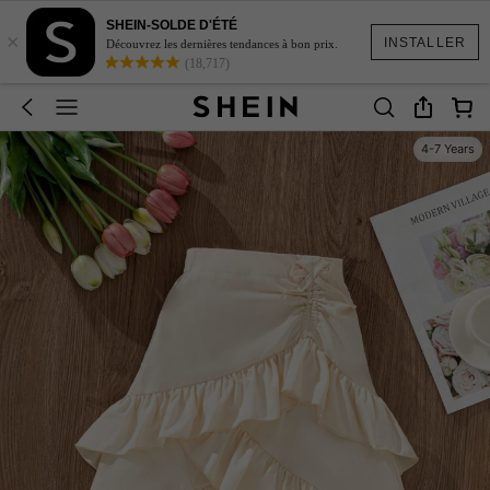
SHEIN-SOLDE D'ÉTÉ
×
INSTALLER
Découvrez les dernières tendances à bon prix.
(18,717)
4-7 Years