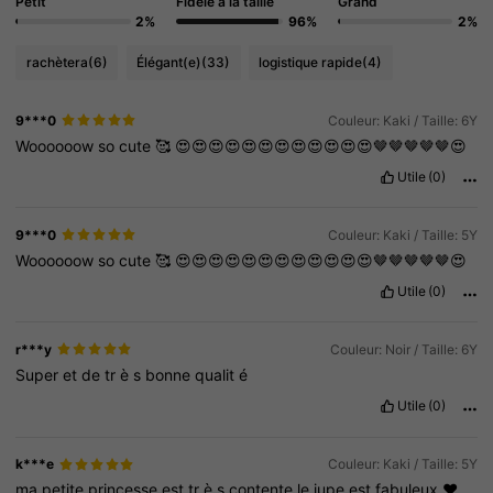
Petit
Fidèle à la taille
Grand
2%
96%
2%
rachètera
(6)
Élégant(e)
(33)
logistique rapide
(4)
9***0
Couleur: Kaki / Taille: 6Y
Woooooow
so
cute
🥰
😍😍😍😍😍😍😍😍😍😍😍😍🤎🤎🤎🤎🤎😍
Utile
(0)
9***0
Couleur: Kaki / Taille: 5Y
Woooooow
so
cute
🥰
😍😍😍😍😍😍😍😍😍😍😍😍🤎🤎🤎🤎🤎😍
Utile
(0)
r***y
Couleur: Noir / Taille: 6Y
Super
et
de
tr
è
s
bonne
qualit
é
Utile
(0)
k***e
Couleur: Kaki / Taille: 5Y
ma
petite
princesse
est
tr
è
s
contente
le
jupe
est
fabuleux
❤️