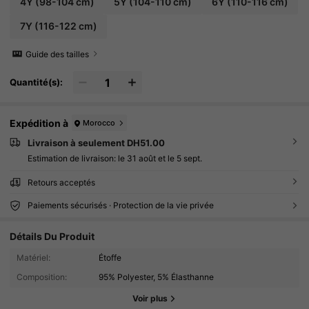
4Y
(98-104 cm)
5Y
(104-110 cm)
6Y
(110-116 cm)
7Y
(116-122 cm)
Guide des tailles
Quantité(s):
Expédition à
Morocco
Livraison à seulement DH51.00
Estimation de livraison:
le 31 août et le 5 sept.
Retours acceptés
Paiements sécurisés · Protection de la vie privée
Détails Du Produit
826 Suiveurs
4.88
Matériel:
Étoffe
Composition:
95% Polyester, 5% Élasthanne
826 Suiveurs
4.88
Voir plus