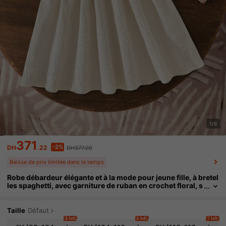
1/6
371
-2%
DH
.22
DH377.00
Baisse de prix limitée dans le temps
Robe débardeur élégante et à la mode pour jeune fille, à bretel
les spaghetti, avec garniture de ruban en crochet floral, s
tyle vacances d'été
Taille
Défaut
6 left
6 left
7 left