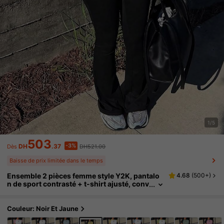
1/5
503
-3%
DH
.37
DH521.00
Dès
Baisse de prix limitée dans le temps
Ensemble 2 pièces femme style Y2K, pantalo
4.68
(
500+
)
n de sport contrasté + t-shirt ajusté, conv
ient pour le port quotidien, la maison, élé
gant du printemps à l'été
Couleur: Noir Et Jaune