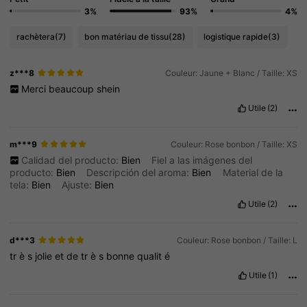
3%
93%
4%
rachètera
(7)
bon matériau de tissu
(28)
logistique rapide
(3)
z***8
Couleur: Jaune + Blanc / Taille: XS
Merci
beaucoup
shein
Utile
(2)
m***9
Couleur: Rose bonbon / Taille: XS
Calidad del producto:
Bien
Fiel a las imágenes del
producto:
Bien
Descripción del aroma:
Bien
Material de la
tela:
Bien
Ajuste:
Bien
Utile
(2)
d***3
Couleur: Rose bonbon / Taille: L
tr
è
s
jolie
et
de
tr
è
s
bonne
qualit
é
Utile
(1)