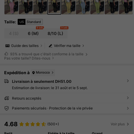
Taille
:
US
Standard
9 left
9 left
4
(S)
6
(M)
8/10
(L)
Guide des tailles
Vérifier ma taille
93%
a trouvé que c'était conforme à la taille
Pas votre taille? Dites-nous
Expédition à
Morocco
Livraison à seulement DH51.00
Estimation de livraison:
le 31 août et le 5 sept.
Retours acceptés
Paiements sécurisés · Protection de la vie privée
4.68
(500+)
Voir plus
Petit
Fidèle à la taille
Grand