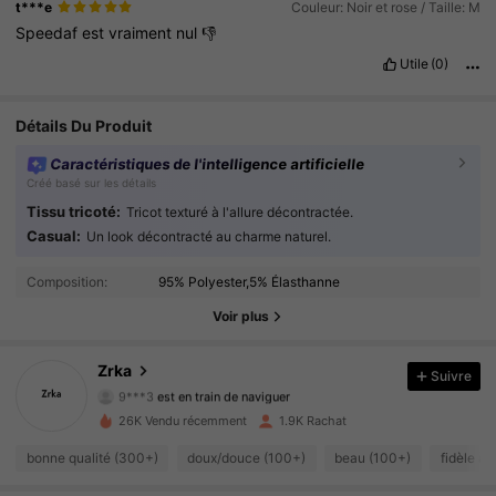
t***e
Couleur: Noir et rose / Taille: M
Speedaf
est
vraiment
nul
👎
Utile
(0)
Détails Du Produit
Caractéristiques de l'intelligence artificielle
Créé basé sur les détails
Tissu tricoté:
Tricot texturé à l'allure décontractée.
Casual:
Un look décontracté au charme naturel.
1.2K Suiveurs
4.81
Composition:
95% Polyester,5% Élasthanne
1.2K Suiveurs
4.81
Voir plus
1.2K Suiveurs
4.81
Zrka
Suivre
9***3
est en train de naviguer
1.2K Suiveurs
4.81
26K Vendu récemment
1.9K Rachat
bonne qualité (300+)
doux/douce (100+)
beau (100+)
fidèle à 
1.2K Suiveurs
4.81