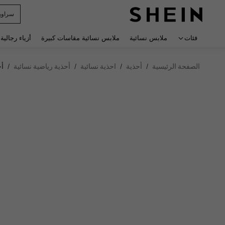
r Man
 navigate search
فئات
ملابس نسائية
ملابس نسائية مقاسات كبيرة
أزياء رجالية
الصفحة الرئيسية
أحذية
احذية نسائية
أحذية رياضية نسائية
أح
/
/
/
/