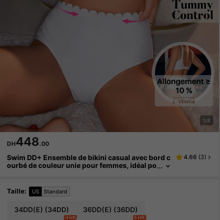
1/8
448
DH
.00
Swim DD+ Ensemble de bikini casual avec bord c
4.66
(
3
)
ourbé de couleur unie pour femmes, idéal po
ur les vacances à la plage d'été
Taille
:
US
Standard
34DD(E)
(34DD)
36DD(E)
(36DD)
4 left
6 left