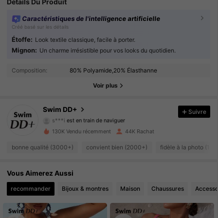
Détails Du Produit
Caractéristiques de l'intelligence artificielle
Créé basé sur les détails
Étoffe:
Look textile classique, facile à porter.
Mignon:
Un charme irrésistible pour vos looks du quotidien.
56K Suiveurs
4.80
Composition:
80% Polyamide,20% Élasthanne
56K Suiveurs
4.80
Voir plus
56K Suiveurs
4.80
Swim DD+
Suivre
s***i
est en train de naviguer
56K Suiveurs
4.80
130K Vendu récemment
44K Rachat
56K Suiveurs
bonne qualité (3000+)
convient bien (2000+)
fidèle à la photo (10
4.80
56K Suiveurs
4.80
Vous Aimerez Aussi
recommander
Bijoux & montres
Maison
Chaussures
Accesso
56K Suiveurs
4.80
56K Suiveurs
4.80