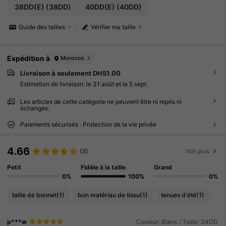
38DD(E)
(38DD)
40DD(E)
(40DD)
Guide des tailles
Vérifier ma taille
Expédition à
Morocco
Livraison à seulement DH51.00
Estimation de livraison:
le 31 août et le 5 sept.
Les articles de cette catégorie ne peuvent être ni repris ni
échangés.
Paiements sécurisés · Protection de la vie privée
4.66
(3)
Voir plus
Petit
Fidèle à la taille
Grand
0%
100%
0%
taille de bonnet
(1)
bon matériau de tissu
(1)
tenues d'été
(1)
p***w
Couleur: Blanc / Taille: 34DD