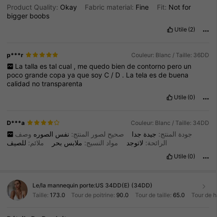
Product Quality:
Okay
Fabric material:
Fine
Fit:
Not
for
bigger
boobs
Utile
(2)
p***r
Couleur: Blanc / Taille: 36DD
La
talla
es
tal
cual
,
me
quedo
bien
de
contorno
pero
un
poco
grande
copa
ya
que
soy
C
/
D
.
La
tela
es
de
buena
calidad
no
transparenta
Utile
(0)
D***a
Couleur: Blanc / Taille: 34DD
جودة المنتج:
جيدة
جدا
صحيح لصور المنتج:
نفس
الصوره
وصف
الرائحة:
لاتوجد
مواد النسيج:
ملابس
بحر
ملائم:
للصيف
Utile
(0)
Le/la mannequin porte:
US 34DD(E) (34DD)
Taille:
173.0
Tour de poitrine:
90.0
Tour de taille:
65.0
Tour de 