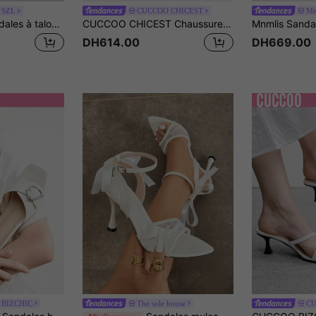
 SZL
CUCCOO CHICEST
Mn
CUCCOO SZL Sandales à talons hauts minces à bout carré pour femmes, en maille beige avec chaîne de strass. Sandales à talons hauts ouvertes, en une seule pièce, avec Glissant. Sandales de soirée élégantes, glamour et sexy.
CUCCOO CHICEST Chaussures pour femmes avec boucle métallique, bout carré, talon épais, talon bas, style simple pour le travail, cuir verni brillant gris et marron, chaussons extérieurs pour les voyages quotidiens
DH614.00
DH669.00
BIZCHIC
The sole house
CU