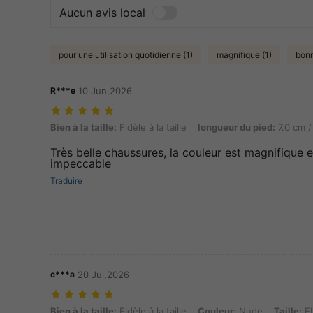
Aucun avis local
pour une utilisation quotidienne (1)
magnifique (1)
bonn
R***e
10 Jun,2026
Bien à la taille: Fidèle à la taille, longueur du pied: 7.0 cm / 2.8 in, 
Bien à la taille:
Fidèle à la taille
longueur du pied:
7.0 cm /
Très belle chaussures, la couleur est magnifique et
impeccable
Traduire
c***a
20 Jul,2026
Bien à la taille: Fidèle à la taille, Couleur: Nude, Taille: EUR42
Bien à la taille:
Fidèle à la taille
Couleur:
Nude
Taille:
E