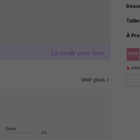
Descr
Taill
À Pr
690K
Voir plus
Grand
0%