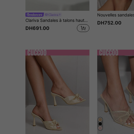
Clariva
Clariva Sandales à talons hauts, à la mode, élégantes et sexy. Chaussures d'été pour femmes avec brides et talons aiguilles. Talons hauts de chaton
DH752.00
DH691.00