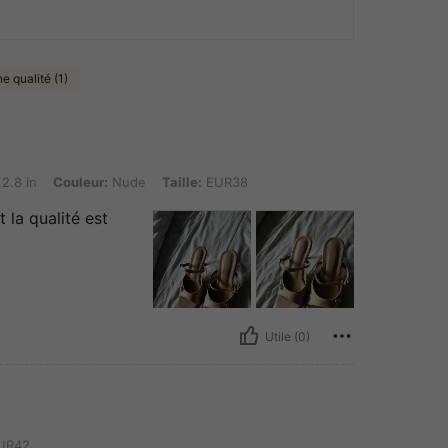
e qualité (1)
Couleur: Nude, Taille: EUR38
 2.8 in
Couleur:
Nude
Taille:
EUR38
 la qualité est
Utile (0)
UR42