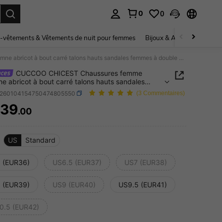
0
0
ouver. Press Enter to select.
-vêtements & Vêtements de nuit pour femmes
Bijoux & Accessoires pou
CUCCOO CHICEST Chaussures femme automne abricot à bout carré talons hauts sandales femmes à double boucle sandales à talons aiguilles
CUCCOO CHICEST Chaussures femme
e abricot à bout carré talons hauts sandales
 à double boucle sandales à talons aiguilles
x260104154750474805550
(3 Commentaires)
39
.00
ICE AND AVAILABILITY
US
Standard
 (EUR36)
US6.5 (EUR37)
US7 (EUR38)
 (EUR39)
US9 (EUR40)
US9.5 (EUR41)
0.5 (EUR42)