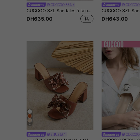
CUCCOO SZL
CUCCOO
CUCCOO SZL Sandales à talons hauts élégantes et polyvalentes avec design torsadé pour femmes
DH635.00
DH643.00
4
SHUZIA
CUCCOO 