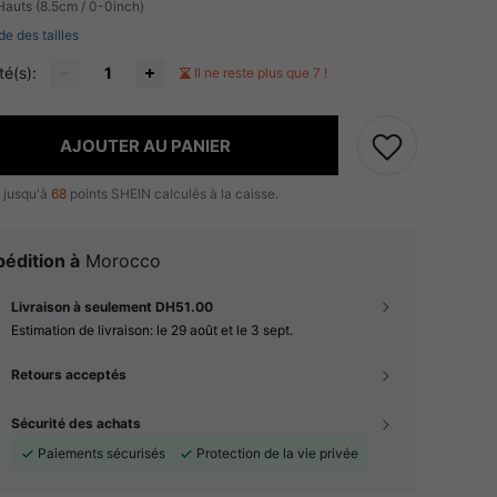
Hauts (8.5cm / 0-0inch)
de des tailles
té(s):
Il ne reste plus que 7 !
AJOUTER AU PANIER
 jusqu'à
68
points SHEIN calculés à la caisse.
édition à
Morocco
Livraison à seulement DH51.00
Estimation de livraison:
le 29 août et le 3 sept.
Retours acceptés
Sécurité des achats
Paiements sécurisés
Protection de la vie privée