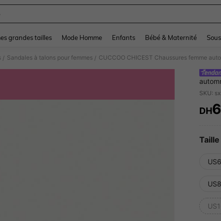
e
and down arrow keys to navigate search Dernière recherche and Rechercher et Tr
s grandes tailles
Mode Homme
Enfants
Bébé & Maternité
Sous
s
Sandales à talons pour femmes
/
/
automn
femmes
SKU: s
6
DH
PR
Taille
US6
US8
US1