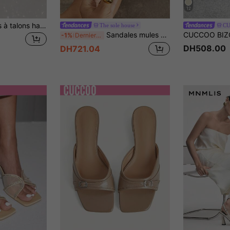
12
Nouvelles sandales à talons hauts pour femmes, sandales casual, chaussures sexy pour dames
The sole house
CU
Sandales mules élégantes beiges à talons hauts pour femmes avec sangle arrière, bout carré ouvert, talon fin, design classique, chaussures d'été confortables et polyvalentes pour mariage, fête, rendez-vous, shopping, cadeau de la Saint-Valentin, tenue de la Fête des Mères, chaussures élégantes pour femmes
-1%
Derniers 3 jours
DH508.00
DH721.04