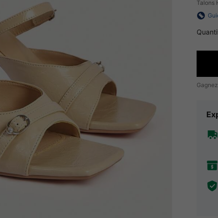
Talons 
Gui
Quanti
Gagnez
Exp