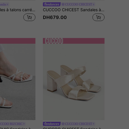
mlis
CUCCOO CHICEST
Mnmlis Sandales à talons carrés épais avec brides croisées beiges, minimalistes et de luxe avec un sentiment haut de gamme pour le travail
CUCCOO CHICEST Sandales à talon carré avec boucle en métal français, talon épais, polyvalentes, pour banquet, à talons hauts, coloris nude
DH679.00
CCOO BIZCHIC
CUCCOO CHICEST