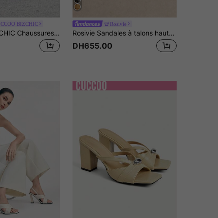
CCOO BIZCHIC
Rosivie
CUCCOO BIZCHIC Chaussures pour femmes à bout carré, tongs chaton et abricot, sandales à talons hauts, élégantes et confortables, polyvalentes pour le quotidien et les trajets, sandales et pantoufles pour femmes
Rosivie Sandales à talons hauts ajourées style français pour femmes, port quotidien, été, nouvelles, bout ouvert, vacances au bord de , élégantes, confortables, pantoufles de ville
DH655.00