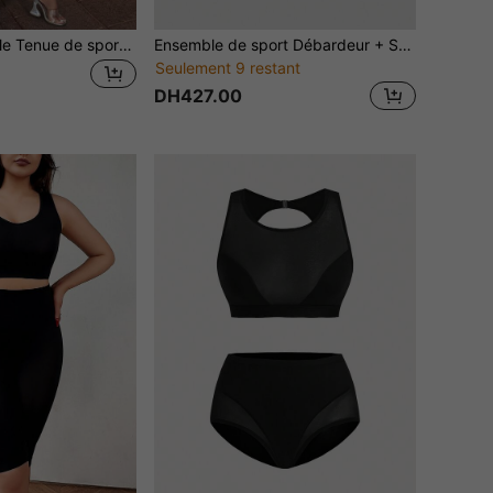
2 pièces/Ensemble Tenue de sport côtelée pour femmes, Top à manches longues col carré et Legging taille haute
Ensemble de sport Débardeur + Short, Leggings pour femmes, Gaine de contrôle du ventre, Coupe ajustée effet liftant, Léger et respirant, Tenue quotidienne, Costume d'Halloween pour femmes
Seulement 9 restant
DH427.00