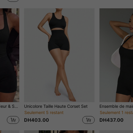
2 pièces Ensemble Débardeur & Short, Modelage de la Taille & Levage des Fesses, Convient pour le Yoga, l'Extérieur, la Salle de Sport
Unicolore Taille Haute Corset Set
Seulement 5 restant
Seulement 1 rest
DH403.00
DH437.00