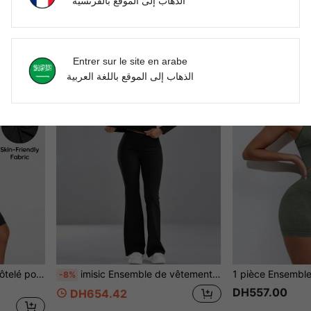
الذهاب إلى الموقع بالفرنسية
DH383.00
Entrer sur le site en arabe
الذهاب إلى الموقع باللغة العربية
2 pièces Ensemble sport côtelé pour femmes, Top à encolure carrée assorti avec short taille haute, tenue de sport décontractée
imisic Ensemble de vêtements d'intérieur 2 pièces pour femmes, coupe slim, manches longues, pantalon évasé à taille pliée, ensemble de vêtements de nuit doux et élastique avec contrôle du ventre et effet galbant
-8%
DH557.00
DH654.42