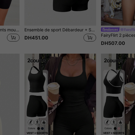
Ensemble de sous-vêtements moulants de couleur unie avec débardeur et short
Ensemble de sport Débardeur + Short, Leggings pour femmes, Modelage du corps & Contrôle du ventre, Minceur & Levage des fesses, Léger & Respirant, Port quotidien, Tenue Halloween pour femmes
FairyFli
DH451.00
DH507.00