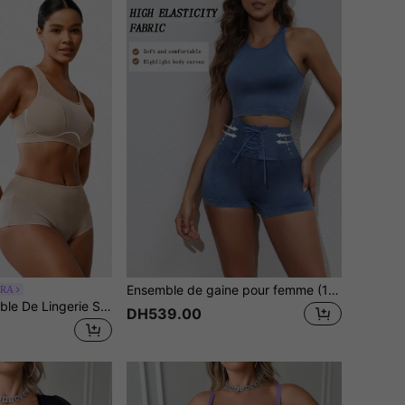
Ensemble de gaine pour femme (1 pièce, débardeur sans couture effet denim, doux, confortable et compatible avec la peau & 1 pièce, short modelant sans couture à effet denim, doux, confortable et compatible avec la peau)
ORA
SHAPORA Ensemble De Lingerie Sculptante De Couleur Unie Pour Dames
DH539.00