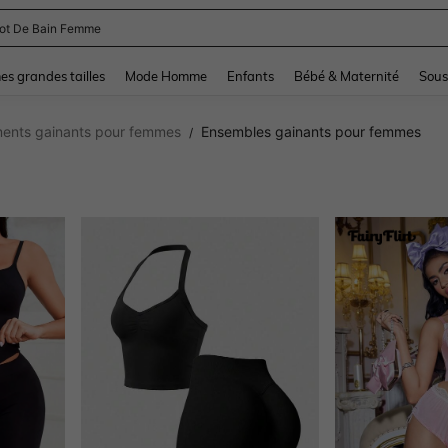
and down arrow keys to navigate search Dernière recherche and Rechercher et Tr
s grandes tailles
Mode Homme
Enfants
Bébé & Maternité
Sous
ents gainants pour femmes
Ensembles gainants pour femmes
/