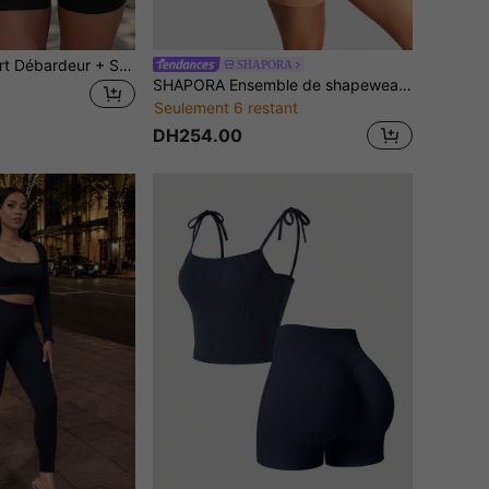
Ensemble de sport Débardeur + Short, Leggings moulants pour femmes, Contrôle du ventre et modelage du corps, Levage des hanches amincissant, Léger et respirant pour un port quotidien, Tenue d'Halloween pour femmes
SHAPORA
SHAPORA Ensemble de shapewear femme composé d'un débardeur court et d'un short de couleur unie
Seulement 6 restant
DH254.00