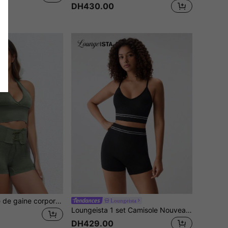
DH430.00
1 pièce Ensemble de gaine corporelle pour femmes (Camisole dos nageur effet denim sans couture, douce et confortable, respectueuse de la peau + Short de maintien effet denim sans couture, stretch élevé, doux et confortable, respectueux de la peau)
Loungeista
Loungeista 1 set Camisole Nouveau Printemps/Été, Ensemble 2-en-1 avec Coussinets de Poitrine Intégrés, Dos Nu, Col en V, Bretelles Ajustables, Camisole Polyvalente Décontractée pour le Sport et le Yoga, Ensemble Camisole Polyvalente Cintrant la Taille et Rehaussant pour le Sport et le Yoga en Été
DH429.00