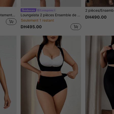
Loungeista
SHAPORA Ensemble De Vêtements Sculptants Avec Panneau En Maille De Couleur Unie Pour Femmes
Loungeista 2 pièces Ensemble de sport côtelé pour femmes, Top à col carré associé à un short taille haute, Vêtements de loisirs sportifs pour l'été
DH490.00
Seulement 1 restant
DH495.00