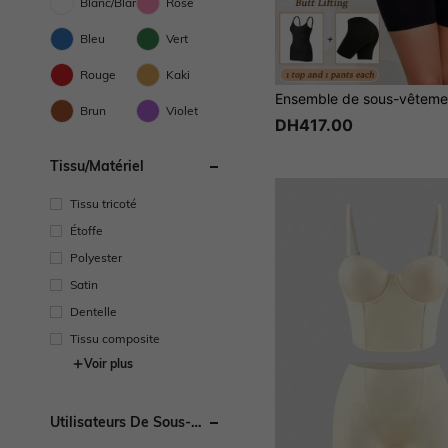
Blanc/Blanche
Rose
Bleu
Vert
Rouge
Kaki
Brun
Violet
DH417.00
Tissu/matériel
Tissu tricoté
Étoffe
Polyester
Satin
Dentelle
Tissu composite
Voir plus
Utilisateurs De Sous-
Vêtements Et De