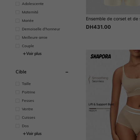
Vêtements De Nuit
Adolescente
Maternité
Mariée
DH431.00
Demoiselle d'honneur
Meilleure amie
Couple
Voir plus
Cible
Taille
Poitrine
Fesses
Ventre
Cuisses
Dos
Voir plus