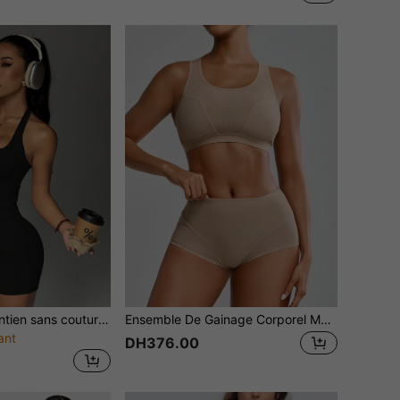
Ensemble de maintien sans couture pour femmes : débardeur à encolure ras-du-cou et short taille haute galbant les fesses et contrôlant le ventre, parfait pour le yoga, le pilates et les loisirs
Ensemble De Gainage Corporel Moulant Sans Dos Avec Insert En Maille Transparente Pour Femmes
ant
DH376.00