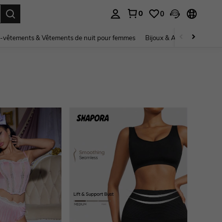
0
0
ouver. Press Enter to select.
-vêtements & Vêtements de nuit pour femmes
Bijoux & Accessoires pou