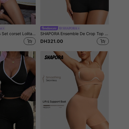
rt
SHAPORA
FairyFlirt 2 pièces Set corset Lolita Kawaii en satin à fleurs et dentelle croisée, rose et blanc
SHAPORA Ensemble De Crop Top Et Jupe Et Body Shaper Pour Femme
DH321.00