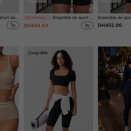
Ensemble de corset et de short de forme pour femmes en couleur unie
Ensemble de sport Débardeur + Short, Leggings pour femmes, Gaine de contrôle du ventre, Coupe slim effet liftant, Léger et respirant, Tenue quotidienne, Costume d'Halloween pour femmes
-1%
Derniers 2 jours
DH452.00
DH494.63