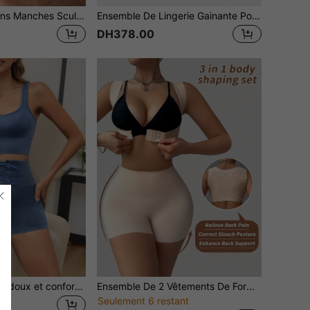
Ensemble Top Sans Manches Sculptant Et Jupe Monochromes Pour Femmes
Ensemble De Lingerie Gainante Pour Femmes Sans Dossier Et Contrôle Du Ventre
DH378.00
1 pièce Débardeur doux et confortable à effet jean sans couture + 1 pièce Ensemble de shorts de maintien doux et confortable à effet jean sans couture haute élasticité pour femmes
Ensemble De 2 Vêtements De Forme Respirants Tricotés Sans Couture Pour Femme
Seulement 6 restant