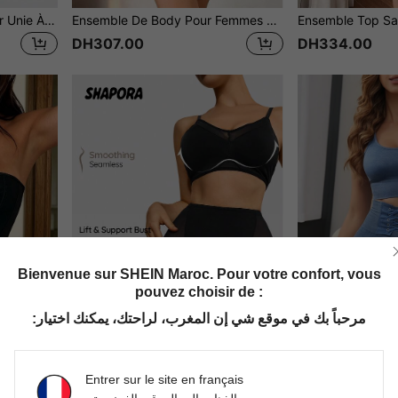
Ensemble Body De Couleur Unie À Une Épaule
Ensemble De Body Pour Femmes En Blocs De Couleur, Col Halter, Formateur De Silhouette
DH307.00
DH334.00
Bienvenue sur SHEIN Maroc. Pour votre confort, vous
pouvez choisir de :
مرحباً بك في موقع شي إن المغرب، لراحتك، يمكنك اختيار:
SHAPORA
Entrer sur le site en français
Apperloth A Haut de corset à oeillets à lacer dans le dos et à boucle à l'avant, avec string, convient pour être porté avec une robe, pour Halloween
SHAPORA Avec Tulle Taille Haute Corset Set
DH552.00