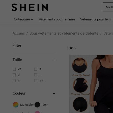
Sac
Use up 
Catégories
Vêtements pour femmes
Vêtements pour femme
Accueil
Sous-vêtements et vêtements de détente
Vêtem
/
/
Filtre
Plus
Taille
XS
S
M
L
XL
XXL
Couleur
Multicolore
Noir