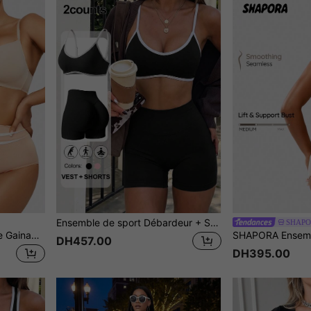
Ensemble de sport Débardeur + Short, Leggings pour femmes, Gaine de contrôle du ventre, Coupe slim effet liftant, Léger et respirant, Tenue quotidienne, Costume d'Halloween pour femmes
SHAP
SHAPORA 3 pièces Culotte Gainante Taille Haute
DH457.00
DH395.00