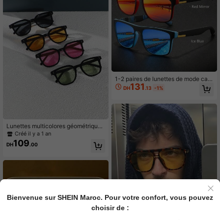
1-2 paires de lunettes de mode carr
131
ées rétro surdimensionnées, lunette
DH
.13
-1%
s de mode de marque de créateur, c
ouleurs pastel rectangulaires pour l
es vacances d'été dans une station
balnéaire tropicale, matériau brillan
t, tenue de vacances élégante et es
Lunettes multicolores géométriques
thétique, classique pour la conduit
pour hommes avec monture en plas
e, la pêche, les voyages, les achats,
Créé il y a 1 an
tique. Accessoires de mode classiq
les sports de plein air, le camping, le
109
DH
.00
ue, convenant pour les vacances, l
s loisirs, lunettes de conduite de vo
es voyages et les festivals de musiq
yage rétro, vacances à la plage d'ét
ue. Lunettes de soleil décontractée
é, voyages en extérieur
s pour le style de rue et assorties av
ec les pulls, vestes, sweats à capuc
he, pantalons et cargo pour l'été, le
s vacances à la plage et les sorties
en extérieur.
Bienvenue sur SHEIN Maroc. Pour votre confort, vous pouvez
choisir de :