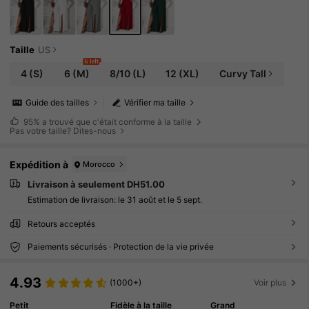
Taille
US
6 left
4
(S)
6
(M)
8/10
(L)
12
(XL)
Curvy Tall
Guide des tailles
Vérifier ma taille
95%
a trouvé que c'était conforme à la taille
Pas votre taille? Dites-nous
Expédition à
Morocco
Livraison à seulement DH51.00
Estimation de livraison:
le 31 août et le 5 sept.
Retours acceptés
Paiements sécurisés · Protection de la vie privée
4.93
(1000+)
Voir plus
Petit
Fidèle à la taille
Grand