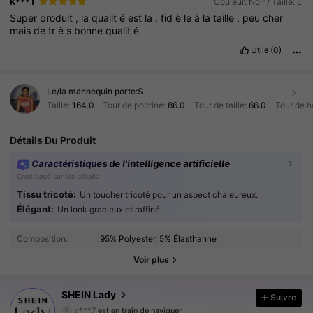
K***T
Couleur: Noir / Taille: L
Super
produit
,
la
qualit
é
est
la
,
fid
è
le
à
la
taille
,
peu
cher
mais
de
tr
è
s
bonne
qualit
é
Utile
(0)
Le/la mannequin porte:
S
Taille:
164.0
Tour de poitrine:
86.0
Tour de taille:
66.0
Tour de h
Détails Du Produit
Caractéristiques de l'intelligence artificielle
Créé basé sur les détails
Tissu tricoté:
Un toucher tricoté pour un aspect chaleureux.
Élégant:
Un look gracieux et raffiné.
604K Suiveurs
4.87
Composition:
95% Polyester, 5% Élasthanne
604K Suiveurs
4.87
Voir plus
604K Suiveurs
4.87
SHEIN Lady
Suivre
c***7
est en train de naviguer