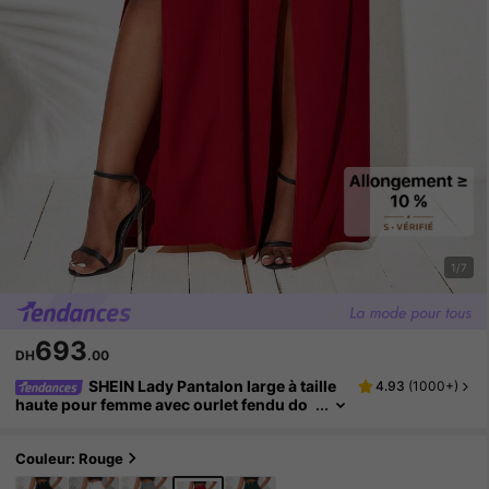
1/7
693
DH
.00
SHEIN Lady Pantalon large à taille
4.93
(
1000+
)
haute pour femme avec ourlet fendu do
uble face et décoration de boutons méta
lliques
Couleur: Rouge