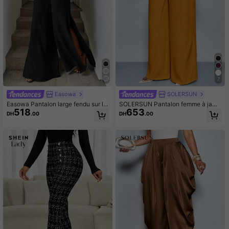
7
Easowa
SOLERSUN
Easowa Pantalon large fendu sur le
SOLERSUN Pantalon femme à jamb
518
653
côté pour femmes, décontracté et p
es larges en mélange de lin, taille h
DH
.00
DH
.00
ratique pour le trajet
aute, avec ceinture et nœud sur le
côté