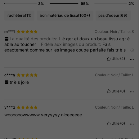
3%
95%
2%
rachètera
(11)
bon matériau de tissu
(100+)
pas d'odeur
(69)
m***l
Couleur: Noir / Taille: S
La qualité des produits:
L
é
ger
et
doux
un
beau
tissu
agr
é
able
au
toucher
Fidèle aux images du produit:
Fais
exactement
comme
sur
les
images
coupe
parfaite
fais
tr
è
s
chic
Utile
(4)
c***y
Couleur: Noir / Taille: L
tr
è
s
jolie
Utile
(0)
y***z
Couleur: Noir / Taille: L
woooooowwwww
veryyyyy
niceeeeee
Utile
(0)