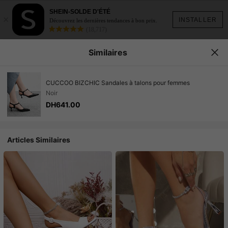
SHEIN-SOLDE D'ÉTÉ
×
INSTALLER
Découvrez les dernières tendances à bon prix.
(18,717)
Similaires
CUCCOO BIZCHIC Sandales à talons pour femmes
Noir
DH641.00
Articles Similaires