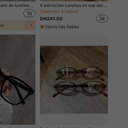
 pour femmes, lunettes pour femmes, accessoires, convient pour la rentrée scolaire, l'utilisation quotidienne, le travail sur ordinateur, les jeux.
6 pièces/Set Lunettes de vue décontractées pour femmes, montures assorties, mode Y2K, convient pour la plage, les voyages, les fêtes, les cadeaux, le port quotidien
Seulement 8 restant
DH241.00
rs
Clients très fidèles