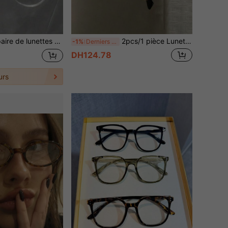
Y2K, accessoires de téléphone, lunettes pour femmes, lunettes transparentes, convenant pour le port quotidien, l'école, les jeux, les fêtes et la vie sur le campus
2pcs/1 pièce Lunettes à monture métallique ovale vintage, verres décoratifs polyvalents et à la mode, convenant pour la photographie de rue, les transports en commun et le port quotidien
-1%
Derniers 2 jours
DH124.78
urs