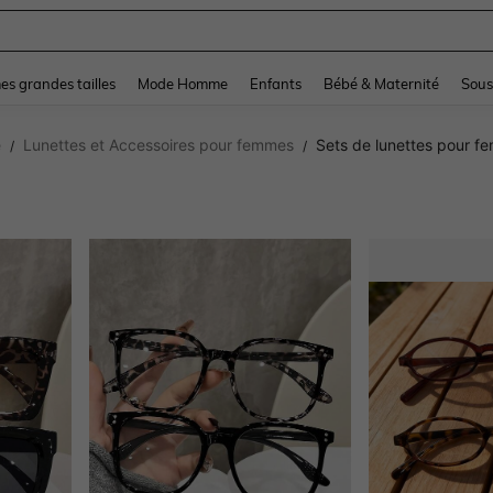
and down arrow keys to navigate search Dernière recherche and Rechercher et Tr
s grandes tailles
Mode Homme
Enfants
Bébé & Maternité
Sous
e
Lunettes et Accessoires pour femmes
Sets de lunettes pour f
/
/