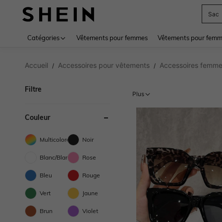
Sac
Use up 
Catégories
Vêtements pour femmes
Vêtements pour femme
Accueil
Accessoires pour vêtements
Accessoires femm
/
/
Filtre
Plus
Couleur
Multicolore
Noir
Blanc/Blanche
Rose
Bleu
Rouge
Vert
Jaune
Brun
Violet