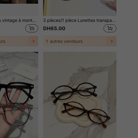
2 pièces Lunettes vintage à monture ovale avec verres clairs pour femmes, lunettes d'ordinateur style Y2K, petite monture ovale convenant pour le port quotidien dans la rue
3 pièces/1 pièce Lunettes transparentes carrées surdimensionnées en matériau TR, style bohème imprimé léopard pour femmes, convient pour toutes les saisons
DH65.00
urs
1
autres vendeurs