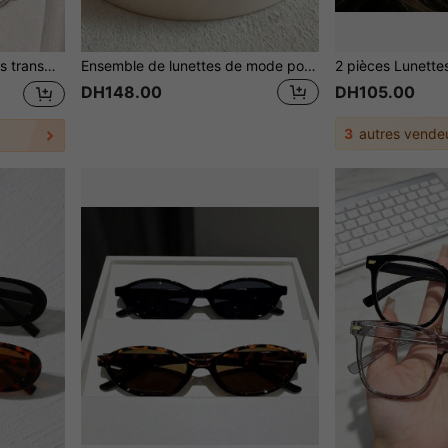
ux de vacances, la vie quotidienne, les sorties
Ensemble de lunettes de mode pour femmes, lunettes décoratives à monture ovale en métal vintage, lunettes de style de rue unisexe
DH148.00
DH105.00
3
autres vende