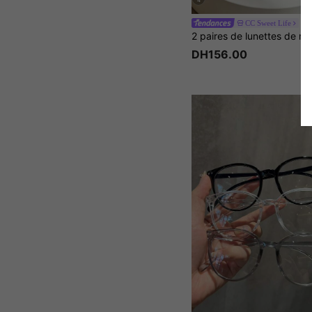
4
CC Sweet Life
DH156.00