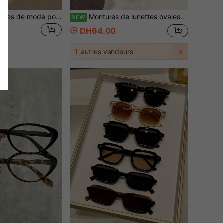
1/3 paires de lunettes de mode pour femmes à monture complète en plastique de forme géométrique avec imprimé léopard multicolore, style rétro, convenant comme cadeaux de vacances, style de rue, vacances à la plage tropicale, sorties, rendez-vous et autres occasions, également un accessoire de mode, convenant pour la rentrée scolaire, le style universitaire, le style de campus et d'autres occasions.
Montures de lunettes ovales transparentes vintage, polyvalentes et pratiques, convenant aux sorties quotidiennes des femmes, aux études, à l'écriture, à la photographie de rue, aux vacances, peuvent également être utilisées comme accessoires de plage d'été, accessoires d'été élégants et tenue de rentrée scolaire
NEW
DH64.00
1
autres vendeurs