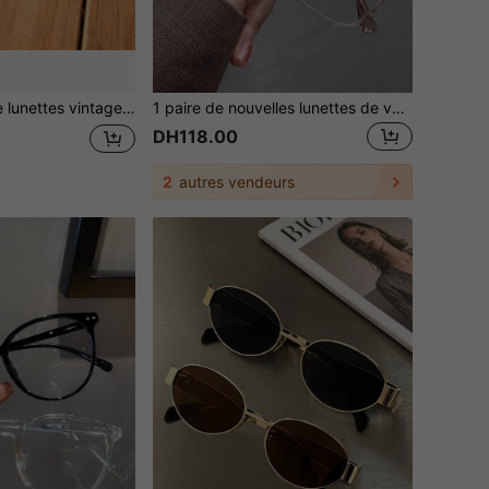
sparents, lunettes d'ordinateur style Y2K, petite monture ronde, convient pour le port quotidien en extérieur
1 paire de nouvelles lunettes de vue femme stylées de style européen et américain, avec un design géométrique polygonal de petite monture en métal, une mode minimaliste
DH118.00
2
autres vendeurs