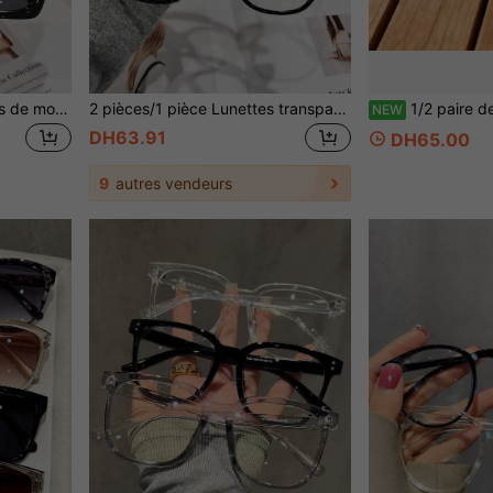
2 paires/1 paire de lunettes de mode surdimensionnées style bohème imprimé léopard pour femmes, convenant pour un port quotidien. Ces lunettes sont fabriquées en matériau TR avec des montures carrées surdimensionnées de style bohème, convenant pour les vacances, la plage et les voyages.
2 pièces/1 pièce Lunettes transparentes à monture large en matériau TR, style bohème avec imprimé léopard pour femmes, convenant à toutes les saisons
1/2 paire de lunettes vintage pour femmes à monture ronde et verres tran
NEW
DH63.91
DH65.00
9
autres vendeurs