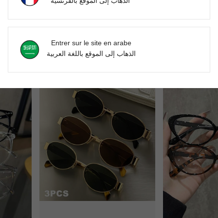
الذهاب إلى الموقع بالفرنسية
1/2 paires de lunettes transparentes à motif géométrique pour femmes, convenant pour un usage quotidien, l'école, le bureau et d'autres occasions
NEW
2 paires de lunettes de mode d'été, monture métallique ovale rétro, lunettes décoratives unisexes pour la photographie de rue, les déplacements, le port quotidien
DH103.00
DH64.00
Entrer sur le site en arabe
الذهاب إلى الموقع باللغة العربية