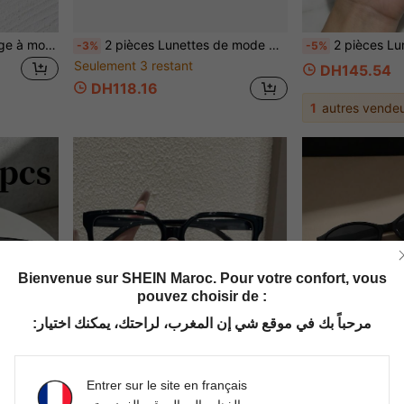
1/2 paire de lunettes vintage à monture ovale petite, style classique unisexe, convient pour les voyages en plein air, les vacances à la plage, design élégant et à la mode, convient pour les sorties en famille, les voyages de vacances et diverses occasions
2 pièces Lunettes de mode pour femmes, petit cadre ovale, style décontracté pour le port quotidien et les vacances, style sans maquillage
2 pièces Lunettes carrées pour femme, monture métallique noire 
-3%
-5%
Seulement 3 restant
DH145.54
DH118.16
1
autres vendeu
Bienvenue sur SHEIN Maroc. Pour votre confort, vous
pouvez choisir de :
مرحباً بك في موقع شي إن المغرب، لراحتك، يمكنك اختيار:
Entrer sur le site en français