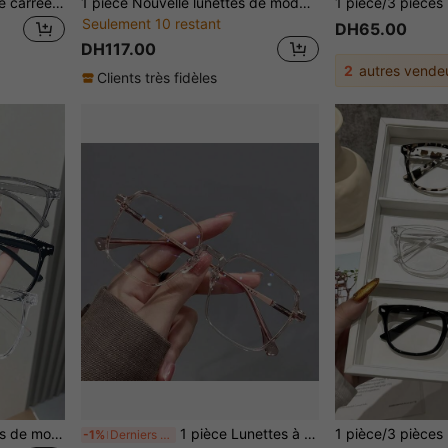
3 pièces Lunettes de mode carrées pour femmes, convient pour la photographie de rue extérieure pour les vacances d'été à la plage, en extérieur et en voyage
1 pièce Nouvelle lunettes de mode polyvalentes en plastique rétro de petite taille et de forme ovale, multicolores. Monture minimaliste convenant pour les voyages, la plage, les bars et les sorties quotidiennes
Seulement 10 restant
DH65.00
DH117.00
2
autres vende
Clients très fidèles
3 paires/1 paire de lunettes de mode sans prescription pour femmes, monture carrée en plastique avec rivets, style décontracté de rue, convient pour les rendez-vous, la bibliothèque, l'écriture, la lecture et d'autres occasions (étui non inclus)
1 pièce Lunettes à monture carrée ultra-légères au look sans maquillage , Essentiel pour un look sans maquillage, polyvalent et affinant le visage, flexible et durable, confortable pour un port prolongé sans pression sur le nez ; Design de monture polygonale large, modifie les pommettes et la mâchoire, convient aux visages ronds et carrés, parfait pour un look sans maquillage/trajets/étudiants pour créer une ambiance. Trois couleurs disponibles : Thé transparent/Noir classique/Gris frais, plein de vibrations douces et fraîches, protection des yeux pour une utilisation quotidienne des écrans, peut être équipé de verres correcteurs. Branches en métal fin avec des détails exquis pour améliorer la texture,
-1%
Derniers 2 jours