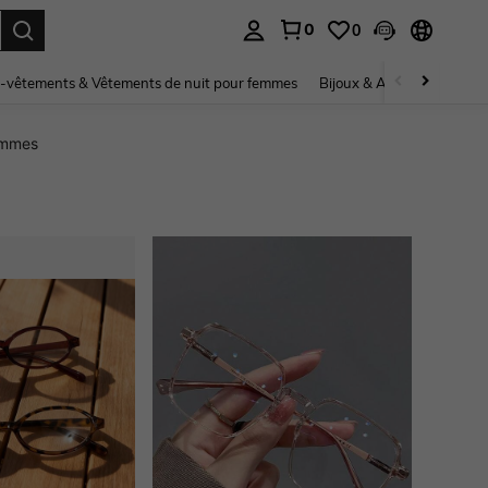
0
0
ouver. Press Enter to select.
-vêtements & Vêtements de nuit pour femmes
Bijoux & Accessoires pou
emmes