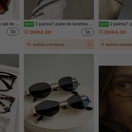
Lot de 4 paires de lunettes œil de chat pour femme, monture intégrale en plastique, verres teintés, design personnalisé et à la mode. Élégantes et élégantes, elles conviennent aux sorties, soirées, occasions professionnelles décontractées et constituent l'accessoire d'été idéal.
3 paires/1 paire de lunettes à monture carrée pour un usage quotidien, convenant aux hommes et aux femmes. Conçues dans un style de campus, essentielles pour la rentrée scolaire, ces lunettes peuvent mettre en valeur la forme de votre visage.
2 paires/1 paire de lunettes à monture ronde avec rivets, montures noires et transparentes, en matériau PC, style 
NEW
NEW
DH64.00
DH64.00
15
autres vendeurs
5
autres vende