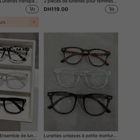
1 pièce/3 pièces Lunettes transparentes pour femmes en plastique multicolore semi-transparent à monture géométrique complète avec verres clairs, style décontracté classique personnalisé, convient pour la lecture, le bureau, la conduite, les jeux, les accessoires de mode décontractée pour femmes
2 pièces de lunettes pour femmes avec monture ovale et verres transparents, lunettes d'ordinateur style rétro Y2K
DH119.00
urs
1 pièce/3 pièces Ensemble de lunettes transparentes minimalistes modernes pour femmes, convient pour la vie quotidienne, le bureau, la lecture, le visionnage de la télévision, les jeux, la décoration de téléphone portable
Lunettes unisexes à petite monture, de couleur unie et décontractées. Conviennent pour l'ordinateur, les jeux, la télévision, les téléphones portables et autres scénarios, soulagent efficacement la fatigue oculaire. Verres transparents qui protègent les yeux, conviennent pour les fêtes, les achats et la photographie. Les lunettes sont disponibles en plusieurs couleurs (noir, imprimé léopard, transparent), un choix idéal également pour les accessoires de vacances et les cadeaux pour femmes.