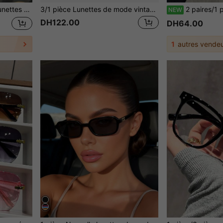
ture sur ordinateur, les jeux, le visionnage de la télévision ou l'utilisation de téléphones portables.
3/1 pièce Lunettes de mode vintage ovales - Monture en métal doré avec verres de protection foncés, accessoire neutre pour les déplacements quotidiens et la photographie de style de rue, lunettes surdimensionnées, verres de haute qualité
2 paires/1 paire de lunettes œil de chat rétro légères pour femmes, lunettes noires, lunettes style Y2K
NEW
DH122.00
DH64.00
1
autres vendeu