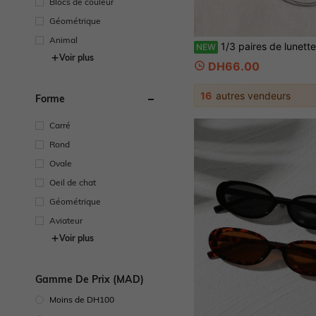
Blocs de couleur
Géométrique
Animal
1/3 paires de lunettes transparentes pour femmes en plastique multicolore, monture complète, style minimaliste moderne, convient pour les cadea
NEW
Voir plus
DH66.00
16
autres vendeurs
Forme
Carré
Rond
Ovale
Oeil de chat
Géométrique
Aviateur
Voir plus
Gamme De Prix (MAD)
Moins de DH100