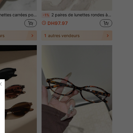
et grise, protection anti-lumière bleue, style Y2K, pour la rentrée scolaire et le bureau.
2 paires de lunettes rondes à monture complète rétro pour femmes, convenant à toutes les formes de visage, pour le bureau quotidien et de multiples occasions
-1%
DH97.97
rs
1
autres vendeurs