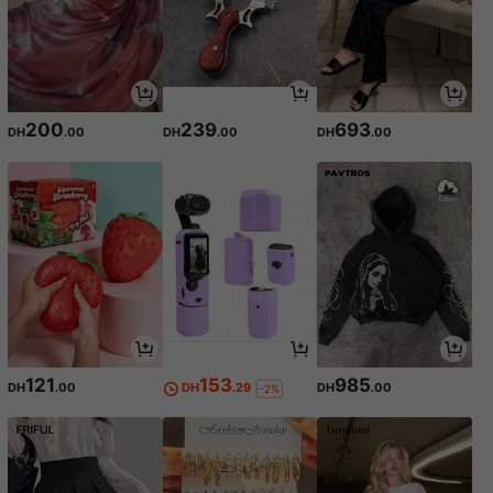
200
239
693
DH
.00
DH
.00
DH
.00
121
153
985
DH
.00
DH
.29
DH
.00
-2%