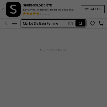
SHEIN-SOLDE D'ÉTÉ
Robe Femme été
×
INSTALLER
Découvrez les dernières tendances à bon prix.
(18,717)
Coque De Telephone Iphone 15
Maillot De Bain Femme
Squishy
Burkini Femme Hijab
Robe Femme été
Aucun article trouvé.
Coque De Telephone Iphone 15