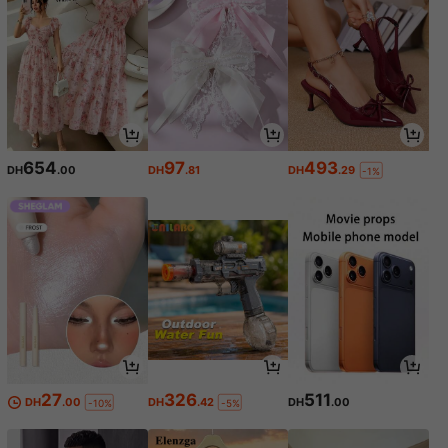
654
97
493
DH
.00
DH
.81
DH
.29
-1%
27
326
511
DH
.00
DH
.42
DH
.00
-10%
-5%