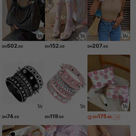
502
152
207
DH
.00
DH
.00
DH
.00
74
119
175
DH
.00
DH
.00
DH
.88
-1%