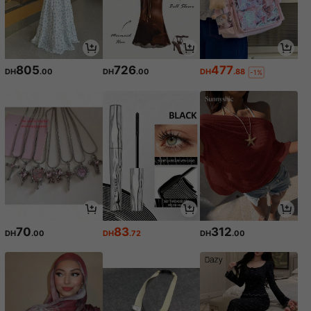
805
726
477
DH
.00
DH
.00
DH
.88
-1%
70
83
312
DH
.00
DH
.72
DH
.00