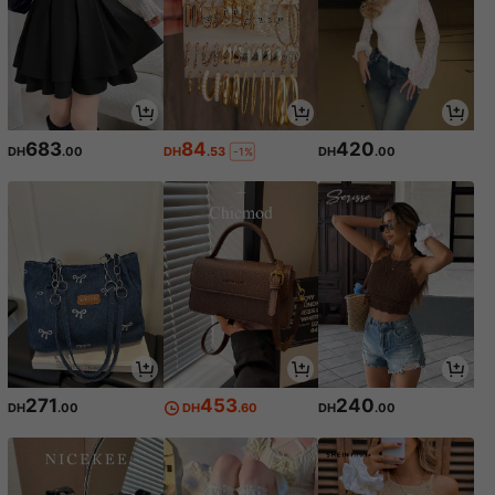
683
84
420
DH
.00
DH
.53
DH
.00
-1%
271
453
240
DH
.00
DH
.60
DH
.00