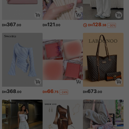
367
121
128
DH
.00
DH
.00
DH
.38
-30%
368
66
673
DH
.00
DH
.75
DH
.00
-24%