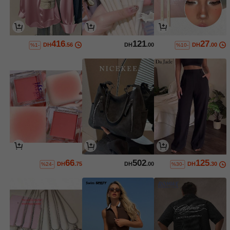
416
121
27
DH
.56
DH
.00
DH
.00
%1-
%10-
66
502
125
DH
.75
DH
.00
DH
.30
%24-
%30-