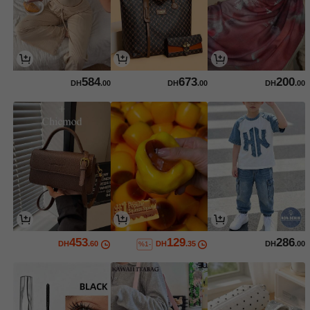
584
673
200
DH
.00
DH
.00
DH
.00
453
129
286
DH
.60
DH
.35
DH
.00
%1-