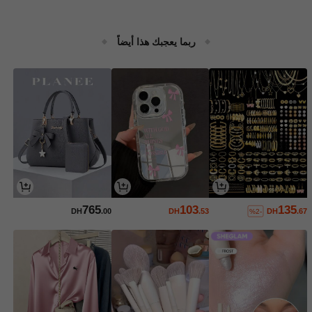
ربما يعجبك هذا أيضاً
765
103
135
DH
.00
DH
.53
DH
.67
%2-