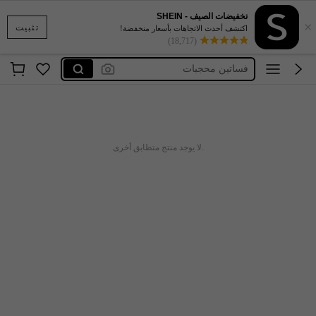
تخفيضات الصيف - SHEIN
×
ملابس سباحة للنساء5xl
تثبيت
اكتشف أحدث الاتجاهات بأسعار منخفضة!
(18,717)
ملابس داخليه للنساء مثيره 🥵🥵
فساتين محجبات
فساتين طويلة و أكمام طويلة
فساتين طويلة محتشمة
ملابس سباحة للنساء5xl
.لا يوجد منتج متطابق أخرى
ملابس داخليه للنساء مثيره 🥵🥵