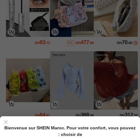
83
477
70
DH
.72
DH
.88
DH
.00
%1-
64
368
312
DH
.81
DH
.00
DH
.00
Bienvenue sur SHEIN Maroc. Pour votre confort, vous pouvez
choisir de :