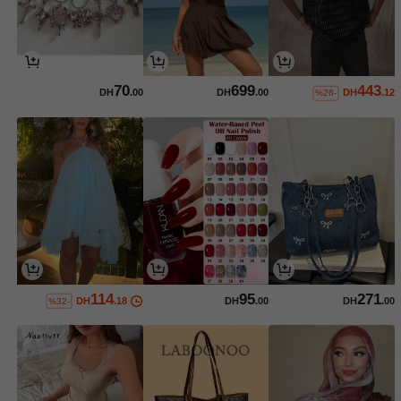
70
699
443
DH
.00
DH
.00
DH
.12
%26-
114
95
271
DH
.18
DH
.00
DH
.00
%32-