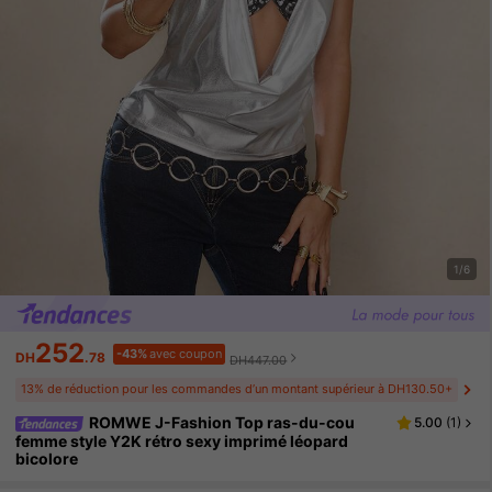
1/6
252
-43%
avec coupon
DH
.78
DH447.00
13% de réduction pour les commandes d’un montant supérieur à DH130.50+
ROMWE J-Fashion Top ras-du-cou
5.00
(
1
)
femme style Y2K rétro sexy imprimé léopard
bicolore