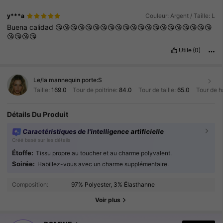
y***a
Couleur: Argent / Taille: L
Buena
calidad
😘😘😘😘😘😘😘😘😘😘😘😘😘😘😘😘😘😘😘😘😘
😘😘😘😘
Utile
(0)
Le/la mannequin porte:
S
Taille:
169.0
Tour de poitrine:
84.0
Tour de taille:
65.0
Tour de h
Détails Du Produit
Caractéristiques de l'intelligence artificielle
Créé basé sur les détails
Étoffe:
Tissu propre au toucher et au charme polyvalent.
Soirée:
Habillez-vous avec un charme supplémentaire.
4.2M Suiveurs
4.91
Composition:
97% Polyester, 3% Élasthanne
4.2M Suiveurs
4.91
Voir plus
4.2M Suiveurs
4.91