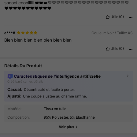
sooooi
cooollllll
👑👑👑💛💛💛💛💛💛💛💛💛💛💛💛💛💛💛💛💛💛💛
❤️❤️❤️❤️❤️❤️❤️❤️❤️❤️❤️
Utile
(0)
e***8
Couleur: Noir / Taille: XS
Bien
bien
bien
bien
bien
bien
bien
Utile
(0)
Détails Du Produit
Caractéristiques de l'intelligence artificielle
Créé basé sur les détails
Casual:
Décontracté et facile à porter.
Ajusté:
Une coupe ajustée au charme raffiné.
Matériel:
Tissu en tulle
4.2M Suiveurs
4.91
Composition:
95% Polyester, 5% Élasthanne
4.2M Suiveurs
4.91
Voir plus