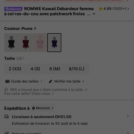
ROMWE Kawaii Débardeur femme
4.89
(
1000+
)
à col ras-du-cou avec patchwork froiss
é, volants et boucle en forme de cœur, st
yle Y2K
Couleur: Prune
Taille
US
2
(XS)
4
(S)
6
(M)
8/10
(L)
Guide des tailles
Vérifier ma taille
96%
a trouvé que c'était conforme à la taille
Pas votre taille? Dites-nous
Expédition à
Morocco
Livraison à seulement DH51.00
Estimation de livraison:
le 30 août et le 4 sept.
Retours acceptés