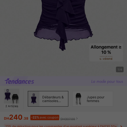
1/4
Débardeurs &
Jupes pour
camisoles
femmes
pour femmes
2
Articles
240
-22%
avec coupon
DH
.38
DH307.00
13% de réduction pour les commandes d’un montant supérieur à DH130.50+