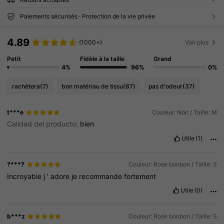
Paiements sécurisés · Protection de la vie privée
4.89
(1000+)
Voir plus
Petit
Fidèle à la taille
Grand
4%
96%
0%
rachètera
(7)
bon matériau de tissu
(87)
pas d'odeur
(37)
t***e
Couleur: Noir / Taille: M
Calidad del producto:
bien
Utile
(1)
?***?
Couleur: Rose bonbon / Taille: S
Incroyable
j
’
adore
je
recommande
fortement
Utile
(0)
b***z
Couleur: Rose bonbon / Taille: S