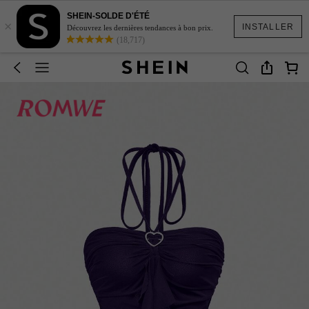
SHEIN-SOLDE D'ÉTÉ
×
INSTALLER
Découvrez les dernières tendances à bon prix.
(18,717)