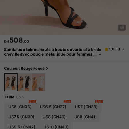
1/8
508
DH
.00
Sandales à talons hauts à bouts ouverts et à bride
5.00
(
1
)
cheville avec boucle métallique pour femmes.
Bride large avec nœud papillon, design à la m
ode pour l'été et l'automne
Couleur: Rouge Foncé
Taille
US
2 left
2 left
2 left
US6
(CN36)
US6.5
(CN37)
US7
(CN38)
US7.5
(CN39)
US8
(CN40)
US9
(CN41)
US9.5
(CN42)
US10
(CN43)