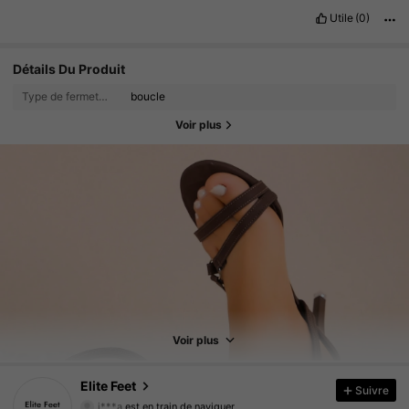
Utile
(0)
Détails Du Produit
Type de fermeture:
boucle
Voir plus
3.9K Suiveurs
4.91
3.9K Suiveurs
4.91
Voir plus
3.9K Suiveurs
4.91
Elite Feet
Suivre
i***a
est en train de naviguer