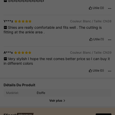
👍👍👍👍👍👍👍👍👍👍
Utile
(3)
Y***z
Couleur: Blanc / Taille: CN38
Shies
are
really
comfortable
and
fits
well
.
The
cutting
is
fitting
at
the
ankle
area
.
Utile
(1)
A***x
Couleur: Blanc / Taille: CN39
Very
stylish
I
hope
the
rest
comes
better
price
so
I
can
buy
it
in
different
colors
Utile
(0)
Détails Du Produit
Matériel:
Étoffe
Voir plus