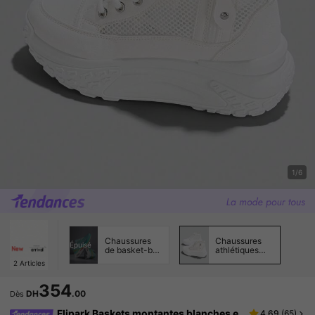
1/6
Chaussures
Chaussures
Épuisé
de basket-ball
athlétiques
pour hommes
décontractées
2
Articles
pour femmes
354
DH
.00
Dès
Flipark Baskets montantes blanches e
4.69
(
65
)