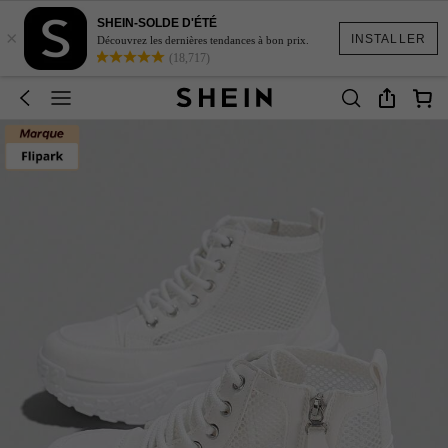
SHEIN-SOLDE D'ÉTÉ
×
INSTALLER
Découvrez les dernières tendances à bon prix.
(18,717)