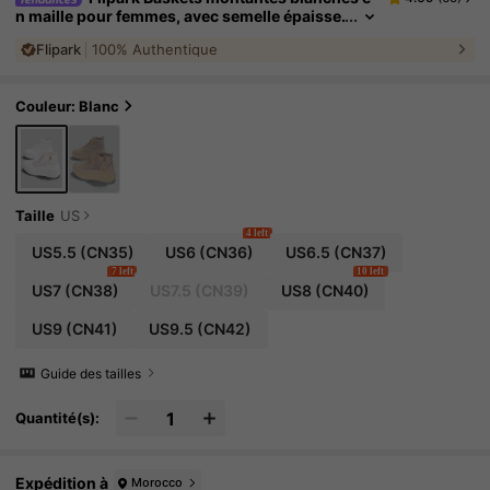
n maille pour femmes, avec semelle épaisse.
Chaussures décontractées respirantes à lac
Flipark
100% Authentique
ets et zip latéral, pour un port quotidien
Couleur: Blanc
Taille
US
4 left
US5.5
(CN35)
US6
(CN36)
US6.5
(CN37)
7 left
10 left
US7
(CN38)
US7.5
(CN39)
US8
(CN40)
US9
(CN41)
US9.5
(CN42)
Guide des tailles
Quantité(s):
Expédition à
Morocco