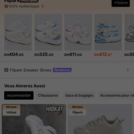
Flipark
Suivre
100% Authentique
404
325
411
412
3
DH
.00
DH
.00
DH
.00
DH
.57
DH
Flipark Sneaker Shoes
Vous Aimerez Aussi
recommander
Chaussures
Sacs et bagages
Accessoires pour v