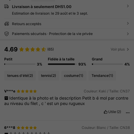
Livraison à seulement DH51.00
Estimation de livraison:
le 29 août et le 3 sept.
Retours acceptés
Paiements sécurisés · Protection de la vie privée
4.69
(65)
Voir plus
Petit
Fidèle à la taille
Grand
3%
93%
4%
tenues d'été
(2)
tennis
(2)
costume
(1)
Tendance
(1)
V***e
Couleur: Kaki / Taille: CN37
Identique
à
la
photo
et
la
description
Petit
b
é
mol
par
contre
au
niveau
du
filet
,
c
'
est
un
peu
rugueux
Utile
(2)
6***8
Couleur: Blanc / Taille: CN38