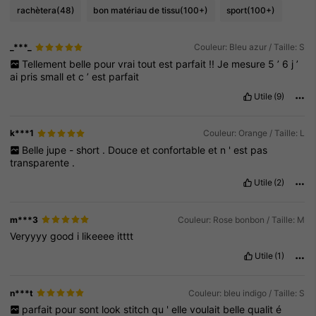
rachètera
(48)
bon matériau de tissu
(100+)
sport
(100+)
_***_
Couleur: Bleu azur / Taille: S
Tellement
belle
pour
vrai
tout
est
parfait
!!
Je
mesure
5
’
6
j
’
ai
pris
small
et
c
’
est
parfait
Utile
(9)
k***1
Couleur: Orange / Taille: L
Belle
jupe
-
short
.
Douce
et
confortable
et
n
'
est
pas
transparente
.
Utile
(2)
m***3
Couleur: Rose bonbon / Taille: M
Veryyyy
good
i
likeeee
itttt
Utile
(1)
n***t
Couleur: bleu indigo / Taille: S
parfait
pour
sont
look
stitch
qu
'
elle
voulait
belle
qualit
é