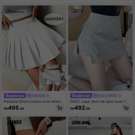
22
Pariaura
Dazy SPICE
Pariaura Short couleur unie minimal
DAZY Jupe-short de sport avec fen
iste décontracté pour femmes, Jup
te latérale pour femmes
495
492
DH
.00
DH
.00
e plissée