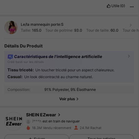
Utile
(0)
Le/la mannequin porte:
S
Taille:
165.0
Tour de poitrine:
93.0
Tour de taille:
60.0
Tour de 
Détails Du Produit
Caractéristiques de l'intelligence artificielle
Créé basé sur les détails
Tissu tricoté:
Un toucher tricoté pour un aspect chaleureux.
Casual:
Un look décontracté au charme naturel.
1.9M Suiveurs
4.91
Composition:
91% Polyester, 9% Élasthanne
1.9M Suiveurs
4.91
Voir plus
1.9M Suiveurs
4.91
SHEIN EZwear
7***h
est en train de naviguer
1.9M Suiveurs
4.91
18.3M Vendu récemment
24.1M Rachat
Suivre
Tous les articles