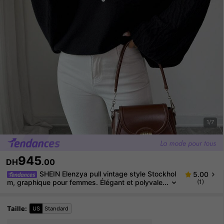
1/7
945
DH
.00
SHEIN Elenzya pull vintage style Stockhol
5.00
m, graphique pour femmes. Élégant et polyvale
(1)
nt pour des occasions décontractées, professi
onnelles ou de fête. Convient pour l'automne/l'hiver
Taille
:
US
Standard