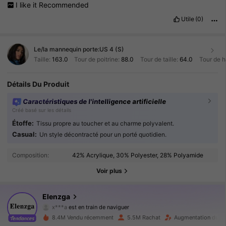
I
like
it
Recommended
Utile
(0)
Le/la mannequin porte:
US 4 (S)
Taille:
163.0
Tour de poitrine:
88.0
Tour de taille:
64.0
Tour de 
Détails Du Produit
Caractéristiques de l'intelligence artificielle
Créé basé sur les détails
Étoffe:
Tissu propre au toucher et au charme polyvalent.
Casual:
Un style décontracté pour un porté quotidien.
3M Suiveurs
4.89
Composition:
42% Acrylique, 30% Polyester, 28% Polyamide
3M Suiveurs
4.89
Voir plus
3M Suiveurs
4.89
Elenzga
x***a
est en train de naviguer
3M Suiveurs
4.89
8.4M Vendu récemment
5.5M Rachat
Augmentation du no