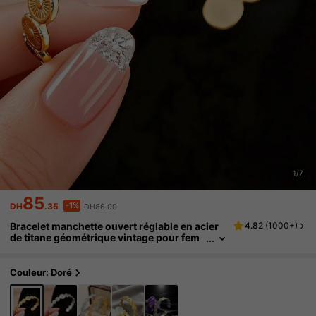
1/7
85
-1%
DH
.35
DH86.00
Bracelet manchette ouvert réglable en acier
4.82
(
1000+
)
de titane géométrique vintage pour fem
mes, résistant à la décoloration, cadeau
exquis pour l'Aïd al-Fitr et l'Aïd al-Adha
Couleur: Doré