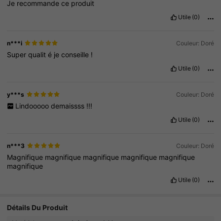
Je
recommande
ce
produit
Utile
(0)
n***i
Couleur: Doré
Super
qualit
é
je
conseille
!
Utile
(0)
y***s
Couleur: Doré
Lindooooo
demaissss
!!!
Utile
(0)
n***3
Couleur: Doré
Magnifique
magnifique
magnifique
magnifique
magnifique
magnifique
Utile
(0)
Détails Du Produit
1K Suiveurs
4.83