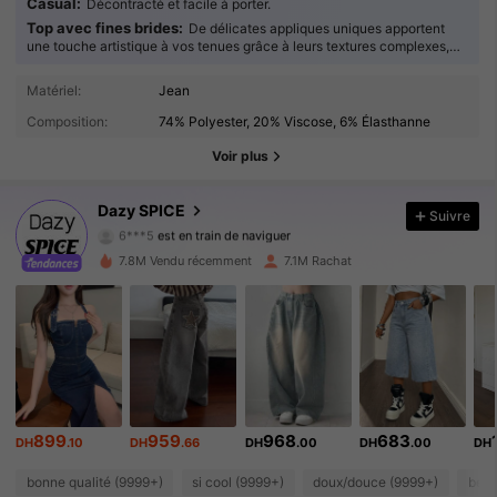
Casual:
Décontracté et facile à porter.
Top avec fines brides:
De délicates appliques uniques apportent
une touche artistique à vos tenues grâce à leurs textures complexes,
les rendant véritablement captivantes.
2M Suiveurs
4.91
Matériel:
Jean
Composition:
74% Polyester, 20% Viscose, 6% Élasthanne
2M Suiveurs
4.91
Voir plus
2M Suiveurs
4.91
Dazy SPICE
Suivre
6***5
est en train de naviguer
2M Suiveurs
4.91
7.8M Vendu récemment
7.1M Rachat
2M Suiveurs
4.91
2M Suiveurs
4.91
2M Suiveurs
4.91
899
959
968
683
DH
.10
DH
.66
DH
.00
DH
.00
DH
2M Suiveurs
4.91
bonne qualité (9999+)
si cool (9999+)
doux/douce (9999+)
beau
2M Suiveurs