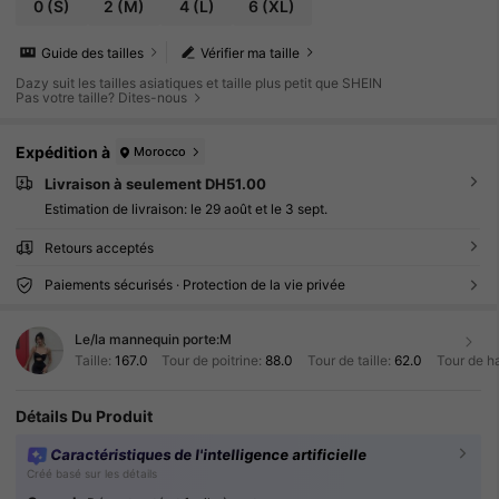
0
(S)
2
(M)
4
(L)
6
(XL)
Guide des tailles
Vérifier ma taille
Dazy suit les tailles asiatiques et taille plus petit que SHEIN
Pas votre taille? Dites-nous
Expédition à
Morocco
Livraison à seulement DH51.00
Estimation de livraison:
le 29 août et le 3 sept.
Retours acceptés
Paiements sécurisés · Protection de la vie privée
Le/la mannequin porte:
M
Taille:
167.0
Tour de poitrine:
88.0
Tour de taille:
62.0
Tour de h
Détails Du Produit
Caractéristiques de l'intelligence artificielle
Créé basé sur les détails