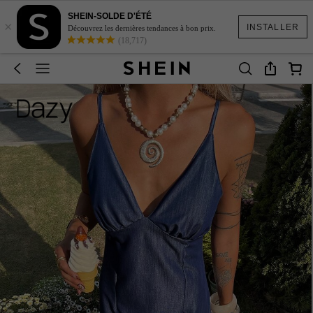
SHEIN-SOLDE D'ÉTÉ
×
INSTALLER
Découvrez les dernières tendances à bon prix.
(18,717)