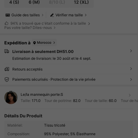
4
(S)
6
(M)
8/10
(L)
12
(XL)
Guide des tailles
Vérifier ma taille
94%
a trouvé que c'était conforme à la taille
Pas votre taille? Dites-nous
Expédition à
Morocco
Livraison à seulement DH51.00
Estimation de livraison:
le 30 août et le 4 sept.
Retours acceptés
Paiements sécurisés · Protection de la vie privée
Le/la mannequin porte:
S
Taille:
171.0
Tour de poitrine:
82.0
Tour de taille:
60.0
Tour de h
Détails Du Produit
1.2M Suiveurs
4.92
Matériel:
Tissu tricoté
Composition:
95% Polyester, 5% Élasthanne
1.2M Suiveurs
4.92