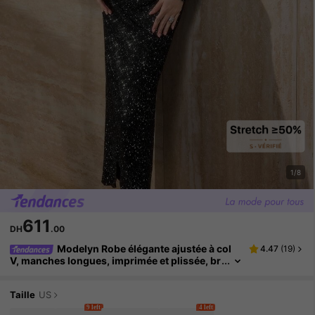
1/8
611
DH
.00
Modelyn Robe élégante ajustée à col
4.47
(
19
)
V, manches longues, imprimée et plissée, br
illante pour femmes
Taille
US
9 left
4 left