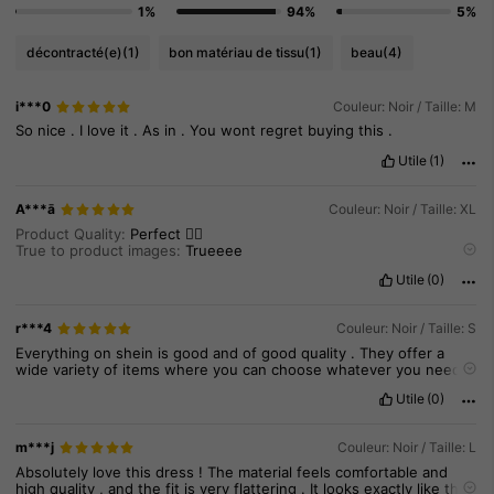
1%
94%
5%
décontracté(e)
(1)
bon matériau de tissu
(1)
beau
(4)
i***0
Couleur: Noir / Taille: M
So
nice
.
I
love
it
.
As
in
.
You
wont
regret
buying
this
.
Utile
(1)
A***ā
Couleur: Noir / Taille: XL
Product Quality:
Perfect
👍🏻
True to product images:
Trueeee
Fabric material:
Very
good
Utile
(0)
r***4
Couleur: Noir / Taille: S
Everything
on
shein
is
good
and
of
good
quality
.
They
offer
a
wide
variety
of
items
where
you
can
choose
whatever
you
need
and
the
prices
are
very
affordable
.
The
sizes
are
mostly
true
to
Utile
(0)
size
and
you
can
check
the
size
guide
easily
.
I
love
shopping
from
shein
.
m***j
Couleur: Noir / Taille: L
Absolutely
love
this
dress
!
The
material
feels
comfortable
and
high
quality
,
and
the
fit
is
very
flattering
.
It
looks
exactly
like
the