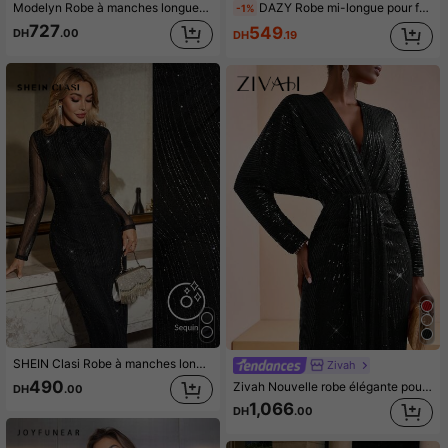
Modelyn Robe à manches longues col carré en tissu pailleté pour femmes
DAZY Robe mi-longue pour femmes avec taille froncée et paillettes, robe longue à manches longues pailletée de couleur vin, robe pailletée élégante, robe pailletée de luxe pour le bal de promo, tenue de fête du Nouvel An pour femmes
-1%
727
549
DH
.00
DH
.19
SHEIN Clasi Robe à manches longues ornée de strass pour femmes, affinante et brillante, convient pour les fêtes, Noël, Nouvel An
Zivah
490
Zivah Nouvelle robe élégante pour fête d'automne et d'hiver, rendez-vous quotidien, fête d'anniversaire, fête de luxe sexy, style boîte de nuit, invité de mariage, saison des festivals de musique et de carnaval, robe de mariée, décolleté plongeant, manches asymétriques, manches chauve-souris, manches longues, poches avant et centrales, robe moulante, robe sirène, robe super longue, robe rouge pailletée et perlée, robe longue pour femme
DH
.00
1,066
DH
.00