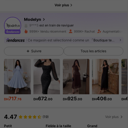
Voir plus
1.2M Suiveurs
4.92
Modelyn
9***5
est en train de naviguer
1.2M Suiveurs
4.92
999K+ Vendu récemment
999K+ Rachat
Augmentation du
Ce magasin est sélectionné comme un
「Boutique tendance」
1.2M Suiveurs
4.92
Suivre
Tous les articles
1.2M Suiveurs
4.92
1.2M Suiveurs
4.92
1.2M Suiveurs
4.92
717
672
925
406
1.2M Suiveurs
4.92
DH
.76
DH
.00
DH
.00
DH
.00
DH
1.2M Suiveurs
4.92
4.47
(19)
Voir plus
Petit
Fidèle à la taille
Grand
1.2M Suiveurs
4.92