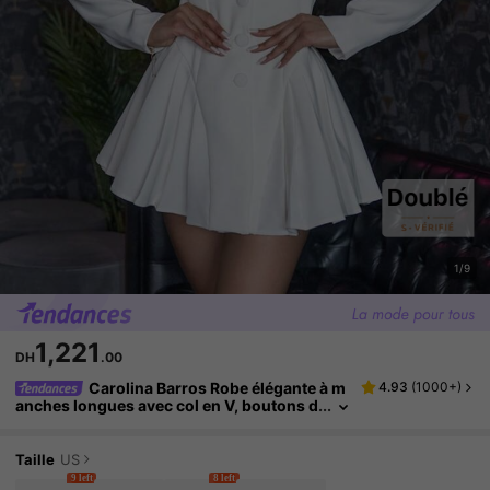
1/9
1,221
DH
.00
Carolina Barros Robe élégante à m
4.93
(
1000+
)
anches longues avec col en V, boutons d
evant et plissée pour femme, blanche, ro
be de remise des diplômes blanche
Taille
US
9 left
8 left