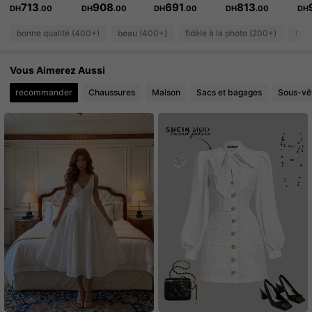
713
908
691
813
DH
.00
DH
.00
DH
.00
DH
.00
DH
5.3K Suiveurs
4.91
bonne qualité (400+)
beau (400+)
fidèle à la photo (200+)
l'am
5.3K Suiveurs
4.91
Vous Aimerez Aussi
5.3K Suiveurs
4.91
recommander
Chaussures
Maison
Sacs et bagages
Sous-vê
5.3K Suiveurs
4.91