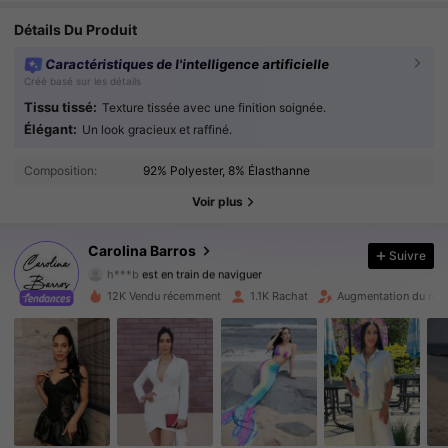
Détails Du Produit
Caractéristiques de l'intelligence artificielle
Créé basé sur les détails
Tissu tissé:
Texture tissée avec une finition soignée.
Élégant:
Un look gracieux et raffiné.
5.3K Suiveurs
4.91
Composition:
92% Polyester, 8% Élasthanne
5.3K Suiveurs
4.91
Voir plus
5.3K Suiveurs
4.91
Carolina Barros
Suivre
h***b
est en train de naviguer
5.3K Suiveurs
4.91
12K Vendu récemment
1.1K Rachat
Augmentation du nom
5.3K Suiveurs
4.91
5.3K Suiveurs
4.91
5.3K Suiveurs
4.91