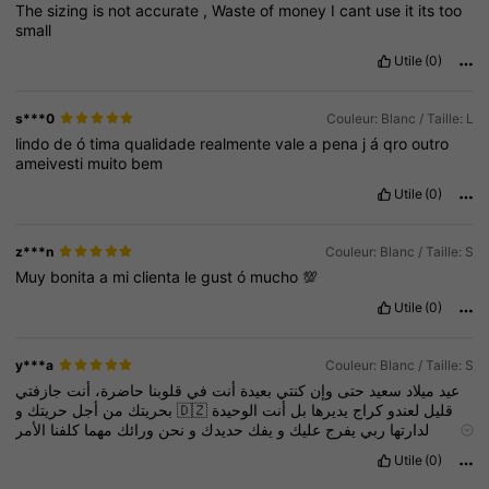
The
sizing
is
not
accurate
,
Waste
of
money
I
cant
use
it
its
too
small
Utile
(0)
s***0
Couleur: Blanc / Taille: L
lindo
de
ó
tima
qualidade
realmente
vale
a
pena
j
á
qro
outro
ameivesti
muito
bem
Utile
(0)
z***n
Couleur: Blanc / Taille: S
Muy
bonita
a
mi
clienta
le
gust
ó
mucho
💯
Utile
(0)
y***a
Couleur: Blanc / Taille: S
عيد
ميلاد
سعيد
حتى
وإن
كنتي
بعيدة
أنت
في
قلوبنا
حاضرة،
أنت
جازفتي
حريتك
أجل
من
بحريتك
و
🇩🇿
الوحيدة
أنت
بل
يديرها
كراج
لعندو
قليل
لدارتها
ربي
يفرج
عليك
و
يفك
حديدك
و
نحن
ورائك
مهما
كلفنا
الأمر
و
عائلتك
أدميناتك
❤️
Utile
(0)