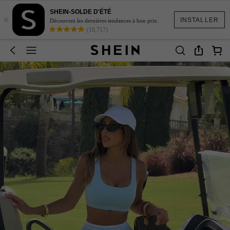
SHEIN-SOLDE D'ÉTÉ
×
INSTALLER
Découvrez les dernières tendances à bon prix.
(18,717)