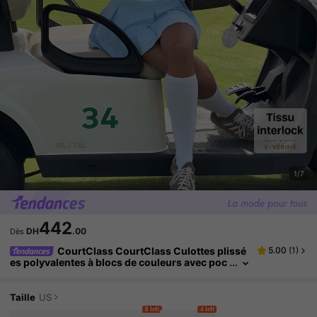
1/7
442
DH
.00
Dès
CourtClass CourtClass Culottes plissé
5.00
(
1
)
es polyvalentes à blocs de couleurs avec poc
hes pour femmes, jupe plissée de golf sport, j
upe de tennis bleu clair affinante, mini-jupe avec
poches.
Taille
US
8 left
4 left