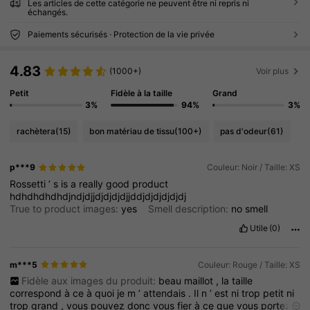
Les articles de cette catégorie ne peuvent être ni repris ni
échangés.
Paiements sécurisés · Protection de la vie privée
4.83
(1000+)
Voir plus
Petit
Fidèle à la taille
Grand
3%
94%
3%
rachètera
(15)
bon matériau de tissu
(100+)
pas d'odeur
(61)
p***9
Couleur: Noir / Taille: XS
Rossetti
’
s
is
a
really
good
product
hdhdhdhdhdjndjdjjdjdjdjdjjddjdjdjdjdjdj
True to product images:
yes
Smell description:
no
smell
Utile
(0)
m***5
Couleur: Rouge / Taille: XS
Fidèle aux images du produit:
beau
maillot
,
la
taille
correspond
à
ce
à
quoi
je
m
’
attendais
.
Il
n
’
est
ni
trop
petit
ni
trop
grand
,
vous
pouvez
donc
vous
fier
à
ce
que
vous
portez