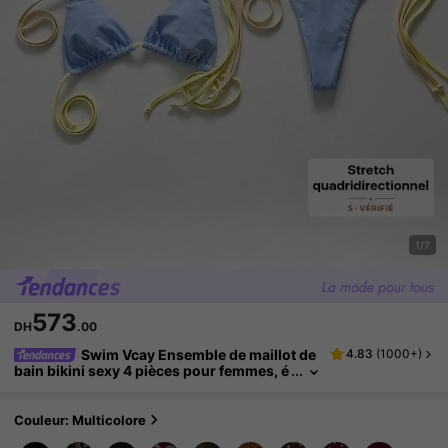
1/7
573
DH
.00
Swim Vcay Ensemble de maillot de
4.83
(
1000+
)
bain bikini sexy 4 pièces pour femmes, é
té, plage et vacances, dos nu, attache au
cou, noué dans le dos, couleurs contrastées,
string
Couleur: Multicolore