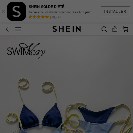
SHEIN-SOLDE D'ÉTÉ
×
INSTALLER
Découvrez les dernières tendances à bon prix.
(18,717)