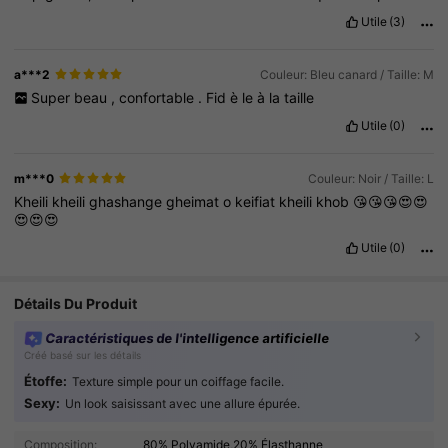
en
temps
normal
.
Utile
(3)
a***2
Couleur: Bleu canard / Taille: M
Super
beau
,
confortable
.
Fid
è
le
à
la
taille
Utile
(0)
m***0
Couleur: Noir / Taille: L
Kheili
kheili
ghashange
gheimat
o
keifiat
kheili
khob
😘😘😘😍😍
😍😍😍
Utile
(0)
Détails Du Produit
Caractéristiques de l'intelligence artificielle
Créé basé sur les détails
Étoffe:
Texture simple pour un coiffage facile.
Sexy:
Un look saisissant avec une allure épurée.
598K Suiveurs
4.90
Composition:
80% Polyamide,20% Élasthanne