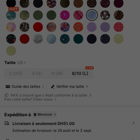
Taille
US
5 left
2
(XS)
4
(S)
6
(M)
8/10
(L)
Guide des tailles
Vérifier ma taille
94%
a trouvé que c'était conforme à la taille
Pas votre taille? Dites-nous
Expédition à
Morocco
Livraison à seulement DH51.00
Estimation de livraison:
le 29 août et le 3 sept.