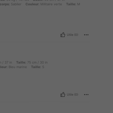
corps:
Sablier
Couleur:
Militaire verte
Taille:
M
Utile (0)
Taille: 75 cm / 30 in, Hanches: 105 cm / 41 in, Forme du corps: Rectangle, Couleur: B
 / 37 in
Taille:
75 cm / 30 in
leur:
Bleu marine
Taille:
S
Utile (0)