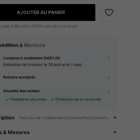
AJOUTER AU PANIER
 jusqu'à
66
points SHEIN calculés à la caisse.
édition à
Morocco
Livraison à seulement DH51.00
Estimation de livraison:
le 29 août et le 3 sept.
Retours acceptés
Sécurité des achats
Paiements sécurisés
Protection de la vie privée
iption
Tout,Jour de l'indépendance,Oktoberfest à Munich,Poche,Écussons
4.80
217
508
es & Mesures
4.80
217
508