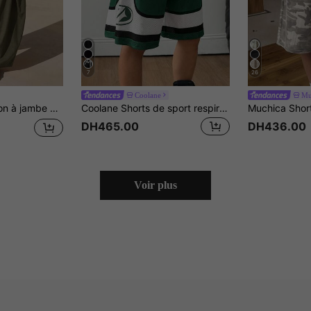
7
26
Coolane
Mu
de couleur unie pour femmes
Coolane Shorts de sport respirants en maille pour femmes et hommes, tenue de jour de match, de festival rave, imprimés graphiques
DH465.00
DH436.00
Voir plus