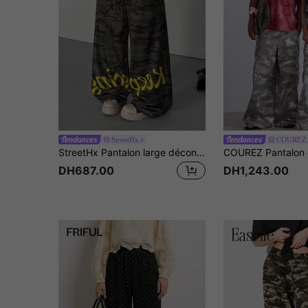
StreetHx
COUREZ
StreetHx Pantalon large décontracté à motif camouflage pour femmes, style rock de rue sexy avec décoration de lettres anglaises
DH687.00
DH1,243.00