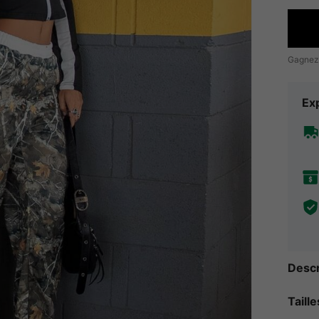
Gagnez
Exp
Descr
Taill