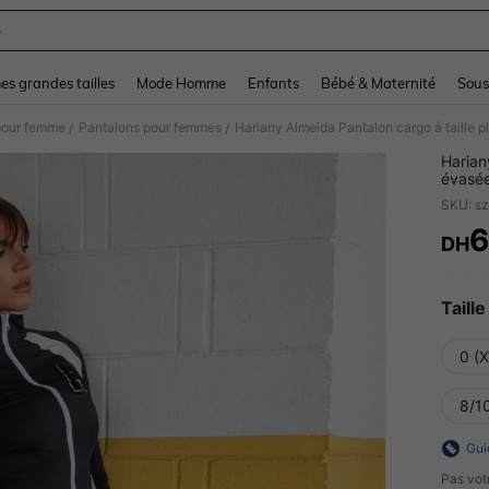
e
and down arrow keys to navigate search Dernière recherche and Rechercher et Tr
s grandes tailles
Mode Homme
Enfants
Bébé & Maternité
Sous
pour femme
Pantalons pour femmes
/
/
Harian
évasée
femme,
DH
PR
Taille
0 (
8/10
Gui
Pas votr