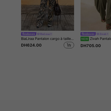
BiaLiraa
Zivah
BiaLiraa Pantalon cargo à taille pliée, jambes évasées, style mode hip-hop et sportswear, pour femme, printemps/été
Zivah Pantalon à jambe courbe 
NEW
DH624.00
DH705.00