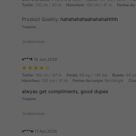
Taille:
110 cm / 43 in
Hanches:
104 cm / 41 in
Forme du 
Product Quality
:
hahahahahaahahahahhhh
Traduire
Du Même Article
o***4
15 Jun,2026
Taille: 169 cm / 67 in, Poids: 66 kg / 146 lbs, Buste: 94 cm / 37 in, 
Taille:
169 cm / 67 in
Poids:
66 kg / 146 lbs
Buste:
94 cm
Hanches:
105 cm / 41 in
Forme du corps:
Rectangle
Cou
alwyas get compliments, good dupes
Traduire
Du Même Article
n***w
11 Apr,2026