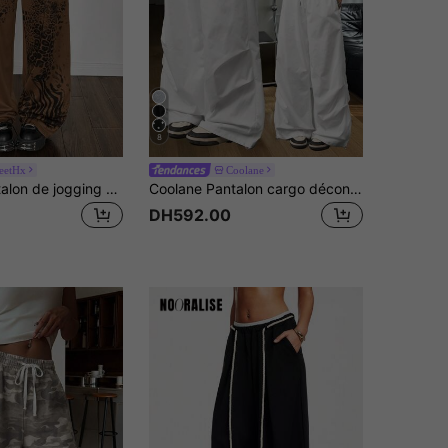
8
reetHx
Coolane
StreetHx Pantalon de jogging décontracté femme imprimé léopard gris clair, style streetwear oversize punk Y2K baddie, idéal pour l'école et les trajets quotidiens
Coolane Pantalon cargo décontracté et sportif pour femme, style vintage street, blanc, à cordon de serrage, jambes larges, printemps/été
DH592.00