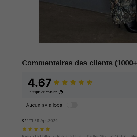
Commentaires des clients
(1000+
4.67
Politique de révision
Aucun avis local
6***4
26 Apr,2026
Bien à la taille: Fidèle à la taille, Taille: 167 cm / 66 in, Poids: 64 k
Bien à la taille:
Fidèle à la taille
Taille:
167 cm / 66 in
Po