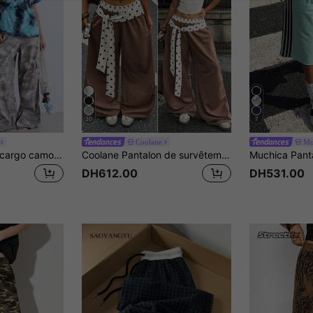
20
7
Coolane
Mu
COUREZ Pantalon cargo camouflage oversize unisexe, streetwear Y2K pour femmes, bas d'été 100% coton vintage
Coolane Pantalon de survêtement ample à cordon de serrage, patchwork à pois, style sport décontracté d'été
DH612.00
DH531.00