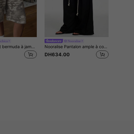
chica
Nooralise
Muchica Short bermuda à jambes larges style de rue Y2K mode rétro décontracté avec imprimé camouflage, convient pour le port quotidien
Nooralise Pantalon ample à cordon de serrage
DH634.00