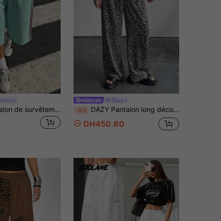
chica
Dazy
Muchica Pantalon de survêtement tricoté vert menthe pour femmes, style décontracté américain avec bandes latérales
DAZY Pantalon long décontracté polyvalent pour femme, imprimé intégral, pour le quotidien et les voyages
-5%
DH450.80