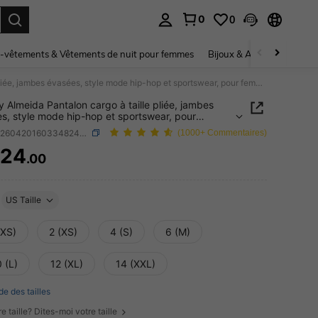
0
0
ouver. Press Enter to select.
-vêtements & Vêtements de nuit pour femmes
Bijoux & Accessoires pou
Hariany Almeida Pantalon cargo à taille pliée, jambes évasées, style mode hip-hop et sportswear, pour femme, printemps/été
y Almeida Pantalon cargo à taille pliée, jambes
s, style mode hip-hop et sportswear, pour
 printemps/été
SKU: sz260420160334824899550
(1000+ Commentaires)
624
.00
ICE AND AVAILABILITY
US Taille
XXS)
2 (XS)
4 (S)
6 (M)
 (L)
12 (XL)
14 (XXL)
de des tailles
e taille? Dites-moi votre taille