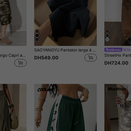
SAOYANGYU Pantalon large à taille élastique et cordon de serrage à carreaux décontracté pour femmes, tissu tissé 145G noir printemps, esthétique
St
Easelle Pantalon cargo Capri ample utilitaire avec motif camouflage pour femmes
DH549.00
DH724.00