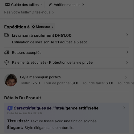
Guide des tailles
Vérifier ma taille
Pas votre taille? Dites-nous
Expédition à
Morocco
Livraison à seulement DH51.00
Estimation de livraison:
le 31 août et le 5 sept.
Retours acceptés
Paiements sécurisés · Protection de la vie privée
Le/la mannequin porte:
S
Taille:
175.0
Tour de poitrine:
81.0
Tour de taille:
60.0
Tour de h
Détails Du Produit
Caractéristiques de l'intelligence artificielle
Créé basé sur les détails
1M Suiveurs
4.91
Tissu tissé:
Texture tissée avec une finition soignée.
Élégant:
Style élégant, allure naturelle.