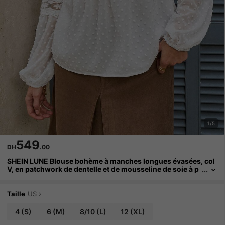
1/5
549
DH
.00
SHEIN LUNE Blouse bohème à manches longues évasées, col
V, en patchwork de dentelle et de mousseline de soie à p
ois jacquard français, pour femmes, printemps/automne
Taille
US
4
(S)
6
(M)
8/10
(L)
12
(XL)