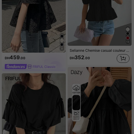
13
4
Selianne Chemise casual couleur unie avec manches bouffantes et décoration nœud
459
352
DH
.00
DH
.00
FRIFUL Classic