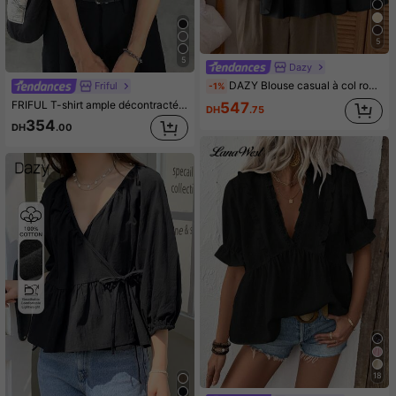
5
5
Dazy
DAZY Blouse casual à col rond avec manches à volants plissés pour femmes
Friful
-1%
FRIFUL T-shirt ample décontracté pour femmes, couleur unie, manches courtes, porter en été
547
DH
.75
354
DH
.00
18