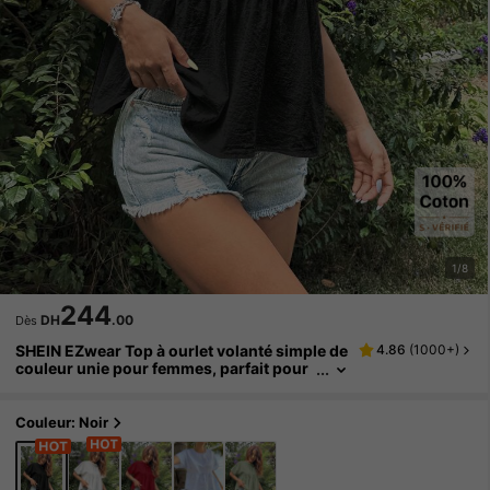
1/8
244
DH
.00
Dès
SHEIN EZwear Top à ourlet volanté simple de
4.86
(
1000+
)
couleur unie pour femmes, parfait pour
un usage quotidien
Couleur: Noir