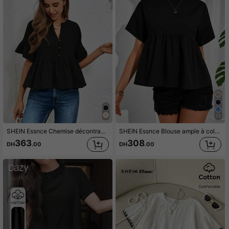
1.9M Suiveurs
4.91
1.9M Suiveurs
4.91
1.9M Suiveurs
4.91
13
SHEIN Essnce Chemise décontractée à demi-patte avec texture et volants pour se détendre à la maison, Top à manches courtes
SHEIN Essnce Blouse ample à col rond et manches courtes de couleur unie pour femme, tops à manches courtes d'été
363
308
DH
.00
DH
.00