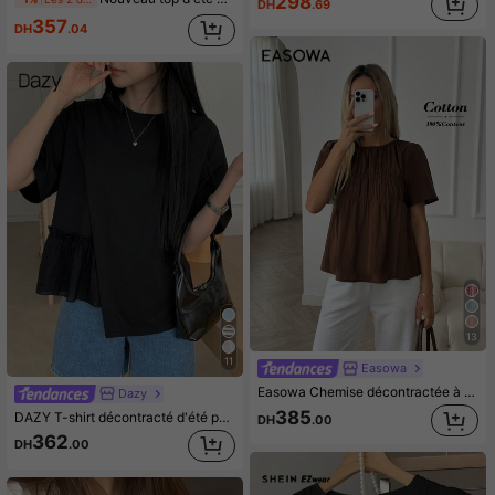
298
DH
.69
357
DH
.04
13
11
Easowa
Easowa Chemise décontractée à manches courtes, col rond et plissée de couleur unie pour femmes
Dazy
385
DAZY T-shirt décontracté d'été pour femmes en couleur unie col rond manches courtes, coupe ample avec ourlet à volants
DH
.00
362
DH
.00