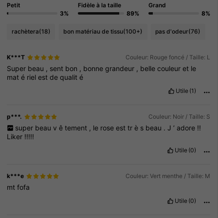
Petit
Fidèle à la taille
Grand
3%
89%
8%
rachètera
(18)
bon matériau de tissu
(100+)
pas d'odeur
(76)
K***T
Couleur: Rouge foncé / Taille: L
Super
beau
,
sent
bon
,
bonne
grandeur
,
belle
couleur
et
le
mat
é
riel
est
de
qualit
é
Utile
(1)
p***.
Couleur: Noir / Taille: S
super
beau
v
ê
tement
,
le
rose
est
tr
è
s
beau
.
J
’
adore
!!
Liker
!!!!!
Utile
(0)
k***e
Couleur: Vert menthe / Taille: M
mt
fofa
Utile
(0)