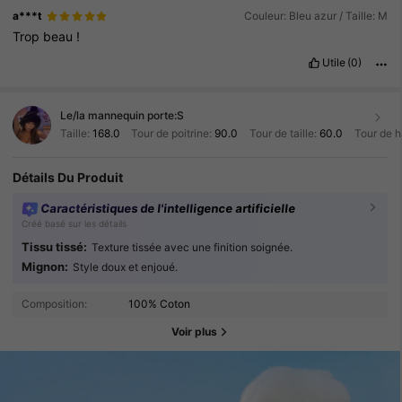
a***t
Couleur: Bleu azur / Taille: M
Trop
beau
!
Utile
(0)
Le/la mannequin porte:
S
Taille:
168.0
Tour de poitrine:
90.0
Tour de taille:
60.0
Tour de 
Détails Du Produit
Caractéristiques de l'intelligence artificielle
Créé basé sur les détails
Tissu tissé:
Texture tissée avec une finition soignée.
Mignon:
Style doux et enjoué.
Composition:
100% Coton
Voir plus