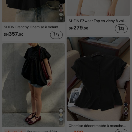
28
SHEIN EZwear Top en vichy à volants
SHEIN Frenchy Chemise à volants de couleur unie casual d'été pour femmes
279
DH
.00
357
DH
.00
16
5
Chemise décontractée à manches courtes de couleur unie pour femmes, été
Nouveau top d'été noir pour femme avec col montant français et manches bouffantes, blouse décontractée ample à manches courtes avec dentelle contrastante, polyvalente pour les trajets, les rendez-vous et les vacances
-1%
Les 2 derniers jours