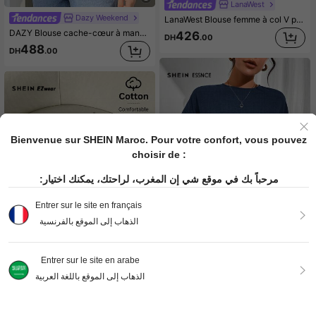
LanaWest
Dazy Weekend
LanaWest Blouse femme à col V profond avec manches bouffantes, découpée au laser
DAZY Blouse cache-cœur à manches bouffantes et volants
426
DH
.00
488
DH
.00
Bienvenue sur SHEIN Maroc. Pour votre confort, vous pouvez
choisir de :
مرحباً بك في موقع شي إن المغرب، لراحتك، يمكنك اختيار:
Entrer sur le site en français
الذهاب إلى الموقع بالفرنسية
13
Entrer sur le site en arabe
37
SHEIN Essnce Top minimaliste froncé à col rond et manches courtes, couleur unie. Portée au quotidien de manière décontractée
الذهاب إلى الموقع باللغة العربية
SHEIN EZwear Chemise décontractée à manches courtes en tissu rayé bleu pour femmes
270
DH
.00
302
DH
.00