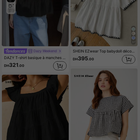
37
Dazy Weekend
SHEIN EZwear Top babydoll décontracté en lin blanc tissé 100% coton pour femmes, Top d'été
DAZY T-shirt basique à manches courtes et à volants, col rond, ample et décontracté pour femme
395
DH
.00
321
DH
.00