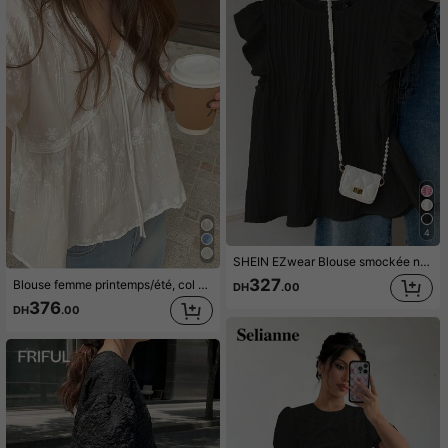
4
SHEIN EZwear Blouse smockée noire tissée pour femmes, top élégant d'été avec volants aux emmanchures pour tea party, style moderne décontracté Pinterest, nouvelle arrivée
327
Blouse femme printemps/été, col V, patchwork de dentelle brodée, manches courtes, pull-over, semi-transparente, légère, coupe ample, polyvalente, blanc
DH
.00
376
DH
.00