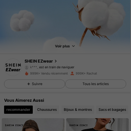
1.9M Suiveurs
4.91
1.9M Suiveurs
4.91
Voir plus
1.9M Suiveurs
4.91
SHEIN EZwear
1.9M Suiveurs
4.91
999K+ Vendu récemment
999K+ Rachat
1.9M Suiveurs
4.91
Suivre
Tous les articles
1.9M Suiveurs
4.91
Vous Aimerez Aussi
recommander
Chaussures
Bijoux & montres
Sacs et bagages
1.9M Suiveurs
4.91
1.9M Suiveurs
4.91