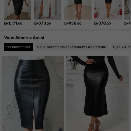
1,171
673
436
378
DH
.00
DH
.00
DH
.00
DH
.00
DH
Vous Aimerez Aussi
recommander
Sous-vêtements et vêtements de détente
Bijoux & m