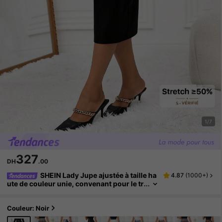
1/7
327
DH
.00
SHEIN Lady Jupe ajustée à taille ha
4.87
(
1000+
)
ute de couleur unie, convenant pour le tr
ajet domicile-travail
Couleur: Noir