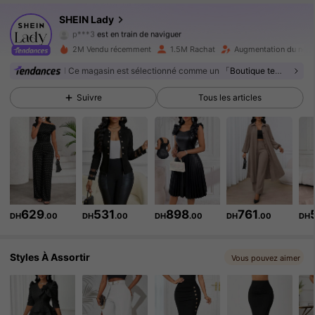
603K Suiveurs
4.87
SHEIN Lady
p***3
est en train de naviguer
603K Suiveurs
4.87
2M Vendu récemment
1.5M Rachat
Augmentation du nomb
Ce magasin est sélectionné comme un
「Boutique tendance」
603K Suiveurs
4.87
Suivre
Tous les articles
603K Suiveurs
4.87
603K Suiveurs
4.87
603K Suiveurs
4.87
629
531
898
761
603K Suiveurs
4.87
DH
.00
DH
.00
DH
.00
DH
.00
DH
603K Suiveurs
4.87
Styles À Assortir
Vous pouvez aimer
603K Suiveurs
4.87