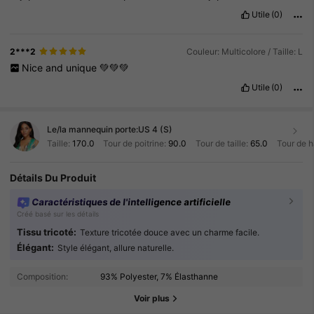
Utile
(0)
2***2
Couleur: Multicolore / Taille: L
Nice
and
unique
💚💚💚
Utile
(0)
Le/la mannequin porte:
US 4 (S)
Taille:
170.0
Tour de poitrine:
90.0
Tour de taille:
65.0
Tour de 
Détails Du Produit
Caractéristiques de l'intelligence artificielle
Créé basé sur les détails
Tissu tricoté:
Texture tricotée douce avec un charme facile.
603K Suiveurs
Élégant:
4.87
Style élégant, allure naturelle.
Composition:
93% Polyester, 7% Élasthanne
603K Suiveurs
4.87
Voir plus