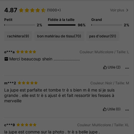
4.87
(1000+)
Voir plus
Petit
Fidèle à la taille
Grand
2%
96%
2%
rachètera
(9)
bon matériau de tissu
(70)
pas d'odeur
(51)
o***a
Couleur: Multicolore / Taille: L
Merci
beaucoup
shein
......................
Utile
(2)
m***2
Couleur: Noir / Taille: M
La
jupe
est
parfaite
et
tombe
tr
è
s
bien
m
ê
me
si
je
suis
grande
.
elle
est
tr
è
s
ajust
é
et
fait
ressortir
les
fesses
à
merveille
Utile
(0)
c***9
Couleur: Multicolore / Taille: XL
la
jupe
est
comme
sur
la
photo
.
tr
è
s
belle
jupe
.