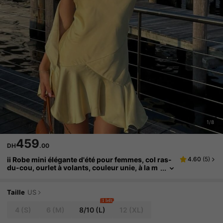
1/8
459
DH
.00
ii Robe mini élégante d'été pour femmes, col ras-
4.60
(
5
)
du-cou, ourlet à volants, couleur unie, à la m
ode, pour soirée et vacances
Taille
US
1 left
4
(S)
6
(M)
8/10
(L)
12
(XL)