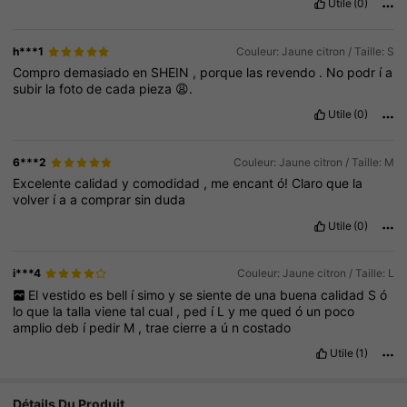
Utile
(0)
h***1
Couleur: Jaune citron / Taille: S
Compro
demasiado
en
SHEIN
,
porque
las
revendo
.
No
podr
í
a
subir
la
foto
de
cada
pieza
😩.
Utile
(0)
6***2
Couleur: Jaune citron / Taille: M
Excelente
calidad
y
comodidad
,
me
encant
ó!
Claro
que
la
volver
í
a
a
comprar
sin
duda
Utile
(0)
i***4
Couleur: Jaune citron / Taille: L
El
vestido
es
bell
í
simo
y
se
siente
de
una
buena
calidad
S
ó
lo
que
la
talla
viene
tal
cual
,
ped
í
L
y
me
qued
ó
un
poco
amplio
deb
í
pedir
M
,
trae
cierre
a
ú
n
costado
Utile
(1)
Détails Du Produit