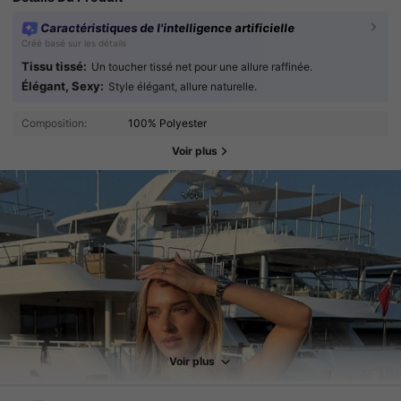
Caractéristiques de l'intelligence artificielle
Créé basé sur les détails
Tissu tissé:
Un toucher tissé net pour une allure raffinée.
Élégant, Sexy:
Style élégant, allure naturelle.
Composition:
100% Polyester
Voir plus
13K Suiveurs
4.81
13K Suiveurs
4.81
Voir plus
13K Suiveurs
4.81