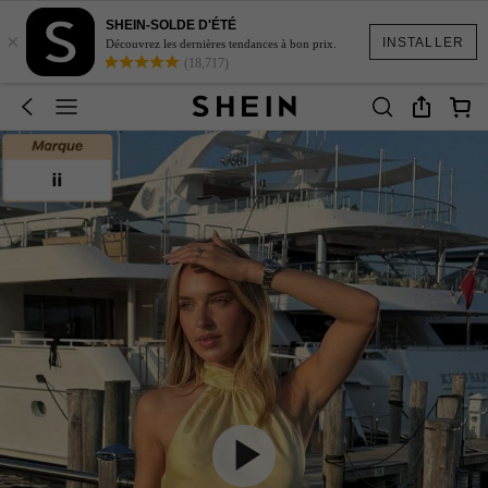
SHEIN-SOLDE D'ÉTÉ
×
INSTALLER
Découvrez les dernières tendances à bon prix.
(18,717)