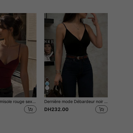
4
Débardeur camisole rouge sexy pour femmes, top brassière à la mode style Y2K dos nu sans manches, camisole élégante décontractée pour l'été
Dernière mode Débardeur noir décontracté Style élégant Festival Plage Pour femmes Pays Pour femmes Été
DH232.00