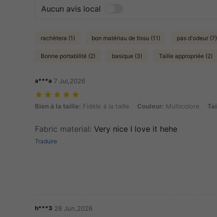
Aucun avis local
rachètera (1)
bon matériau de tissu (11)
pas d'odeur (7)
Bonne portabilité (2)
basique (3)
Taille appropriée (2)
a***a
7 Jul,2026
Bien à la taille: Fidèle à la taille, Couleur: Multicolore, Taille: S
Bien à la taille:
Fidèle à la taille
Couleur:
Multicolore
Tai
Fabric material
:
Very nice I love it hehe
Traduire
h***3
28 Jun,2026