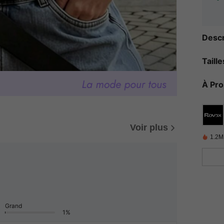
Descr
Taill
À Pr
Voir plus
1.2M
Grand
1%