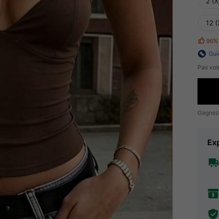
2 (X
12 (
96%
Gui
Pas votr
Gagnez
Exp