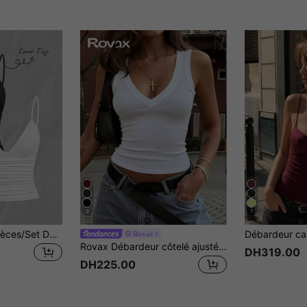
9
7
SHEIN EZwear 2 pièces/Set Débardeur skinny plissé décontracté pour femme, adapté pour l'été
Rovax
Rovax Débardeur côtelé ajusté de couleur unie à col en V régulier
DH319.00
DH225.00