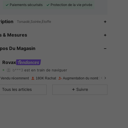
Paiements sécurisés
Protection de la vie privée
iption
Torsadé,Soirée,Étoffe
4.77
1.1K
131K
es & Mesures
4.77
1.1K
131K
opos Du Magasin
4.77
1.1K
131K
Rovax
b***3
est en train de naviguer
4.77
1.1K
131K
Evaluation
Articles
Suiveurs
 Vendu récemment
180K Rachat
Augmentation du nombre d'abonnés : 36
4.77
1.1K
131K
Tous les articles
Suivre
4.77
1.1K
131K
4.77
1.1K
131K
4.77
1.1K
131K