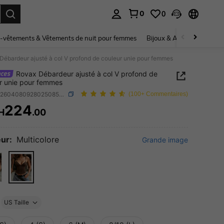
0
0
ouver. Press Enter to select.
-vêtements & Vêtements de nuit pour femmes
Bijoux & Accessoires pou
Débardeur ajusté à col V profond de couleur unie pour femmes
Rovax Débardeur ajusté à col V profond de
r unie pour femmes
SKU: sz260408092802508536316
(100+ Commentaires)
224
H
.00
ICE AND AVAILABILITY
ur:
Multicolore
Grande image
US Taille