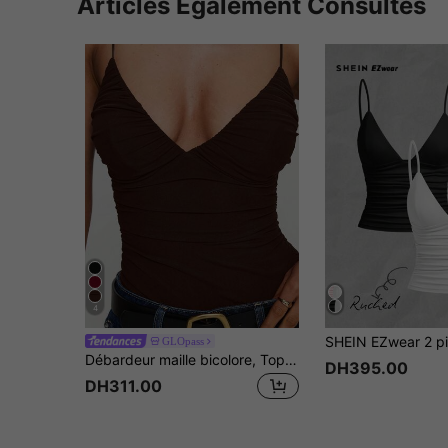
Articles Également Consultés
4
GLOpass
Débardeur maille bicolore, Top de réservoir d'été décontracté à haute élasticité
DH395.00
DH311.00