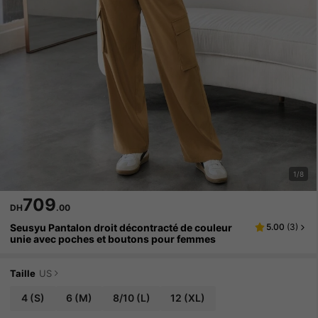
1/8
709
DH
.00
Seusyu Pantalon droit décontracté de couleur
5.00
(
3
)
unie avec poches et boutons pour femmes
Taille
US
4
(S)
6
(M)
8/10
(L)
12
(XL)