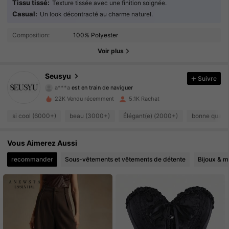
Tissu tissé:
Texture tissée avec une finition soignée.
Casual:
Un look décontracté au charme naturel.
26K Suiveurs
4.92
Composition:
100% Polyester
26K Suiveurs
4.92
Voir plus
26K Suiveurs
4.92
Seusyu
Suivre
a***a
est en train de naviguer
26K Suiveurs
4.92
22K Vendu récemment
5.1K Rachat
si cool (6000+)
beau (3000+)
Élégant(e) (2000+)
bonne qualit
26K Suiveurs
4.92
Vous Aimerez Aussi
26K Suiveurs
4.92
recommander
Sous-vêtements et vêtements de détente
Bijoux & m
26K Suiveurs
4.92
26K Suiveurs
4.92
26K Suiveurs
4.92