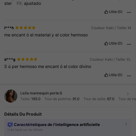
ster
Fit:
ajustado
Utile
(0)
l***h
Couleur: Kaki / Taille: M
me
encant
ó
el
material
y
el
color
hermoso
Utile
(0)
d***g
Couleur: Kaki / Taille: XL
S
ú
per
hermoso
me
encant
ó
el
color
divino
Utile
(0)
Le/la mannequin porte:
S
Taille:
165.0
Tour de poitrine:
91.0
Tour de taille:
67.0
Tour de h
Détails Du Produit
Caractéristiques de l'intelligence artificielle
Créé basé sur les détails